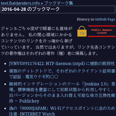
text.Baldanders.info
»
ブックマーク集
2016-04-28 のブックマーク
History in
GitHub Page
ジャンルごちゃ混ぜで順番にも意味が
ありません。 私の関心領域にかかる
コンテンツのリンクを片っ端から挙げ
ていっています。 当然ではありますが，リンク先各コンテン
ツの著作権はそれぞれの著作（権）者に帰属します。
JVNVU#91176422: NTP daemon (ntpd) に複数の脆弱性
複数のディレクトリで、それぞれのクライアント証明書
で認証 - 電気ウナギ的○○
継続的インテグレーションのツール「Jenkins 2.0」登
場。標準機能を豊富にして初期状態から利用しやすく、
旧バージョンからそのまま入れ替え可能な後方互換性維
持 － Publickey
偽の「00000JAPAN」Wi-Fiアクセスポイントに念のため
注意 -INTERNET Watch