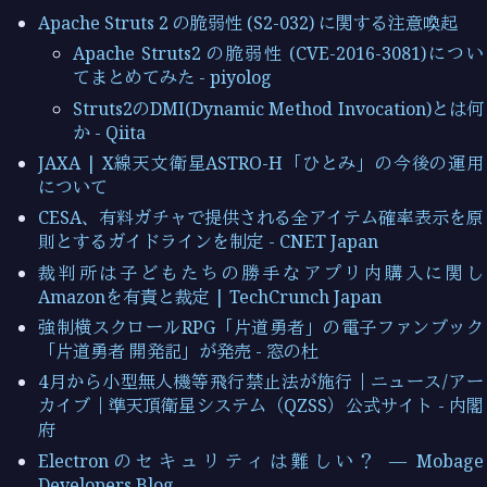
Apache Struts 2 の脆弱性 (S2-032) に関する注意喚起
Apache Struts2 の脆弱性 (CVE-2016-3081)につい
てまとめてみた - piyolog
Struts2のDMI(Dynamic Method Invocation)とは何
か - Qiita
JAXA | X線天文衛星ASTRO-H「ひとみ」の今後の運用
について
CESA、有料ガチャで提供される全アイテム確率表示を原
則とするガイドラインを制定 - CNET Japan
裁判所は子どもたちの勝手なアプリ内購入に関し
Amazonを有責と裁定 | TechCrunch Japan
強制横スクロールRPG「片道勇者」の電子ファンブック
「片道勇者 開発記」が発売 - 窓の杜
4月から小型無人機等飛行禁止法が施行｜ニュース/アー
カイブ｜準天頂衛星システム（QZSS）公式サイト - 内閣
府
Electronのセキュリティは難しい？ — Mobage
Developers Blog