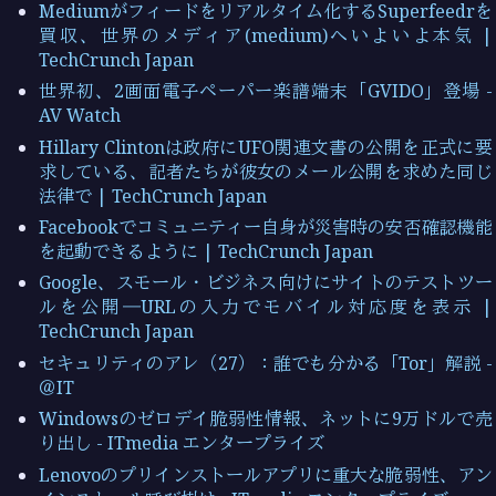
Mediumがフィードをリアルタイム化するSuperfeedrを
買収、世界のメディア(medium)へいよいよ本気 |
TechCrunch Japan
世界初、2画面電子ペーパー楽譜端末「GVIDO」登場 -
AV Watch
Hillary Clintonは政府にUFO関連文書の公開を正式に要
求している、記者たちが彼女のメール公開を求めた同じ
法律で | TechCrunch Japan
Facebookでコミュニティー自身が災害時の安否確認機能
を起動できるように | TechCrunch Japan
Google、スモール・ビジネス向けにサイトのテストツー
ルを公開―URLの入力でモバイル対応度を表示 |
TechCrunch Japan
セキュリティのアレ（27）：誰でも分かる「Tor」解説 -
＠IT
Windowsのゼロデイ脆弱性情報、ネットに9万ドルで売
り出し - ITmedia エンタープライズ
Lenovoのプリインストールアプリに重大な脆弱性、アン