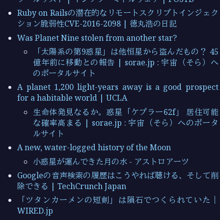
Ruby on Railsの潜在的なリモートスクリプトインジェク
ション脆弱性CVE-2016-2098 | 徳丸浩の日記
Was Planet Nine stolen from another star?
「太陽系の第9惑星」は他恒星から盗んだもの？ 45
億年前に移動との報告 | sorae.jp : 宇宙（そら）へ
のポータルサイト
A planet 1,200 light-years away is a good prospect
for a habitable world | UCLA
生命体発見なるか。惑星「ケプラー62f」 居住可能
な確率高まる | sorae.jp : 宇宙（そら）へのポータ
ルサイト
A new, water-logged history of the Moon
小惑星が運んできた月の水 - アストロアーツ
Googleの音声検索の履歴はこうやれば聴ける、そして削
除できる | TechCrunch Japan
「ツタンカーメンの短剣」は隕石でつくられていた｜
WIRED.jp