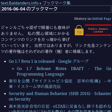
text.Baldanders.info
»
ブックマーク集
2016-06-04 のブックマーク
History in
GitHub Page
ジャンルごちゃ混ぜで順番にも意味が
ありません。 私の関心領域にかかる
コンテンツのリンクを片っ端から挙げ
ていっています。 当然ではありますが，リンク先各コンテン
ツの著作権はそれぞれの著作（権）者に帰属します。
Go 1.7 Beta 1 is released - Google グループ
Go 1.7 Release Notes DRAFT - The Go
Programming Language
索引を公開『サイクス＝ピコ協定 百年の呪縛』 – 中
東・イスラーム学の風姿花伝
Security and Human Behavior (SHB 2016) - Schneier
on Security
高木浩光＠自宅の日記 - eLTAXに反省なし 誤りを認めな
い告知文の捻出に3か月を費やしその間利用者を危険に晒