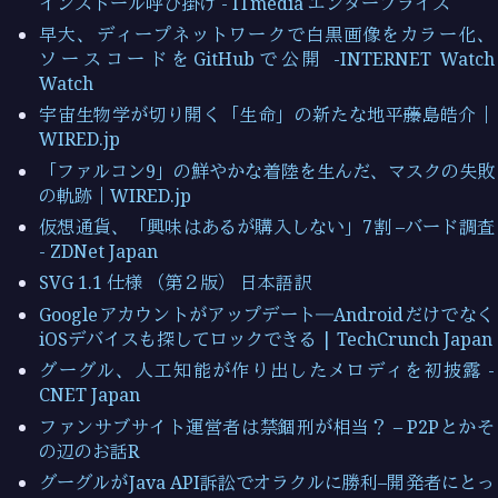
インストール呼び掛け - ITmedia エンタープライズ
早大、ディープネットワークで白黒画像をカラー化、
ソースコードをGitHubで公開 -INTERNET Watch
Watch
宇宙生物学が切り開く「生命」の新たな地平──藤島皓介｜
WIRED.jp
「ファルコン9」の鮮やかな着陸を生んだ、マスクの失敗
の軌跡｜WIRED.jp
仮想通貨、「興味はあるが購入しない」7割 –バード調査
- ZDNet Japan
SVG 1.1 仕様 （第２版） 日本語訳
Googleアカウントがアップデート―Androidだけでなく
iOSデバイスも探してロックできる | TechCrunch Japan
グーグル、人工知能が作り出したメロディを初披露 -
CNET Japan
ファンサブサイト運営者は禁錮刑が相当？ – P2Pとかそ
の辺のお話R
グーグルがJava API訴訟でオラクルに勝利–開発者にとっ