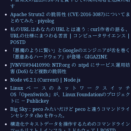
す
Apache Struts2 の脆弱性 (CVE-2016-3087)についてま
とめてみた - piyolog
私のURLはあなたのURLとは違う : curl作者の語る、
URLの仕様にまつわる苦言 | コンピュータサイエンス |
POSTD
「悪魔のように賢い」とGoogleのエンジニアが舌を巻く
「悪意あるハードウェア」が登場 - GIGAZINE
JVNVU#94410990: NTP.org の ntpd にサービス運用妨
害 (DoS) など複数の脆弱性
Node v6.2.1 (Current) | Node.js
Linuxベースのネットワークスイッチ
OS「OpenSwitch」が、Linux Foundationのプロジェク
トに － Publickey
Big Sky :: peco みたいだけど peco と違うコマンドライ
ンセレクタ cho を作った。
構造化テキストデータを操作するためのコマンドライン
ツールリスト | インフラ・ミドルウェア | POSTD