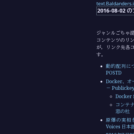
text.Baldanders.
2016-08-0
ジャンルごちゃ混
コンテンツのリン
が，リンク先各
す。
動的配列につい
POSTD
Docker、
－ Publicke
Docke
コンテナー
窓の杜
原爆の実相を
Voices 日本