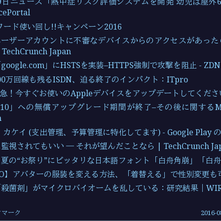
月29日ニュース「熱中症リスク評価システムを開発 幼児は屋外
cePortal
スワード使い回し!!キャンペーン2016
dのユーザーアカウントに不審なデバイスからのアクセスがあっ
echCrunch Japan
ogle.com」にHSTSを実装–HTTPS強制で攻撃を阻止 - ZDNet
300万回線も残るISDN、迫る終了のインパクト：ITpro
jp：緊急！今すぐお使いのAppleデバイスをアップデートしてくださ
ws 10」への無償アップグレード期間が終了–その後に関するM
n
ケイ (支出管理、予算管理に特化してます) - Google Play の 
視されてもいい ― それが望んだことなら | TechCrunch Jap
夏の“お祭り”にピッタリな日本語フォント「白舟角崩」「白舟髭
O】アバターの服装を変える方法、「着替える」で性別変更も可
殺菌剤」がマイクロバイオームを乱している：研究結果｜WIRED
ックマーク
2016