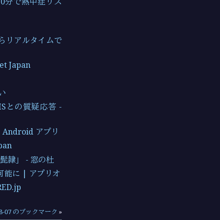
60分で熱中症リス
たらリアルタイムで
 Japan
い
Sとの質疑応答 -
Android アプリ
an
隷」 - 窓の杜
能に | アプリオ
.jp
-08-07 のブックマーク
»