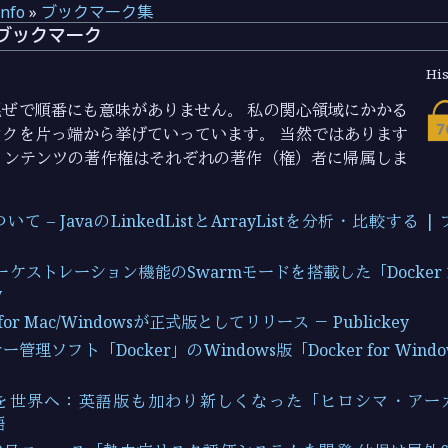
info
»
ブックマーク集
2 のブックマーク
His
ぜで順番にも意味がありません。 私の関心領域にかかる
クを片っ端から挙げていっています。 当然ではあります
コンテンツの著作権はそれぞれの著作（権）者に帰属しま
て – JavaのLinkedListとArrayListを分析・比較する 
オーケストレーション機能のSwarmモードを搭載した「Docker 
y
r for Mac/Windowsが正式版としてリリース － Publickey
管理ソフト「Docker」のWindows版「Docker for Wind
世界へ：英語版も加わり新しくなった「ヒロシマ・アーカイブ」
語