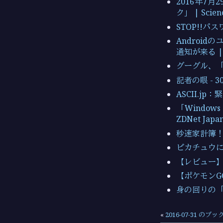
2016年7
ク」 | Scien
STOP!!パ
Androi
通知が来る | T
グーグル、「go
記者の眼 - 
ASCII.
「Windo
ZDNet Japa
秒速家計簿！ カ
ピカチュウに監
【レビュー】
【ポケモンG
身の回りの「
«
2016-07-31 のブ