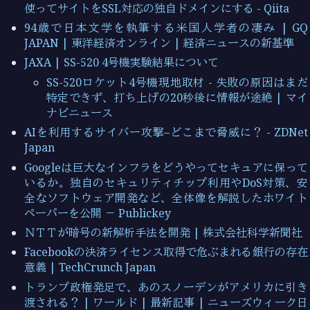
使ってサイトをSSL対応の独自ドメインにする - Qiita
94歳で日本文学を執筆する米国人学者の凄み | GQ
JAPAN | 東洋経済オンライン | 経済ニュースの新基準
JAXA | SS-520 4号機実験結果について
SS-520ロケット4号機現地取材 - 失敗の原因はまだ
特定できず、打ち上げの20秒後に情報が途絶 | マイ
ナビニュース
AIを利用するサイバー攻撃–どこまで脅威に？ - ZDNet
Japan
Googleは巨大なインフラをどうやってセキュアに保って
いるか。独自のセキュリティチップ利用やDoS対策、安
全なソフトウェア開発など、全体像を解説したホワイト
ペーパーを公開 － Publickey
ＮＴＴが暗号の新解析手法を開発 | 株式会社科学新聞社
Facebookの決済ライセンス取得で危ぶまれる銀行の存在
意義 | TechCrunch Japan
トランプ政権発足で、あのスノーデンがアメリカに引き
渡される？ | ワールド | 最新記事 | ニューズウィーク日