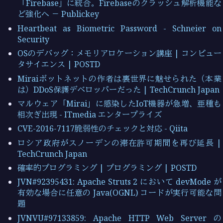
「Firebase」に統合。Firebaseのクラッシュ解析機能な
ど強化へ － Publickey
Heartbeat as Biometric Password - Schneier on
Security
OSのデバッグ：メモリアロケーション講座 | コンピュー
タサイエンス | POSTD
Miraiボットネットの作者は裏世界に魅せられた（本業
は）DDoS保護デベロッパーだった | TechCrunch Japan
マルウェア「Mirai」に感染したIoT機器が急増、亜種も
相次ぎ出現 - ITmedia エンタープライズ
CVE-2016-7117脆弱性のチェックと対応 - Qiita
ロシア政府がスノーデンの滞在許可期間を再び延長 |
TechCrunch Japan
確率的プログラミング | プログラミング | POSTD
JVN#92395431: Apache Struts 2 において devMode が
有効な場合に任意の Java(OGNL) コードが実行可能な問
題
JVNVU#97133859: Apache HTTP Web Server の