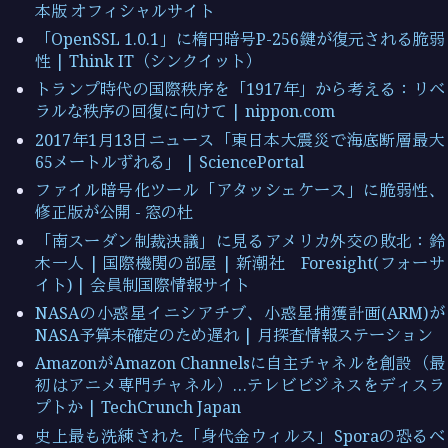
本版 オフィシャルサイト
「OpenSSL 1.0.1」に楕円暗号P-256鍵が復元される脆弱
性 | Think IT（シンクイット）
トランプ時代の国際秩序を「1917年」から考える：リベ
ラルな秩序の回復に向けて | nippon.com
2017年1月13日ニュース「東日本大震災で海底断層最大
65メートルずれる」 | SciencePortal
ファイル暗号化ツール「アタッシェケース」に脆弱性、
修正版が公開 - 窓の杜
「南スーダン制裁決議」に見るアメリカ外交の敗北：鈴
木一人 | 国際機関の部屋 | 新潮社 Foresight(フォーサ
イト) | 会員制国際情報サイト
NASAの小惑星イニシアチブ、小惑星捕獲計画(ARM)が
NASA予算未確定のため遅れ | 月探査情報ステーション
AmazonがAmazon Channelsに自主チャネルを創設（最
初はアニメ専門チャネル）…テレビビジネスをディスラ
プトか | TechCrunch Japan
史上最も洗練された「身代金ウィルス」Sporaの恐るべ