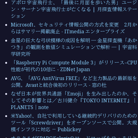
アポロ宇宙飛行士、「最後に月面を歩いた男」ユージ
ン・サーナン宇宙飛行士が亡くなる | 月探査情報ステー
ション
Microsoft、セキュリティ情報公開の方式を変更 2月か
らはサマリー掲載廃止 - ITmedia エンタープライズ
金星の巨大な弓状模様の成因を解明 ― 金星探査機「あか
つき」の観測を数値シミュレーションで解析 ― | 宇宙科
学研究所
「Raspberry Pi Compute Module 3」がリリース–CPU
性能が初代の10倍に - ZDNet Japan
AVG、「AVG AntiVirus FREE」など主力製品の最新版を
公開。Avastと統合後初のリリース - 窓の杜
なぜ日本が世界共通語「Emoji」を生み出したのか、そ
してその影響とは／古川健介『TOKYO INTERNET』｜
PLANETS｜note
米Yahoo!、自社で利用している継続的デリバリのための
ツール「Screwdriver」をオープンソースで公開。大規
模インフラに対応 － Publickey