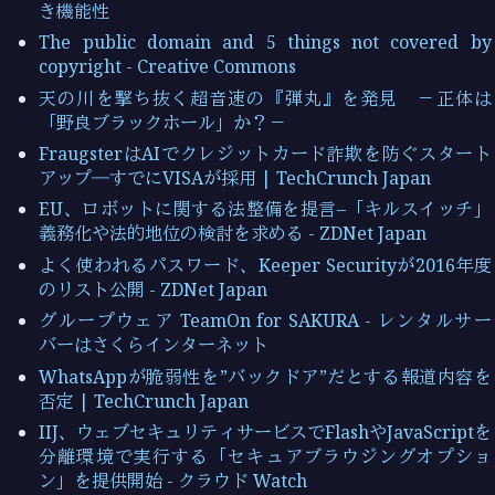
き機能性
The public domain and 5 things not covered by
copyright - Creative Commons
天の川を撃ち抜く超音速の『弾丸』を発見 －正体は
「野良ブラックホール」か？－
FraugsterはAIでクレジットカード詐欺を防ぐスタート
アップ―すでにVISAが採用 | TechCrunch Japan
EU、ロボットに関する法整備を提言–「キルスイッチ」
義務化や法的地位の検討を求める - ZDNet Japan
よく使われるパスワード、Keeper Securityが2016年度
のリスト公開 - ZDNet Japan
グループウェア TeamOn for SAKURA - レンタルサー
バーはさくらインターネット
WhatsAppが脆弱性を”バックドア”だとする報道内容を
否定 | TechCrunch Japan
IIJ、ウェブセキュリティサービスでFlashやJavaScriptを
分離環境で実行する「セキュアブラウジングオプショ
ン」を提供開始 - クラウド Watch