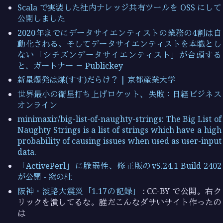
Scala で実装した社内ナレッジ共有ツールを OSS にして
公開しました
2020年までにデータサイエンティストの業務の4割は自
動化される。そしてデータサイエンティストを本職とし
ない「シチズンデータサイエンティスト」が台頭する
と、ガートナー － Publickey
新星爆発は煤(すす)だらけ？ | 京都産業大学
世界最小の衛星打ち上げロケット、失敗：日経ビジネス
オンライン
minimaxir/big-list-of-naughty-strings: The Big List of
Naughty Strings is a list of strings which have a high
probability of causing issues when used as user-input
data.
「ActivePerl」に脆弱性、修正版のv5.24.1 Build 2402
が公開 - 窓の杜
阪神・淡路大震災「1.17の記録」
: CC-BY で公開。右ク
リックを潰してるな。誰だこんなダサいサイト作ったの
は