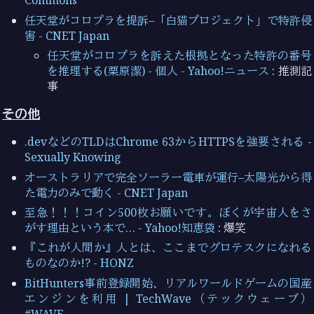
Commons
任天堂がコロプラを提訴–「白猫プロジェクト」で特許侵
害 - CNET Japan
任天堂がコロプラを訴えた根拠となった特許の番号
を推理する(栗原潔) - 個人 - Yahoo!ニュース
: 推測記
事
その他
.devなどのTLDはChrome 63からHTTPSを強要される -
Sexually Knowing
オーストラリアで完全ソーラー電車が運行–太陽光から得
た電力のみで動く - CNET Japan
至急！！！コイン500枚お願いです。ぼくが宇宙人をさ
がす理由という本で… - Yahoo!知恵袋
: 爆笑
『これが人間か』人とは、ここまでグロテスクになれる
ものなのか!? - HONZ
BitHunters事前登録開始、リアルワールドゲームの国産
エンジンを利用 | TechWave（テックウェーブ）
#WAVE