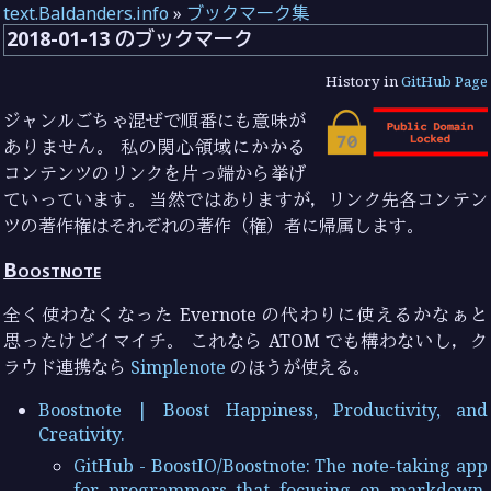
text.Baldanders.info
»
ブックマーク集
2018-01-13 のブックマーク
History in
GitHub Page
ジャンルごちゃ混ぜで順番にも意味が
ありません。 私の関心領域にかかる
コンテンツのリンクを片っ端から挙げ
ていっています。 当然ではありますが，リンク先各コンテン
ツの著作権はそれぞれの著作（権）者に帰属します。
Boostnote
全く使わなくなった Evernote の代わりに使えるかなぁと
思ったけどイマイチ。 これなら ATOM でも構わないし，ク
ラウド連携なら
Simplenote
のほうが使える。
Boostnote | Boost Happiness, Productivity, and
Creativity.
GitHub - BoostIO/Boostnote: The note-taking app
for programmers that focusing on markdown,