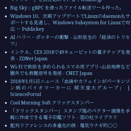
Big Sky :: gRPC を使ったファイル転送ツール作った。
Windows 10、次期アップデートでLinuxのdaemonもサ
ポートする見通し、Windows Subsystem for Linuxで対
応 － Publickey
AI ハリー・ポッターの衝撃 - 山形浩生の「経済のトリセ
ツ」
インテル、CES 2018で49キュービットの量子チップを発
表 - ZDNet Japan
Wi-Fiで救助を求められるスマホ用アプリ–山岳地帯など
圏外でも救難信号を発信 - CNET Japan
2018年1月5日ニュース「血液中カフェインがパーキンソ
ン病のバイオマーカーに 順天堂大グループ」 |
SciencePortal
Cool Morning Soft クリックスタンパー
「クリックスタンパー」スタンプ風のベクター画像を手
軽に作成できる電子印鑑ソフト - 窓の杜ライブラリ
配列リファレンスの多重化の例 - 電気ウナギ的○○