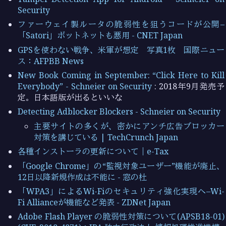
Security
ファーウェイ製ルータの脆弱性を狙うコードが公開–
「Satori」ボットネットも悪用 - CNET Japan
GPSを使わない戦争、米軍が想定 写真1枚 国際ニュー
ス：AFPBB News
New Book Coming in September: “Click Here to Kill
Everybody” - Schneier on Security
: 2018年9月発売予
定。日本語版が出るといいな
Detecting Adblocker Blockers - Schneier on Security
主要サイトの多くが、密かにアンチ広告ブロッカー
対策を講じている | TechCrunch Japan
各種インストーラの更新について｜e-Tax
「Google Chrome」の“監視対象ユーザー”機能が廃止、
12日以降新規作成は不能に - 窓の杜
「WPA3」によるWi-Fiのセキュリティ強化実現へ–Wi-
Fi Allianceが機能など発表 - ZDNet Japan
Adobe Flash Player の脆弱性対策について(APSB18-01)