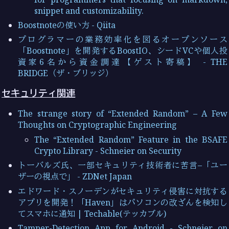
snippet and customizability.
Boostnoteの使い方 - Qiita
プログラマーの業務効率化を図るオープンソース
「Boostnote」を開発するBoostIO、シードVCや個人投
資家6名から資金調達【ゲスト寄稿】 - THE
BRIDGE（ザ・ブリッジ）
セキュリティ関連
The strange story of “Extended Random” – A Few
Thoughts on Cryptographic Engineering
The “Extended Random” Feature in the BSAFE
Crypto Library - Schneier on Security
トーバルズ氏、一部セキュリティ技術者に苦言–「ユー
ザーの視点で」 - ZDNet Japan
エドワード・スノーデンがセキュリティ侵害に対抗する
アプリを開発！「Haven」はパソコンの改ざんを検知し
てスマホに通知 | Techable(テッカブル)
Tamper-Detection App for Android - Schneier on