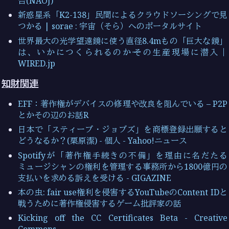
台(NAOJ)
新惑星系「K2-138」民間によるクラウドソーシングで見
つかる | sorae : 宇宙（そら）へのポータルサイト
世界最大の光学望遠鏡に使う直径8.4mもの「巨大な鏡」
は、いかにつくられるのか──その生産現場に潜入｜
WIRED.jp
知財関連
EFF：著作権がデバイスの修理や改良を阻んでいる – P2P
とかその辺のお話R
日本で「スティーブ・ジョブズ」を商標登録出願すると
どうなるか？(栗原潔) - 個人 - Yahoo!ニュース
Spotifyが「著作権手続きの不備」を理由に名だたる
ミュージシャンの権利を管理する事務所から1800億円の
支払いを求める訴えを受ける - GIGAZINE
本の虫: fair use権利を侵害するYouTubeのContent IDと
戦うために著作権侵害するゲーム批評家の話
Kicking off the CC Certificates Beta - Creative