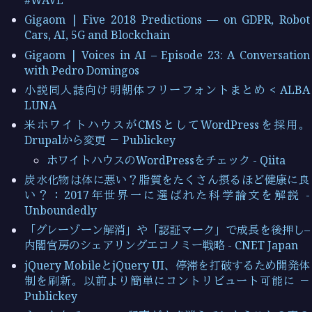
Gigaom | Five 2018 Predictions — on GDPR, Robot
Cars, AI, 5G and Blockchain
Gigaom | Voices in AI – Episode 23: A Conversation
with Pedro Domingos
小説同人誌向け明朝体フリーフォントまとめ < ALBA
LUNA
米ホワイトハウスがCMSとしてWordPressを採用。
Drupalから変更 － Publickey
ホワイトハウスのWordPressをチェック - Qiita
炭水化物は体に悪い？脂質をたくさん摂るほど健康に良
い？：2017年世界一に選ばれた科学論文を解説 -
Unboundedly
「グレーゾーン解消」や「認証マーク」で成長を後押し–
内閣官房のシェアリングエコノミー戦略 - CNET Japan
jQuery MobileとjQuery UI、停滞を打破するため開発体
制を刷新。以前より簡単にコントリビュート可能に －
Publickey