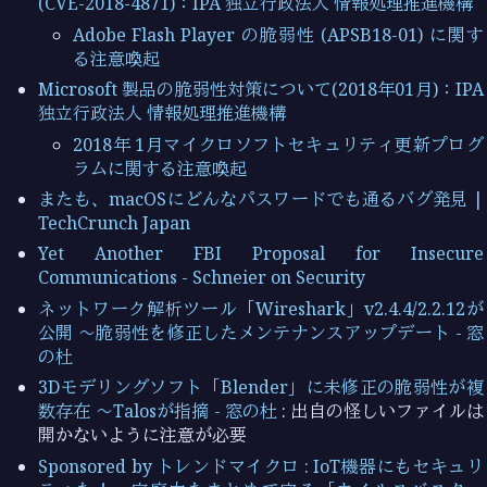
(CVE-2018-4871)：IPA 独立行政法人 情報処理推進機構
Adobe Flash Player の脆弱性 (APSB18-01) に関す
る注意喚起
Microsoft 製品の脆弱性対策について(2018年01月)：IPA
独立行政法人 情報処理推進機構
2018年 1月マイクロソフトセキュリティ更新プログ
ラムに関する注意喚起
またも、macOSにどんなパスワードでも通るバグ発見 |
TechCrunch Japan
Yet Another FBI Proposal for Insecure
Communications - Schneier on Security
ネットワーク解析ツール「Wireshark」v2.4.4/2.2.12が
公開 ～脆弱性を修正したメンテナンスアップデート - 窓
の杜
3Dモデリングソフト「Blender」に未修正の脆弱性が複
数存在 ～Talosが指摘 - 窓の杜
: 出自の怪しいファイルは
開かないように注意が必要
Sponsored by トレンドマイクロ : IoT機器にもセキュリ