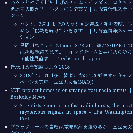
ハクトと相乗り打ち上げのチーム・インダス、ロケット
調達に失敗か？ ハクトにも暗雲？ | 月探査情報ステー
ション
ハクト、3月末までのミッション達成困難を表明、し
かし「挑戦を続けていきます」 | 月探査情報ステー
ション
民間月探査レースLunar XPRIZE、窮地のHAKUTO
は挑戦継続の意向。「インドチームと共にあらゆる
可能性見直す」 | TechCrunch Japan
皆既月食を観察しよう 2018
2018年1月31日夜、皆既月食の色を観察するキャン
ペーンを実施 | 国立天文台(NAOJ)
SETI project homes in on strange ‘fast radio bursts’ |
Berkeley News
Scientists zoom in on fast radio bursts, the most
mysterious signals in space - The Washington
Post
ブラックホールの自転は電波放射を強めるか | 国立天文