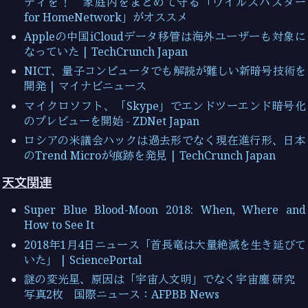
ティを！ 家庭内をまとめて守る「ウイルスバスター
for HomeNetwork」がオススメ
Appleの中国iCloudデータ移管は海外ユーザーも対象に
なっていた | TechCrunch Japan
NICT、量子コンピュータでも解読が難しい新暗号技術を
開発 | マイナビニュース
マイクロソフト、「Skype」でエンドツーエンド暗号化
のプレビューを開始 - ZDNet Japan
ロシアの米議会ハックは過去形でなく現在進行形、日本
のTrend Microが痕跡を発見 | TechCrunch Japan
天文関連
Super Blue Blood-Moon 2018: When, Where and
How to See It
2018年1月4日ニュース「首長竜は大量絶滅を生き延びて
いた」 | SciencePortal
謎の変光星、原因は「宇宙人文明」でなく宇宙塵 研究
写真2枚 国際ニュース：AFPBB News