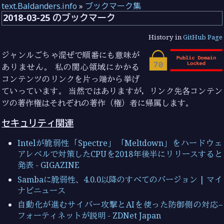
text.Baldanders.info
»
ブックマーク集
2018-03-25 のブックマーク
History in
GitHub Page
ジャンルごちゃ混ぜで順番にも意味が
ありません。 私の関心領域にかかる
コンテンツのリンクを片っ端から挙げ
ていっています。 当然ではありますが，リンク先各コンテン
ツの著作権はそれぞれの著作（権）者に帰属します。
セキュリティ関連
Intelが脆弱性「Spectre」「Meltdown」をハードウェ
アレベルで対策したCPUを2018年後半にリリースすると
発表 - GIGAZINE
Sambaに脆弱性、4.0.0以降のすべてのバージョン | マイ
ナビニュース
自動化が進むサイバー攻撃とAIを使った防御側の対応–
フォーティネットが説明 - ZDNet Japan