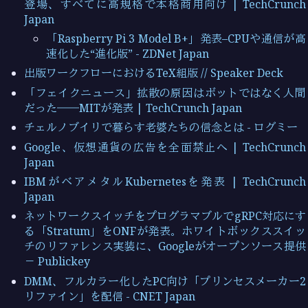
登場、すべてに高規格で本格商用向け | TechCrunch
Japan
「Raspberry Pi 3 Model B+」発表–CPUや通信が高
速化した“進化版” - ZDNet Japan
出版ワークフローにおけるTeX組版 // Speaker Deck
「フェイクニュース」拡散の原因はボットではなく人間
だった――MITが発表 | TechCrunch Japan
チェルノブイリで暮らす老婆たちの信念とは - ログミー
Google、仮想通貨の広告を全面禁止へ | TechCrunch
Japan
IBMがベアメタルKubernetesを発表 | TechCrunch
Japan
ネットワークスイッチをプログラマブルでgRPC対応にす
る「Stratum」をONFが発表。ホワイトボックススイッ
チのリファレンス実装に、Googleがオープンソース提供
－ Publickey
DMM、フルカラー化したPC向け「プリンセスメーカー2
リファイン」を配信 - CNET Japan