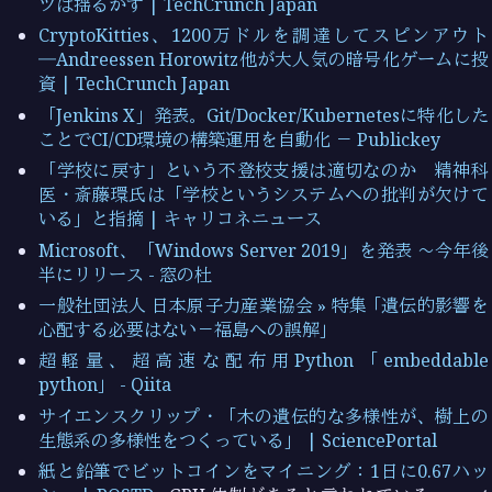
ツは揺るがず | TechCrunch Japan
CryptoKitties、1200万ドルを調達してスピンアウト
―Andreessen Horowitz他が大人気の暗号化ゲームに投
資 | TechCrunch Japan
「Jenkins X」発表。Git/Docker/Kubernetesに特化した
ことでCI/CD環境の構築運用を自動化 － Publickey
「学校に戻す」という不登校支援は適切なのか 精神科
医・斎藤環氏は「学校というシステムへの批判が欠けて
いる」と指摘 | キャリコネニュース
Microsoft、「Windows Server 2019」を発表 ～今年後
半にリリース - 窓の杜
一般社団法人 日本原子力産業協会 » 特集 ｢遺伝的影響を
心配する必要はない－福島への誤解｣
超軽量、超高速な配布用Python「embeddable
python」 - Qiita
サイエンスクリップ・「木の遺伝的な多様性が、樹上の
生態系の多様性をつくっている」 | SciencePortal
紙と鉛筆でビットコインをマイニング：1日に0.67ハッ