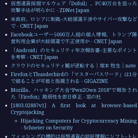
仮想通貨採掘マルウェア「Dofoil」、PC40万台を狙った
攻撃手法が明らかに - ZDNet Japan
米政府、ロシアに制裁–大統領選干渉やサイバー攻撃など
で - CNET Japan
Facebookユーザー5000万人超の個人情報、トランプ陣
営利用企業が大統領選で不正使用か - CNET Japan
「Android」のセキュリティ年次報告書–主要なポイント
を考察 - CNET Japan
クラウドのセキュリティ観が逆転する｜塚本 牧生｜note
FirefoxとThunderbirdの「マスターパスワード」は1分
で破ることが可能と指摘される - GIGAZINE
Mozilla、ハッキング大会“Pwn2Own 2018”で報告され
た「Firefox」脆弱性を即日修正 - 窓の杜
[1803.02887v1] A first look at browser-based
Cryptojacking
Hijacking Computers for Cryptocurrency Mining
- Schneier on Security
フィッシングの標的は仮想通貨の認証情報にシフト–トレ