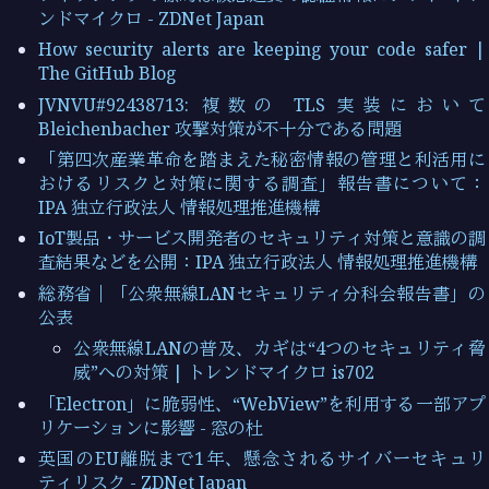
ンドマイクロ - ZDNet Japan
How security alerts are keeping your code safer |
The GitHub Blog
JVNVU#92438713: 複数の TLS 実装において
Bleichenbacher 攻撃対策が不十分である問題
「第四次産業革命を踏まえた秘密情報の管理と利活用に
おけるリスクと対策に関する調査」報告書について：
IPA 独立行政法人 情報処理推進機構
IoT製品・サービス開発者のセキュリティ対策と意識の調
査結果などを公開：IPA 独立行政法人 情報処理推進機構
総務省｜「公衆無線LANセキュリティ分科会報告書」の
公表
公衆無線LANの普及、カギは“4つのセキュリティ脅
威”への対策 | トレンドマイクロ is702
「Electron」に脆弱性、“WebView”を利用する一部アプ
リケーションに影響 - 窓の杜
英国のEU離脱まで1年、懸念されるサイバーセキュリ
ティリスク - ZDNet Japan