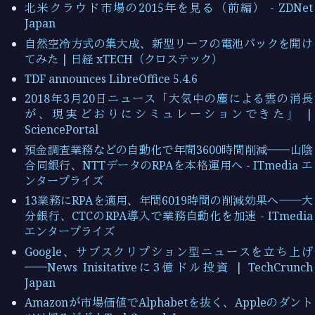
北米クラウド市場の2015年を見る（前編） - ZDNet
Japan
自然空冷方式の集大成、新型リーフの電池パックを開け
てみた | 日経 xTECH（クロステック）
TDF announces LibreOffice 5.4.6
2018年3月20日ニュース「大気中の塵による雲の消長
が、現実どおりにシミュレーションできた」 |
SciencePortal
預金調査業務などの自動化で年間3600時間削減――山陰
合同銀行、NTTデータのRPAを本格運用へ - ITmedia エ
ンタープライズ
13業務にRPAを適用、年間6019時間の削減効果へ――大
分銀行、CTCのRPA導入で業務自動化を加速 - ITmedia
エンタープライズ
Google、サブスクリプション型ニュースを立ち上げ
――News Inisitativeに3億ドル投資 | TechCrunch
Japan
Amazonが市場価値でAlphabetを抜く、Appleのダント