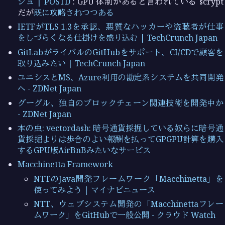
シュ | POSTD
: GPU 体制があると言われている scrypt
だが
既に攻略されつつある
IETFがTLS 1.3を承認、悪質なハッカーや盗聴者が仕事
をしづらくなる仕掛けを盛り込む | TechCrunch Japan
GitLabがライバルのGitHubをサポート、CI/CDで顧客を
取り込みたい | TechCrunch Japan
ユニシスとMS、Azure利用の勘定系システムを共同開発
へ - ZDNet Japan
グーグル、独自のブロックチェーン関連技術を開発中か
- ZDNet Japan
本の虫: vectordash: 暗号通貨採掘している奴らに暗号通
貨採掘よりは歩合のよい報酬を払ってGPGPU計算を購入
するGPU版AirBnBみたいなサービス
Macchinetta Framework
NTTのJava開発フレームワーク「Macchinetta」を
使ってみよう | マイナビニュース
NTT、ウェブシステム開発の「Macchinettaフレー
ムワーク」をGitHubで一般公開 - クラウド Watch