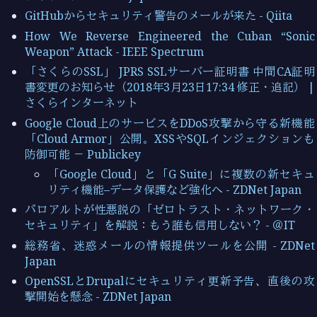
GitHubからセキュリティ警告のメールが来た - Qiita
How We Reverse Engineered the Cuban “Sonic
Weapon” Attack - IEEE Spectrum
「さくらのSSL」 JPRS SSLサーバー証明書 中間CA証明
書変更のお知らせ（2018年3月23日17:34 修正・追記） |
さくらインターネット
Google Cloud上のサービスをDDoS攻撃から守る新機能
「Cloud Armor」公開。XSSやSQLインジェクションも
防御可能 － Publickey
「Google Cloud」と「G Suite」に複数の新セキュ
リティ機能–データ保護など強化へ - ZDNet Japan
パロアルトが性悪説の「ゼロトラスト・ネットワーク・
セキュリティ」を解説：もう誰も信用しない？ - ＠IT
総務省、迷惑メールの情報提供ツールを公開 - ZDNet
Japan
OpenSSLとDrupalにセキュリティ更新予告、直後の攻
撃開始を懸念 - ZDNet Japan