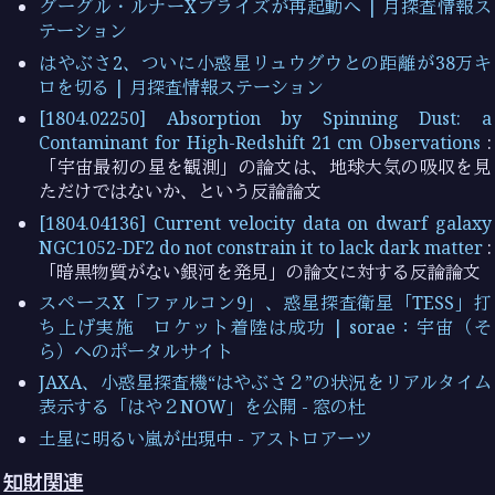
グーグル・ルナーXプライズが再起動へ | 月探査情報ス
テーション
はやぶさ2、ついに小惑星リュウグウとの距離が38万キ
ロを切る | 月探査情報ステーション
[1804.02250] Absorption by Spinning Dust: a
Contaminant for High-Redshift 21 cm Observations
:
「宇宙最初の星を観測」の論文は、地球大気の吸収を見
ただけではないか、という反論論文
[1804.04136] Current velocity data on dwarf galaxy
NGC1052-DF2 do not constrain it to lack dark matter
:
「暗黒物質がない銀河を発見」の論文に対する反論論文
スペースX「ファルコン9」、惑星探査衛星「TESS」打
ち上げ実施 ロケット着陸は成功 | sorae：宇宙（そ
ら）へのポータルサイト
JAXA、小惑星探査機“はやぶさ２”の状況をリアルタイム
表示する「はや２NOW」を公開 - 窓の杜
土星に明るい嵐が出現中 - アストロアーツ
知財関連