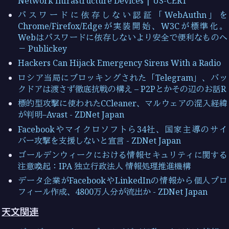
Network Infrastructure Devices | US-CERT
パスワードに依存しない認証「WebAuthn」を
Chrome/Firefox/Edgeが実装開始、W3Cが標準化。
Webはパスワードに依存しないより安全で便利なものへ
－ Publickey
Hackers Can Hijack Emergency Sirens With a Radio
ロシア当局にブロッキングされた「Telegram」、バッ
クドアは渡さず徹底抗戦の構え – P2Pとかその辺のお話R
標的型攻撃に使われたCCleaner、マルウェアの混入経緯
が判明–Avast - ZDNet Japan
Facebookやマイクロソフトら34社、国家主導のサイ
バー攻撃を支援しないと宣言 - ZDNet Japan
ゴールデンウィークにおける情報セキュリティに関する
注意喚起：IPA 独立行政法人 情報処理推進機構
データ企業がFacebookやLinkedInの情報から個人プロ
フィール作成、4800万人分が流出か - ZDNet Japan
天文関連