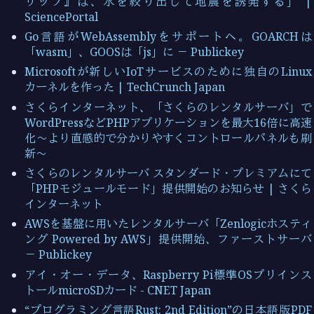
リップ』は、水を絞り出して地震を誘発する」 |
SciencePortal
Go言語がWebAssemblyをサポートへ。GOARCHは
「wasm」、GOOSは「js」に － Publickey
Microsoftが新しいIoTサービスのために独自のLinux
カーネルを作った | TechCrunch Japan
さくらインターネット、「さくらのレンタルサーバ」で
WordPressなどPHPアプリケーションを最大16倍に高速
化～より直感的で分かりやすくコントロールパネルも刷
新～
さくらのレンタルサーバ スタンダード・プレミアムにて
「PHPモジュールモード」提供開始のお知らせ | さくら
インターネット
AWSを基盤に用いたレンタルサーバ「Zenlogicホスティ
ング Powered by AWS」提供開始、ファーストサーバ
－ Publickey
アイ・オー・データ、Raspberry Pi標準OSプリインス
トールmicroSDカード - CNET Japan
“プログラミング言語Rust: 2nd Edition”の日本語版PDF