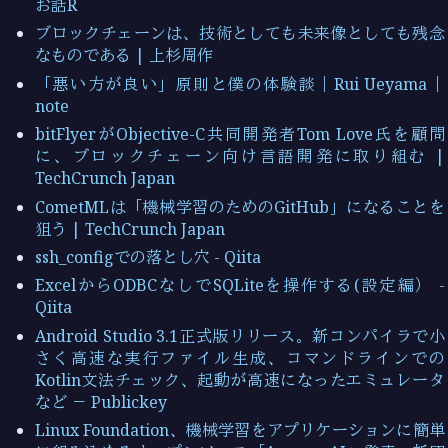
お話R
ブロックチェーンは、技術としても未来像としても残念
なものである | 上杉周作
「悪い方が良い」原則と僕の体験談｜Rui Ueyama｜
note
bitFlyerがObjective-C共同開発者Tom Love氏を顧問
に、ブロックチェーン向け言語開発に取り組む |
TechCrunch Japan
CometMLは「機械学習のためのGitHub」になることを
狙う | TechCrunch Japan
ssh_configでの落とし穴 - Qiita
ExcelからODBCなしでSQLiteを操作する(設定編） -
Qiita
Android Studio 3.1正式版リリース。新コンパイラで小
さく高速な実行ファイル生成、コマンドラインでの
Kotlin文法チェック、起動が高速になったエミュレータ
など － Publickey
Linux Foundation、機械学習をアプリケーションに簡単