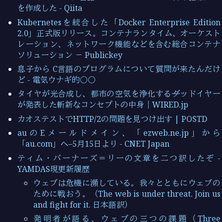
を作成した - Qiita
Kubernetesを統合した「Docker Enterprise Edition
2.0」正式版リリース。コンテナランタイム、オーケスト
レーション、ネットワーク機能などを含む総合コンテナ
ソリューション － Publickey
息子から C言語のプログラムについて質問が来たんだけ
ど - 電気ウナギ的○○
タイヤが光合成し、都市の空気を浄化する──グッドイヤー
が発表した斬新なコンセプトの中身｜WIRED.jp
カオステストでHTTP/2の問題を見つけ出す | POSTD
auのEメールドメイン、「ezweb.ne.jp」から
「au.com」へ–5月15日より - CNET Japan
ティム・バーナーズ＝リーの文章を二つ訳したぞ -
YAMDAS現更新履歴
ウェブは危機に瀕している。我々とともにウェブの
ために戦おう。（The web is under threat. Join us
and fight for it. 日本語訳）
発明者が語る、ウェブの三つの課題（Three