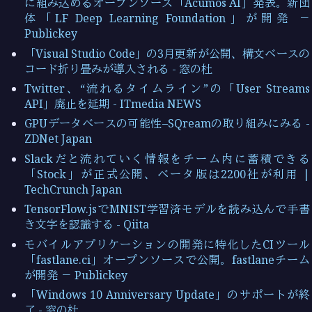
に組み込めるオープンソース「Acumos AI」発表。新団
体「LF Deep Learning Foundation」が開発 －
Publickey
「Visual Studio Code」の3月更新が公開、構文ベースの
コード折り畳みが導入される - 窓の杜
Twitter、“流れるタイムライン”の「User Streams
API」廃止を延期 - ITmedia NEWS
GPUデータベースの可能性–SQreamの取り組みにみる -
ZDNet Japan
Slackだと流れていく情報をチーム内に蓄積できる
「Stock」が正式公開、ベータ版は2200社が利用 |
TechCrunch Japan
TensorFlow.jsでMNIST学習済モデルを読み込んで手書
き文字を認識する - Qiita
モバイルアプリケーションの開発に特化したCIツール
「fastlane.ci」オープンソースで公開。fastlaneチーム
が開発 － Publickey
「Windows 10 Anniversary Update」のサポートが終
了 - 窓の杜