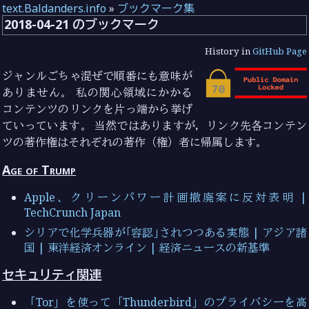
text.Baldanders.info
»
ブックマーク集
2018-04-21 のブックマーク
History in
GitHub Page
ジャンルごちゃ混ぜで順番にも意味が
ありません。 私の関心領域にかかる
コンテンツのリンクを片っ端から挙げ
ていっています。 当然ではありますが，リンク先各コンテン
ツの著作権はそれぞれの著作（権）者に帰属します。
Age of Trump
Apple、クリーンパワー計画撤廃案に反対表明 |
TechCrunch Japan
シリアで化学兵器が｢容認｣されつつある実態 | アジア諸
国 | 東洋経済オンライン | 経済ニュースの新基準
セキュリティ関連
「Tor」を使って「Thunderbird」のプライバシーを高