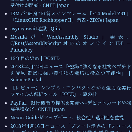
受付けが開始 - CNET Japan
IBMが"細身"の新メインフレーム「z14 Model ZR1」
「LinuxONE Rockhopper II」発表 - ZDNet Japan
async/await地獄 - Qiita
Mozillaが「WebAssembly Studio」発表。
C/Rust/AssemblyScript対応のオンラインIDE －
Publickey
15年目のVim | POSTD
2018年4月12日ニュース「乾燥に強くなる植物ペプチド
を発見 乾燥に強い農作物の栽培に役立つ可能性」 |
SciencePortal
【レビュー】シンプル・コンパクトながら強力な実行
ファイルの解析ツール「PPEE」 - 窓の杜
PayPal、銀行機能の提供を開始へ–デビットカードや残
高保護など - CNET Japan
Nexus Guideがアップデート、統合性と透明性を重視
2018年4月16日ニュース「プレート境界の『スロース