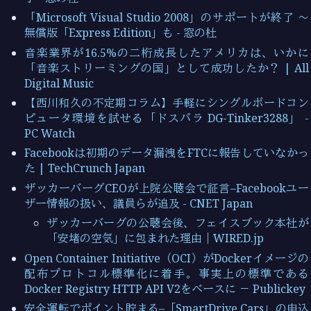
「Microsoft Visual Studio 2008」のサポートが終了 ～
無償版「Express Edition」も - 窓の杜
音楽業界が16.5%の二桁成長したアメリカは、いかに
「音楽ストリーミングの国」として成功したか？ | All
Digital Music
【西川和久の不定期コラム】手軽にシングルボードコン
ピュータ環境を試せる「ドスパラ DG-Tinker3288」 -
PC Watch
Facebookは初期のデータ漏洩をFTCに報告していなかっ
た | TechCrunch Japan
ザッカーバーグCEOが上院公聴会で証言–Facebookユー
ザー情報の扱い、議員らが追及 - CNET Japan
ザッカーバーグの公聴会後、フェイスブック本社が
「安堵の空気」に包まれた理由｜WIRED.jp
Open Container Initiative（OCI）がDockerイメージの
配布プロトコル標準化に着手。事実上の標準である
Docker Registry HTTP API V2をベースに － Publickey
安全運転でポイント貯まる–「SmartDrive Cars」の申込