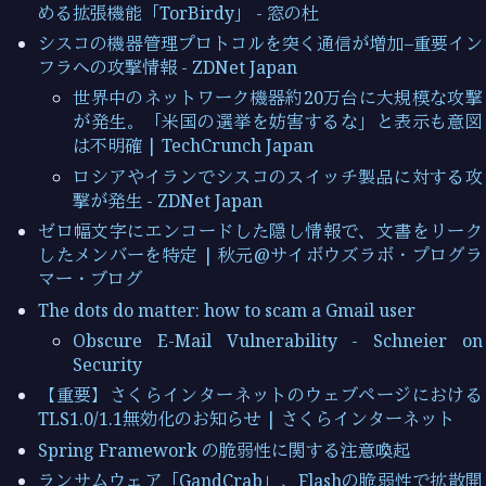
める拡張機能「TorBirdy」 - 窓の杜
シスコの機器管理プロトコルを突く通信が増加–重要イン
フラへの攻撃情報 - ZDNet Japan
世界中のネットワーク機器約20万台に大規模な攻撃
が発生。「米国の選挙を妨害するな」と表示も意図
は不明確 | TechCrunch Japan
ロシアやイランでシスコのスイッチ製品に対する攻
撃が発生 - ZDNet Japan
ゼロ幅文字にエンコードした隠し情報で、文書をリーク
したメンバーを特定 | 秋元@サイボウズラボ・プログラ
マー・ブログ
The dots do matter: how to scam a Gmail user
Obscure E-Mail Vulnerability - Schneier on
Security
【重要】さくらインターネットのウェブページにおける
TLS1.0/1.1無効化のお知らせ | さくらインターネット
Spring Framework の脆弱性に関する注意喚起
ランサムウェア「GandCrab」、Flashの脆弱性で拡散開