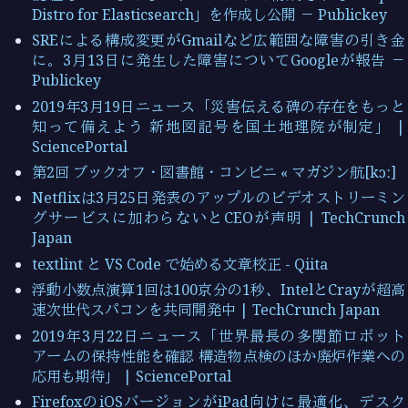
Distro for Elasticsearch」を作成し公開 － Publickey
SREによる構成変更がGmailなど広範囲な障害の引き金
に。3月13日に発生した障害についてGoogleが報告 －
Publickey
2019年3月19日ニュース「災害伝える碑の存在をもっと
知って備えよう 新地図記号を国土地理院が制定」 |
SciencePortal
第2回 ブックオフ・図書館・コンビニ « マガジン航[kɔː]
Netflixは3月25日発表のアップルのビデオストリーミン
グサービスに加わらないとCEOが声明 | TechCrunch
Japan
textlint と VS Code で始める文章校正 - Qiita
浮動小数点演算1回は100京分の1秒、IntelとCrayが超高
速次世代スパコンを共同開発中 | TechCrunch Japan
2019年3月22日ニュース「世界最長の多関節ロボット
アームの保持性能を確認 構造物点検のほか廃炉作業への
応用も期待」 | SciencePortal
FirefoxのiOSバージョンがiPad向けに最適化、デスク