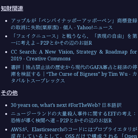
知財関連
アップルが「ペンパイナッポーアッポーペン」商標登録
の取消に失敗(栗原潔) - 個人 - Yahoo!ニュース
「フェイクニュース」と戦うなら、「表現の自由」を第
一に考えよ – P2Pとかその辺のお話R
CC Search: A New Vision, Strategy & Roadmap for
2019 - Creative Commons
書評｜独占禁止法の歴史から現代のGAFA寡占と経済の停
滞を検証する｜“The Curse of Bigness” by Tim Wu - カ
タパルトスープレックス
その他
30 years on, what’s next #ForTheWeb? 日本語訳
ニュージーランドの大量殺人事件に関するEFFの考え：
恐怖が導く検閲へ道 – P2Pとかその辺のお話R
AWSが、Elasticsearchのコードにはプロプライエタリが
混在しているとして、OSSだけで構成される「Open