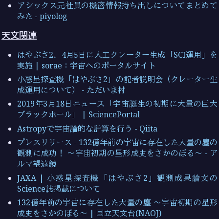
アシックス元社員の機密情報持ち出しについてまとめて
みた - piyolog
天文関連
はやぶさ2、4月5日に人工クレーター生成「SCI運用」を
実施 | sorae：宇宙へのポータルサイト
小惑星探査機「はやぶさ2」の記者説明会（クレーター生
成運用について） - ただいま村
2019年3月18日ニュース「宇宙誕生の初期に大量の巨大
ブラックホール」 | SciencePortal
Astropyで宇宙論的な計算を行う - Qiita
プレスリリース - 132億年前の宇宙に存在した大量の塵の
観測に成功！ ～宇宙初期の星形成史をさかのぼる～ - ア
ルマ望遠鏡
JAXA | 小惑星探査機「はやぶさ2」観測成果論文の
Science誌掲載について
132億年前の宇宙に存在した大量の塵 ～宇宙初期の星形
成史をさかのぼる～ | 国立天文台(NAOJ)