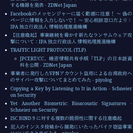
する機器を発表 - ZDNet Japan
Facebookのメッセンジャーに届く動画に注意！ ～ 偽の
ページに情報を入力しないで！ ～ 安心相談窓口だより：
IPA 独立行政法人 情報処理推進機構
【注意喚起】事業継続を脅かす新たなランサムウェア攻
撃について：IPA 独立行政法人 情報処理推進機構
TRAFFIC LIGHT PROTOCOL (TLP)
JPCERT/CC、機密情報共有手順「TLP」の日本語資
料を公開 - ZDNet Japan
事業者に発行したVPNアカウント盗用による台湾政府へ
のサイバー攻撃についてまとめてみた - piyolog
Copying a Key by Listening to It in Action - Schneier
on Security
Yet Another Biometric: Bioacoustic Signatures -
Schneier on Security
ISC BIND 9 に対する複数の脆弱性に関する注意喚起
犯人のインスタ投稿から摘発にいたったバイク窃盗事案