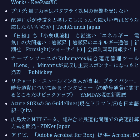
Works - KeePassXC
ブログ: 量子力学はバタフライ効果の影響を受けない
配達ロボが歩道を占拠してしまったら障がい者はどう対
応したらいいのか | TechCrunch Japan
『日経』も「小泉環境相」も勘違い「エネルギー＝電
気」の大間違い：岩瀬昇 | 岩瀬昇のエネルギー通信 | 新
潮社 Foresight(フォーサイト) | 会員制国際情報サイト
オープンソースのKubernetes統合運用管理ツール
「Lens」、Mirantisが買収し主要スポンサーになったと
発表 － Publickey
リチャード・ストールマン御大が自由、プライバシー、
暗号通貨について語るインタビュー（の暗号通貨に関す
るところだけピックアップ） - YAMDAS現更新履歴
Azure SDKsのGo Guidelines(現在ドラフト版)を日本語
訳 - Qiita
広島大とNTTデータ、組み合せ最適化問題での高速計算
方式を開発 - ZDNet Japan
アドビ、「Adobe Acrobat for Box」提供– Acrobat DC