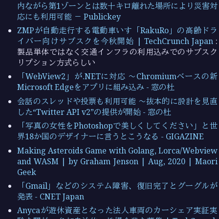
内ながら第1ゾーンとは数十キロ離れた場所により災害対
応にも利用可能 － Publickey
ZMPが自動走行する電動車いす「RakuRo」の高齢ドラ
イバー向けサブスクを今秋開始 | TechCrunch Japan
:
製品単体ではなく交通インフラの利用込みでのサブスク
リプション方式らしい
「WebView2」が.NETに対応 ～Chromiumベースの新
Microsoft Edgeをアプリに組み込み - 窓の杜
会話のスレッドや投票も利用可能 ～抜本的に設計を見直
した“Twitter API v2”の提供が開始 - 窓の杜
「写真の女性をPhotoshopで美しくしてください」と世
界18か国のデザイナーに言うとこうなる - GIGAZINE
Making Asteroids Game with Golang, Lorca/Webview
and WASM | by Graham Jenson | Aug, 2020 | Maori
Geek
「Gmail」などのシステム障害、復旧完了とグーグルが
発表 - CNET Japan
Anycaが遊休資産となった法人車両のカーシェア実証実