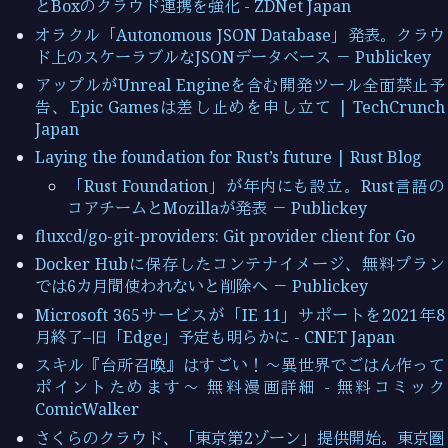
とBoxのクラウド連携を強化 - ZDNet Japan
オラクル「Autonomous JSON Database」発表。クラウ
ド上のスケーラブルなJSONデータベース － Publickey
アップルがUnreal Engineを含む開発ツール全面禁止予
告、Epic Gamesは差し止めを申し立て | TechCrunch
Japan
Laying the foundation for Rust’s future | Rust Blog
「Rust Foundation」が年内にも設立。Rust言語の
コアチームとMozillaが発表 － Publickey
fluxcd/go-git-providers: Git provider client for Go
Docker Hubに保存したコンテナイメージ、無料プラン
では6カ月間使われないと削除へ － Publickey
Microsoft 365サービスが「IE 11」サポートを2021年8
月終了–旧「Edge」予定も明らかに - CNET Japan
スキル『台所召喚』はすごい！～異世界でごはん作って
ポイントためます～ 無料漫画詳細 - 無料コミック
ComicWalker
さくらのクラウド、「東京第2ゾーン」提供開始。東京圏