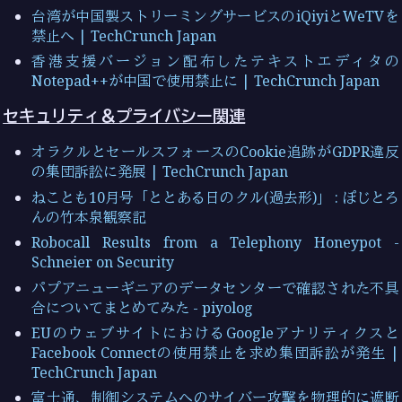
台湾が中国製ストリーミングサービスのiQiyiとWeTVを
禁止へ | TechCrunch Japan
香港支援バージョン配布したテキストエディタの
Notepad++が中国で使用禁止に | TechCrunch Japan
セキュリティ＆プライバシー関連
オラクルとセールスフォースのCookie追跡がGDPR違反
の集団訴訟に発展 | TechCrunch Japan
ねことも10月号「ととある日のクル(過去形)」 : ぽじとろ
んの竹本泉観察記
Robocall Results from a Telephony Honeypot -
Schneier on Security
パプアニューギニアのデータセンターで確認された不具
合についてまとめてみた - piyolog
EUのウェブサイトにおけるGoogleアナリティクスと
Facebook Connectの使用禁止を求め集団訴訟が発生 |
TechCrunch Japan
富士通、制御システムへのサイバー攻撃を物理的に遮断