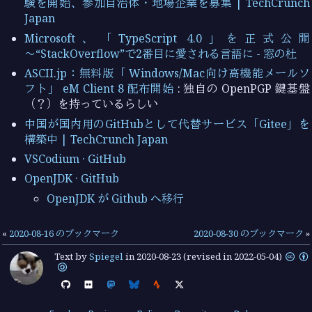
験を開始、参加自治体・地場企業を募集 | TechCrunch
Japan
Microsoft、「TypeScript 4.0」を正式公開
～“StackOverflow”で2番目に愛される言語に - 窓の杜
ASCII.jp：無料版「 Windows/Mac向け高機能メールソ
フト」 eM Client 8 配布開始
: 独自の OpenPGP 鍵基盤
（？）を持っているらしい
中国が国内用のGitHubとして代替サービス「Gitee」を
構築中 | TechCrunch Japan
VSCodium · GitHub
OpenJDK · GitHub
OpenJDK が Github へ移行
«
2020-08-16 のブックマーク
2020-08-30 のブックマーク
»
Text by
Spiegel
in
2020-08-23
(revised in 2022-05-04)