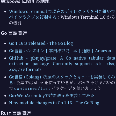
Windows に関する話題
Windows Terminal で現在のディレクトリを引き継いで
ペインやタブを複製する
: Windows Terminal 1.6 から
の機能
Go 言語関連
Go 1.16 is released - The Go Blog
Go言語 ハンズオン | 掌田津耶乃 |本 | 通販 | Amazon
GitHub - pbnjay/grate: A Go native tabular data
extraction package. Currently supports .xls, .xlsx,
.csv, .tsv formats.
Go言語 (Golang) でintのスタックとキューを実装してみ
る
: 記事では slice を使っているが，ぶっちゃけヤバいの
で
container/list
パッケージを使いましょう
Go+WebAssemblyで時刻表示を実装してみた
New module changes in Go 1.16 - The Go Blog
Rust 言語関連