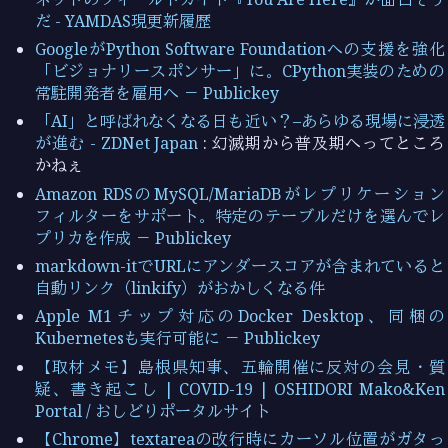
だ - YAMDAS現更新履歴
GoogleがPython Software Foundationへの支援を強化
「ビジョナリースポンサー」に。CPython実装のための
常駐開発者を雇用へ － Publickey
「AI」と呼ばれなくなる日も近い？–あらゆる現場に浸透
が進む - ZDNet Japan
: 幻滅期から普及期へってところ
かねぇ
Amazon RDSのMySQL/MariaDBがレプリケーション
フィルターをサポート。特定のテーブルだけを選んでレ
プリカを作成 － Publickey
markdown-itでURLにアンダースコアが含まれていると
自動リンク（linkify）がおかしくなる件
Apple M1チップ対応のDocker Desktop、同梱の
Kubernetesも実行可能に － Publickey
【取材メモ】島根県知事、五輪開催に反対の会見・質
疑、書き起こし | COVID-19 | OSHIDORI Mako&Ken
Portal / おしどりポータルサイト
【Chrome】textareaの改行時にカーソル位置がガタっ