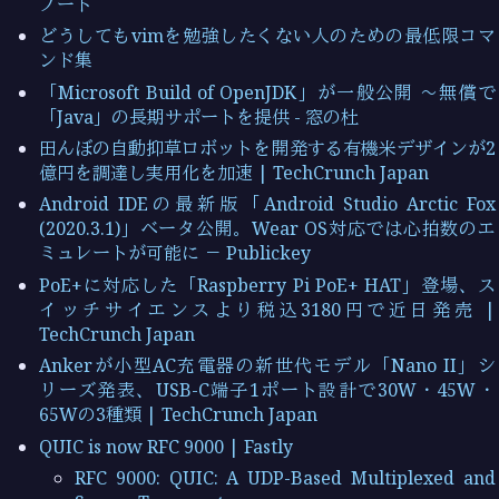
ノート
どうしてもvimを勉強したくない人のための最低限コマ
ンド集
「Microsoft Build of OpenJDK」が一般公開 ～無償で
「Java」の長期サポートを提供 - 窓の杜
田んぼの自動抑草ロボットを開発する有機米デザインが2
億円を調達し実用化を加速 | TechCrunch Japan
Android IDEの最新版「Android Studio Arctic Fox
(2020.3.1)」ベータ公開。Wear OS対応では心拍数のエ
ミュレートが可能に － Publickey
PoE+に対応した「Raspberry Pi PoE+ HAT」登場、ス
イッチサイエンスより税込3180円で近日発売 |
TechCrunch Japan
Ankerが小型AC充電器の新世代モデル「Nano II」シ
リーズ発表、USB-C端子1ポート設計で30W・45W・
65Wの3種類 | TechCrunch Japan
QUIC is now RFC 9000 | Fastly
RFC 9000: QUIC: A UDP-Based Multiplexed and