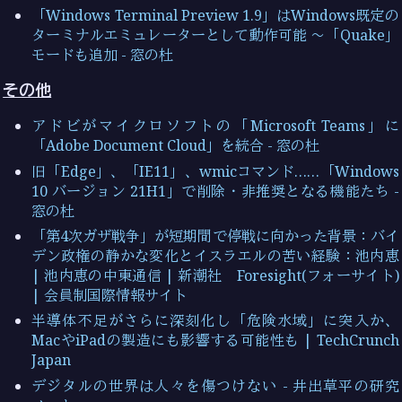
「Windows Terminal Preview 1.9」はWindows既定の
ターミナルエミュレーターとして動作可能 ～「Quake」
モードも追加 - 窓の杜
その他
アドビがマイクロソフトの「Microsoft Teams」に
「Adobe Document Cloud」を統合 - 窓の杜
旧「Edge」、「IE11」、wmicコマンド……「Windows
10 バージョン 21H1」で削除・非推奨となる機能たち -
窓の杜
「第4次ガザ戦争」が短期間で停戦に向かった背景：バイ
デン政権の静かな変化とイスラエルの苦い経験：池内恵
| 池内恵の中東通信 | 新潮社 Foresight(フォーサイト)
| 会員制国際情報サイト
半導体不足がさらに深刻化し「危険水域」に突入か、
MacやiPadの製造にも影響する可能性も | TechCrunch
Japan
デジタルの世界は人々を傷つけない - 井出草平の研究