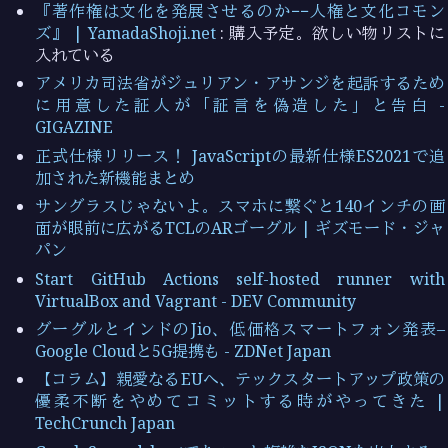
『著作権は文化を発展させるのか−−人権と文化コモン
ズ』 | YamadaShoji.net
: 購入予定。欲しい物リストに
入れている
アメリカ司法省がジュリアン・アサンジを起訴するため
に用意した証人が「証言を偽造した」と告白 -
GIGAZINE
正式仕様リリース！ JavaScriptの最新仕様ES2021で追
加された新機能まとめ
サングラスじゃないよ。スマホに繋ぐと140インチの画
面が眼前に広がるTCLのARゴーグル | ギズモード・ジャ
パン
Start GitHub Actions self-hosted runner with
VirtualBox and Vagrant - DEV Community
グーグルとインドのJio、低価格スマートフォン発表–
Google Cloudと5G提携も - ZDNet Japan
【コラム】親愛なるEUへ、テックスタートアップ政策の
優柔不断をやめてコミットする時がやってきた |
TechCrunch Japan