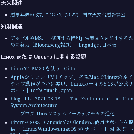
天文関連
暦象年表の改訂について (2022) - 国立天文台暦計算室
知財関連
アップルやMS、「修理する権利」法案成立を阻止するた
めに努力（Bloomberg報道） - Engadget 日本版
Linux または Ubuntu に関する話題
LinuxでTPM2.0を使う - Qiita
Appleシリコン「M1チップ」搭載MacでLinuxのネイ
ティブ動作がついに実現、Linuxカーネル5.13が公式サ
ポート | TechCrunch Japan
blog dds: 2021-06-18 — The Evolution of the Unix
System Architecture
ブログ: Unixシステムアーキテクチャの進化
Linux その88 - CanonicalがBlenderの商用サポートを提
供・Linux/Windows/macOSがサポート対象に -