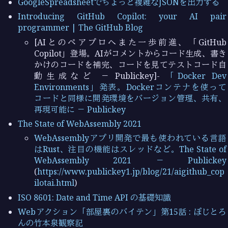
GoogleSpreadsheetでちょっと複雑なJSONを出力する
Introducing GitHub Copilot: your AI pair
programmer | The GitHub Blog
[AIとのペアプロへまた一歩前進、「GitHub
Copilot」登場。AIがコメントからコード生成、書き
かけのコードを補完、コードを見てテストコード自
動生成など － Publickey]-
「Docker Dev
Environments」発表。Dockerコンテナを使って
コードと同様に開発環境をバージョン管理、共有、
再現可能に － Publickey
The State of WebAssembly 2021
WebAssemblyアプリ開発で最も使われている言語
はRust、注目の機能はスレッドなど。The State of
WebAssembly 2021 － Publickey
(
https://www.publickey1.jp/blog/21/aigithub_cop
ilotai.html
)
ISO 8601: Date and Time API の基礎知識
Webアクション「部屋裏のバイテン」第15話 : ぽじとろ
んの竹本泉観察記