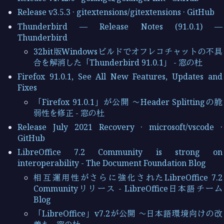
Release v3.5.3 · gitextensions/gitextensions · GitHub
Thunderbird — Release Notes (91.0.1) —
Thunderbird
32bit版Windowsビルドでオフレコチャットの不具
合を解消した「Thunderbird 91.0.1」 - 窓の杜
Firefox 91.0.1, See All New Features, Updates and
Fixes
「Firefox 91.0.1」が公開 ～Header Splittingの脆
弱性を修正 - 窓の杜
Release July 2021 Recovery · microsoft/vscode ·
GitHub
LibreOffice 7.2 Community is strong on
interoperability - The Document Foundation Blog
相互運用性がさらに強化されたLibreOffice 7.2
Communityリリース - LibreOffice日本語チーム
Blog
「LibreOffice」v7.2が公開 ～日本語環境向けの改