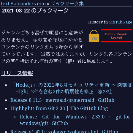
text.Baldanders.info
»
ブックマーク集
2021-08-22 のブックマーク
History in
GitHub Page
ジャンルごちゃ混ぜで順番にも意味が
ありません。 私の関心領域にかかる
コンテンツのリンクを片っ端から挙げ
ていっています。 当然ではありますが，リンク先各コンテン
ツの著作権はそれぞれの著作（権）者に帰属します。
リリース情報
「Node.js」の2021年8月セキュリティ更新 ～深刻度
「High」2件を含む3件の脆弱性を修正 - 窓の杜
Release 8.11.5 · mermaid-js/mermaid · GitHub
Highlights from Git 2.33 | The GitHub Blog
Release Git for Windows 2.33.0 · git-for-
windows/git · GitHub
Release v1.42.0 · golangci/golangci-lint · GitHub