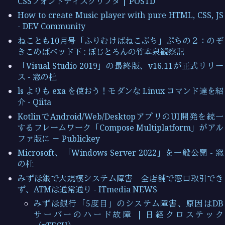
CSSフォントディスクリプタ | POSTD
How to create Music player with pure HTML, CSS, JS
- DEV Community
ねことも10月号「ふりむけばねこぷち」ぷちの２：のぞ
きこめばベッド下 : ぽじとろんの竹本泉観察記
「Visual Studio 2019」の最終版、v16.11が正式リリー
ス - 窓の杜
ls よりも exa を使おう！モダンな Linux コマンド達を紹
介 - Qiita
KotlinでAndroid/Web/DesktopアプリのUI開発を統一
するフレームワーク「Compose Multiplatform」がアル
ファ版に － Publickey
Microsoft、「Windows Server 2022」を一般公開 - 窓
の杜
みずほ銀で大規模システム障害 全店舗で窓口取引でき
ず、ATMは通常通り - ITmedia NEWS
みずほ銀行「5度目」のシステム障害、原因はDB
サーバーのハード故障 | 日経クロステック