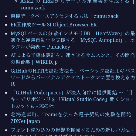
A5M2 の ER図からテーブル定義書を生成する |
zumu zack
直接データベースアクセスする方法 | zumu zack
ER図作成ツール SI Object Browser ER
MySQLベースの分散インメモリDB「HeatWave」の最
適化と運用自動化を支援する「MySQL Autopilot」、オ
ラクルが発表 － Publickey
AIによる半導体設計を加速させるサムスンと、その開発
の舞台裏 | WIRED.jp
GitHubのHTTPS認証方法を、ベーシック認証用のパス
ワードからパーソナルアクセストークンに置き換える方
法
「GitHub Codespaces」が法人向けに提供開始 ～［.］
キーでリポジトリを「Visual Studio Code」開くショー
トカットも - 窓の杜
北海道森町、Teamsを使った電子契約の実験を開始 -
ZDNet Japan
フォント読み込みの影響を軽減するための新しい方法：