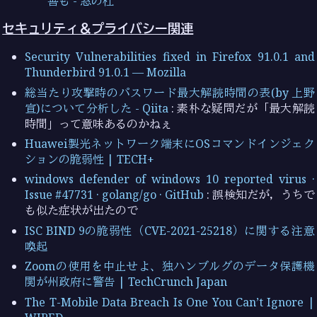
善も - 窓の杜
セキュリティ＆プライバシー関連
Security Vulnerabilities fixed in Firefox 91.0.1 and
Thunderbird 91.0.1 — Mozilla
総当たり攻撃時のパスワード最大解読時間の表(by 上野
宣)について分析した - Qiita
: 素朴な疑問だが「最大解読
時間」って意味あるのかねぇ
Huawei製光ネットワーク端末にOSコマンドインジェク
ションの脆弱性 | TECH+
windows defender of windows 10 reported virus ·
Issue #47731 · golang/go · GitHub
: 誤検知だが，うちで
も似た症状が出たので
ISC BIND 9の脆弱性（CVE-2021-25218）に関する注意
喚起
Zoomの使用を中止せよ、独ハンブルグのデータ保護機
関が州政府に警告 | TechCrunch Japan
The T-Mobile Data Breach Is One You Can’t Ignore |