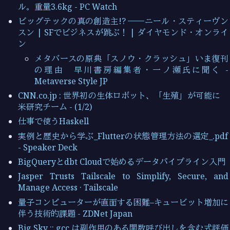
ル。重量3.6kg - PC Watch
ビッグテックの真の創造主!? ――ニール・スティーヴン
スン | SFでビジネスが跳ぶ！ | ダイヤモンド・オンライ
ン
メタバースの原典「スノウ・クラッシュ」いま復刊
の理由 早川書房編集者・一ノ瀬氏に聞く -
Metaverse Style JP
CNN.co.jp : 世界初の生体ロボット、「生殖」が可能に
米研究チーム - (1/2)
仕事で使うHaskell
実例と歴史から学ぶ_Flutterの状態管理方法の選定_.pdf
- Speaker Deck
BigQueryとdbt Cloudで始めるデータパイプライン入門
Jasper Trusts Tailscale to Simplify, Secure, and
Manage Access · Tailscale
量子コンピューターが直面する困難–キュービット増加に
伴う技術的課題 - ZDNet Japan
Big Sky :: gcc は副作用のある関数呼び出しを含む式評価