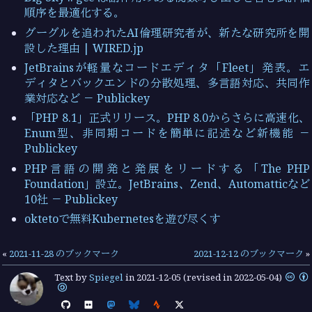
順序を最適化する。
グーグルを追われたAI倫理研究者が、新たな研究所を開
設した理由 | WIRED.jp
JetBrainsが軽量なコードエディタ「Fleet」発表。エ
ディタとバックエンドの分散処理、多言語対応、共同作
業対応など － Publickey
「PHP 8.1」正式リリース。PHP 8.0からさらに高速化、
Enum型、非同期コードを簡単に記述など新機能 －
Publickey
PHP言語の開発と発展をリードする「The PHP
Foundation」設立。JetBrains、Zend、Automatticなど
10社 － Publickey
oktetoで無料Kubernetesを遊び尽くす
«
2021-11-28 のブックマーク
2021-12-12 のブックマーク
»
Text by
Spiegel
in
2021-12-05
(revised in 2022-05-04)