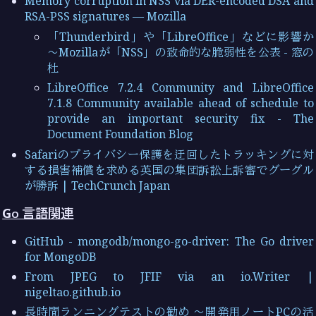
Memory corruption in NSS via DER-encoded DSA and
RSA-PSS signatures — Mozilla
「Thunderbird」や「LibreOffice」などに影響か
～Mozillaが「NSS」の致命的な脆弱性を公表 - 窓の
杜
LibreOffice 7.2.4 Community and LibreOffice
7.1.8 Community available ahead of schedule to
provide an important security fix - The
Document Foundation Blog
Safariのプライバシー保護を迂回したトラッキングに対
する損害補償を求める英国の集団訴訟上訴審でグーグル
が勝訴 | TechCrunch Japan
Go 言語関連
GitHub - mongodb/mongo-go-driver: The Go driver
for MongoDB
From JPEG to JFIF via an io.Writer |
nigeltao.github.io
長時間ランニングテストの勧め 〜開発用ノートPCの活