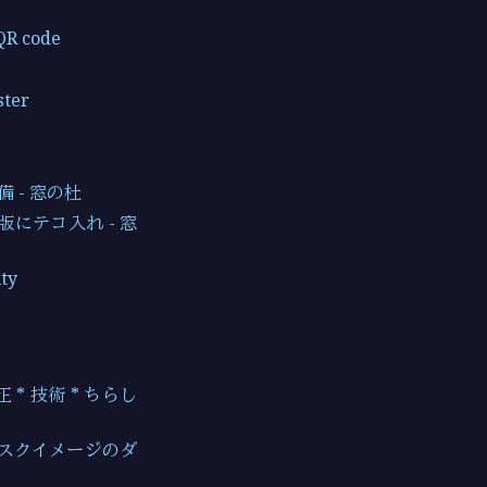
QR code
ster
 - 窓の杜
版にテコ入れ - 窓
ity
* 技術 * ちらし
た・ディスクイメージのダ