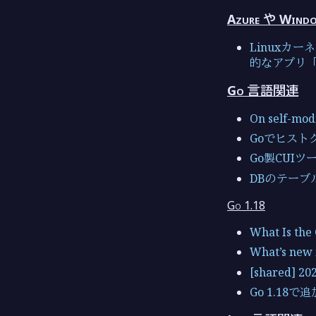
Azure や Wi
Linuxカ
的なアプリ「Ci
Go 言語関連
On self-mod
Goでヒストグ
Go製CUI
DBのテーブ
Go 1.18
What Is the
What’s new 
[shared] 20
Go 1.18で追