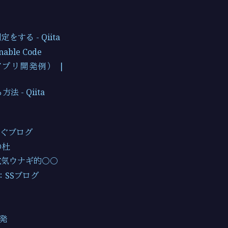
する - Qiita
able Code
アプリ開発例） |
 - Qiita
もぐブログ
の杜
 電気ウナギ的○○
)：SSブログ
開発