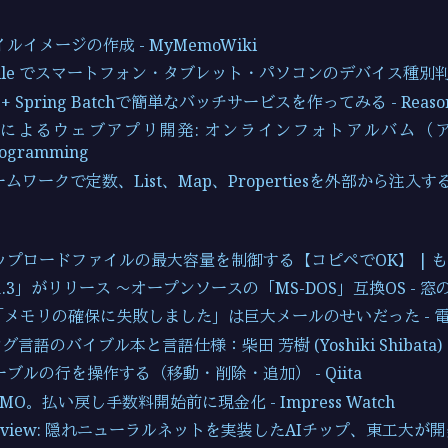
イルイメージの作成 - MyMemoWiki
Mobile でスマートフォン・タブレット・パソコンのデバイス種別判定を
ot + Spring Batchで簡単なバッチサービスを作ってみる - Reason
 Bootによるウェブアプリ開発: オンラインフォトアルバム（
rogramming
ームワークで定数、List、Map、Propertiesを外部から注入する方法
でアップロードファイルの最大容量を制御する【コピペでOK】 | 
S 1.3」がリリース ～オープンソースの「MS-DOS」互換OS - 窓
2 で「メモリの確保に失敗しました」は巨大メールのせいだった -
言語のバイブル本と言語仕様：柴田 芳樹 (Yoshiki Shibata
テーブルの行を操作する（移動・削除・追加） - Qiita
MO。払い戻し手数料開始前に現金化 - Impress Watch
h Review: 隠れニューラルネットを実装したAIチップ、東工大が