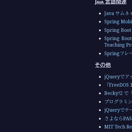
Java 言語関連
Java サムネ
Spring 
Spring Bo
Spring
Teaching P
Springフレ
その他
jQuery
「FreeDO
Becky!
プログラミング
jQueryで
さよならPAS
MIT Tec