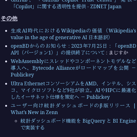
「Copilot」に関する透明性を提供 - ZDNET Japan
その他
生成AI時代におけるWikipediaの価値（Wikipedia’s
value in the age of generative AI 日本語訳）
openBDからのお知らせ : 2023年7月25日 : 「openBD
API（バージョン1）」の提供終了について
: まじすか
WebAssemblyにスレッドやコンポーネントモデルなど
導入へ、Bytecode Allianceがロードマップを公開 －
Publickey
Ultra EthernetコンソーシアムをAMD、インテル、シス
コ、マイクロソフトなど9社が設立。AIやHPCに最適化
したイーサネット仕様を策定へ － Publickey
ユーザー向け統計ダッシュボードのβ版リリース |
What’s New in Zenn
統計ダッシュボード機能を BigQuery と BI Engine
で実装する