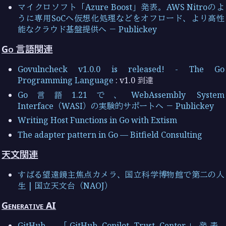
マイクロソフト「Azure Boost」発表。AWS Nitroのよ
うに専用SoCへ仮想化処理などをオフロード、より高性
能なクラウド基盤提供へ － Publickey
Go 言語関連
Govulncheck v1.0.0 is released! - The Go
Programming Language
: v1.0 到達
Go言語1.21で、WebAssembly System
Interface（WASI）の実験的サポートへ － Publickey
Writing Host Functions in Go with Extism
The adapter pattern in Go — Bitfield Consulting
天文関連
すばる望遠鏡主焦点カメラ、国立科学博物館で第二の人
生 | 国立天文台（NAOJ）
Generative AI
GitHub、「GitHub Copilot Trust Center」発表–