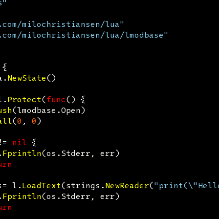
s"
.com/milochristiansen/lua"
.com/milochristiansen/lua/lmodbase"
{
a
.
NewState
()
l
.
Protect
(
func
()
{
ush
(
lmodbase
.
Open
)
all
(
0
,
0
)
!=
nil
{
.
Fprintln
(
os
.
Stderr
,
err
)
urn
:=
l
.
LoadText
(
strings
.
NewReader
(
"print(\"Hell
.
Fprintln
(
os
.
Stderr
,
err
)
urn