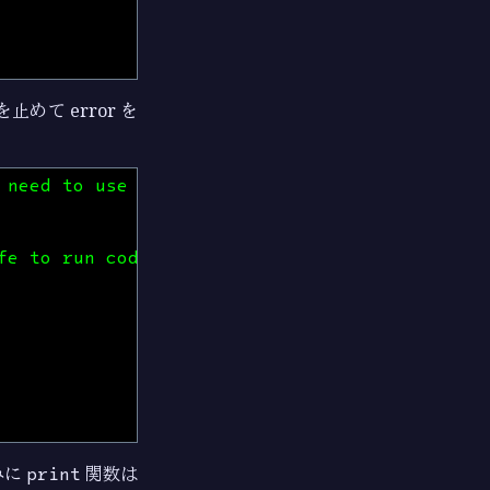
止めて error を
 need to use API functions that may "raise er
fe to run code with Call inside a Protected f
みに
print
関数は