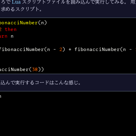
ころで
Lua
スクリプトファイルを読み込んで実行してみる。 用
を求めるスクリプト。
bonacciNumber
(
n
)
2
then
urn
n
fibonacciNumber
(
n
-
2
)
+
fibonacciNumber
(
n
-
acciNumber
(
38
))
み込んで実行するコードはこんな感じ。
n