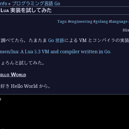
info
»
プログラミング言語 Go
 Lua 実装を試してみた
Tags
: #
engineering
#
golang
#
language
His
て調べてたら，たまたま
Go 言語
による VM とコンパイラの実
nsen/lua: A Lua 5.3 VM and compiler written in Go.
ちょろんと試してみた。
lo World
 Hello World から。
n