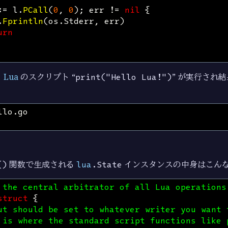
:=
l
.
PCall
(
0
,
0
);
err
!=
nil
{
.
Fprintln
(
os
.
Stderr
,
err
)
urn
と
Lua
のスクリプト “
print("Hello Lua!")
” が実行され
()
関数で生成される
lua
.State
インスタンスの中身はこん
 the central arbitrator of all Lua operations
struct
{
ut should be set to whatever writer you want 
 is where the standard script functions like 