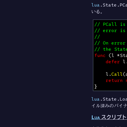
lua
.State.PC
いる。
// PCall is
// error is
//
// On error
// the Stat
func
(
l
*
St
defer
l
l
.
Call
(
return
}
lua
.State.Lo
イル済みのバイ
Lua
スクリプト