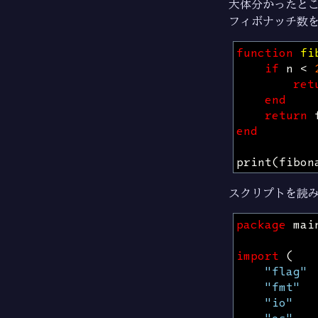
大体分かったと
フィボナッチ数
function
fi
if
n
<
ret
end
return
end
print
(
fibon
スクリプトを読
package
mai
import
(
"flag"
"fmt"
"io"