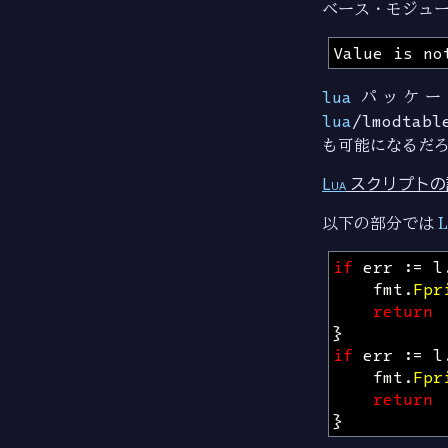
ベース・モジュ
lua
パッケー
lua
/lmodtabl
も可能になるだ
Lua
スクリプトの
以下の部分では
L
if
err
:=
l
fmt
.
Fpr
return
}
if
err
:=
l
fmt
.
Fpr
return
}