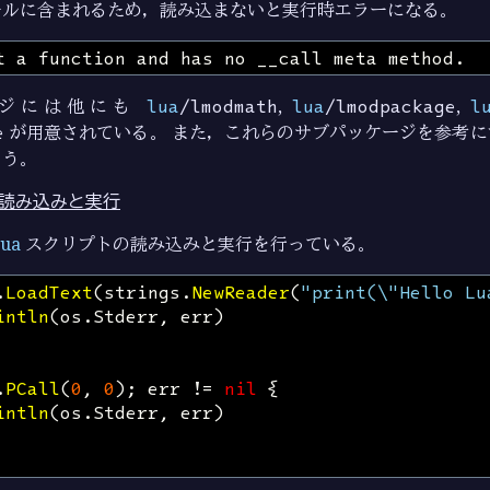
ールに含まれるため，読み込まないと実行時エラーになる。
ジには他にも
lua
/lmodmath
,
lua
/lmodpackage
,
l
e
が用意されている。 また，これらのサブパッケージを参考に
ろう。
読み込みと実行
ua
スクリプトの読み込みと実行を行っている。
.
LoadText
(
strings
.
NewReader
(
"print(\"Hello Lu
intln
(
os
.
Stderr
,
err
)
.
PCall
(
0
,
0
);
err
!=
nil
{
intln
(
os
.
Stderr
,
err
)