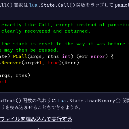
all()
関数は
lua
.State.Call()
関数をラップして pani
 exactly like Call, except instead of panicki
 cleanly recovered and returned.
 the stack is reset to the way it was before 
e may then be reused.
ate
)
PCall
(
args
,
rtns
int
)
(
err
error
)
{
.
Recover
(
args
+
1
,
true
)(
&
err
)
args
,
rtns
)
nil
adText()
関数の代わりに
lua
.State.LoadBinary()
関
ナリを読み込ませることもできるようだ。
ファイルを読み込んで実行する