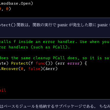
lmodbase
.
Open
)
0
,
0
)
otect()
関数は，関数の実行で panic が発生した際に panic を
calls f inside an error handler. Use when you
ror handlers (such as PCall).
does the same cleanup PCall does, so it is sa
ate
)
Protect
(
f
func
())
(
err
error
)
{
.
Recover
(
0
,
false
)(
&
err
)
nil
はベースモジュールを格納するサブパッケージである。 ちな