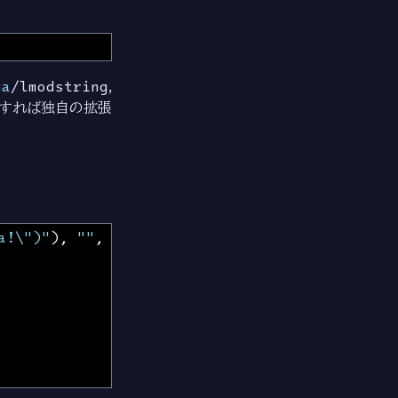
ua
/lmodstring
,
すれば独自の拡張
a!\")"
),
""
,
0
);
err
!=
nil
{