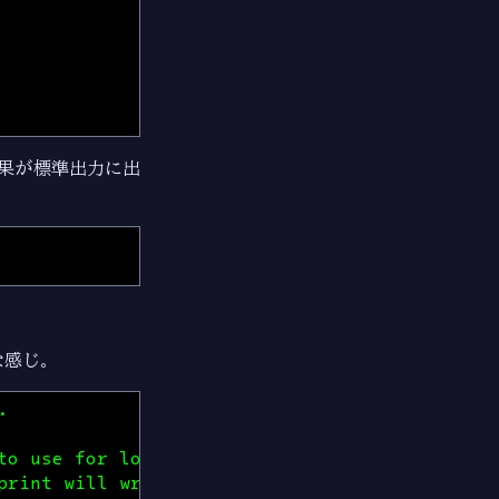
結果が標準出力に出
な感じ。
.
to use for logging.
print will write their output.