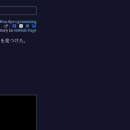
#
lua
#
programming
:
tory in
GitHub Page
装を見つけた。