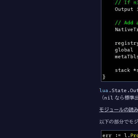
// If n
Output
// Add 
NativeT
registr
global
metaTbl
stack
*
}
lua
.State.Ou
（
nil
なら標準
モジュールの読
以下の部分でモ
err
:=
l
.
Pr