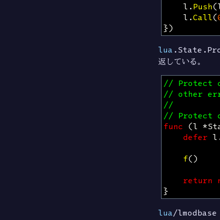
l
.
Push
(
l
.
Call
(
})
lua
.State.Pr
返している。
// Protect 
// other er
//
// Protect 
func
(
l
*
St
defer
l
f
()
return
}
lua
/lmodbase