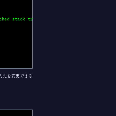
ched stack traces.
力先を変更できる