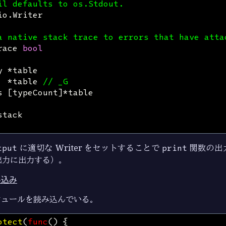
il defaults to os.Stdout.
io
.
Writer
a native stack trace to errors that have atta
race
bool
y
*
table
*
table
// _G
s
[
typeCount
]
*
table
stack
tput
に適切な Writer をセットすることで
print
関数の出
出力に出力する）。
み込み
ジュールを読み込んでいる。
otect
(
func
()
{