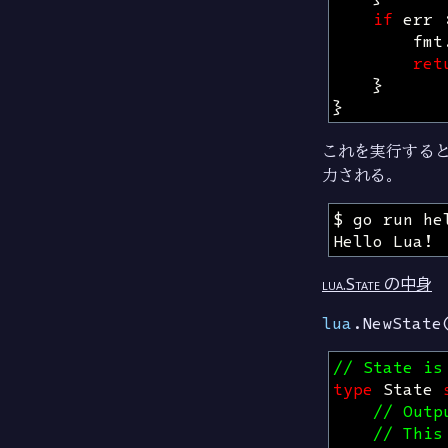
if
err
fmt
ret
}
}
これを実行する
力される。
lua.State の中身
lua
.NewState
// State is
type
State
// Outp
// This