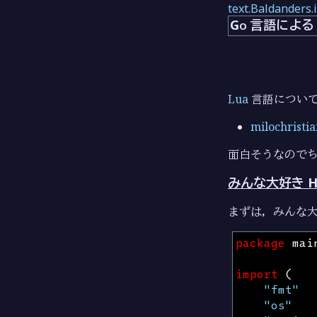
text.Baldanders.
Go 言語による
Lua
言語につい
milochristia
面白そうなので
みんな大好き Hel
まずは，みんな大好き
package
mai
import
(
"fmt"
"os"