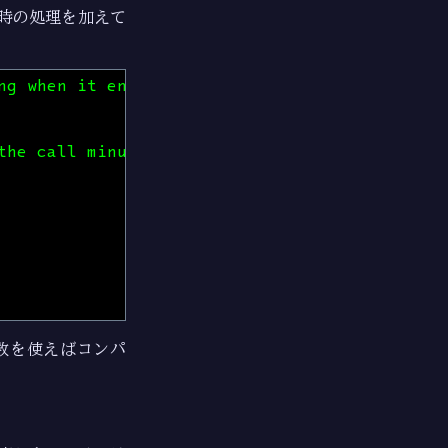
c 時の処理を加えて
ng when it encounters an error the
the call minus the function and it's argument
数を使えばコンパ