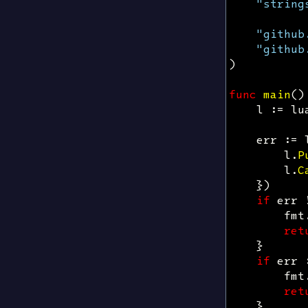
"string
"github
"github
)
func
main
()
l
:=
lu
err
:=
l
.
P
l
.
C
})
if
err
fmt
ret
}
if
err
fmt
ret
}