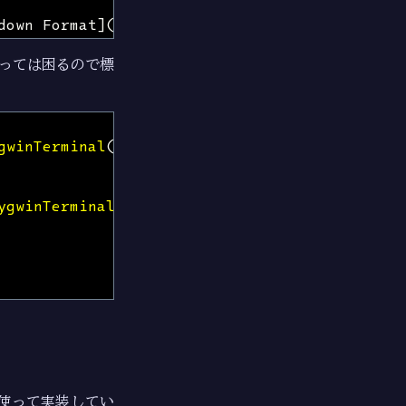
っては困るので標
gwinTerminal
(
os
.
Stdin
.
Fd
())
{
ygwinTerminal
(
os
.
Stdout
.
Fd
())
{
使って実装してい