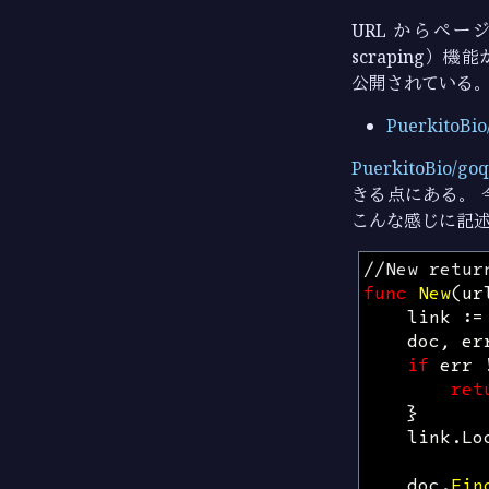
URL からペ
scraping）
公開されている
PuerkitoBio/g
PuerkitoBio/go
きる点にある。 
こんな感じに記
//New retur
func
New
(
ur
link
:=
doc
,
er
if
err
ret
}
link
.
Lo
doc
.
Fin