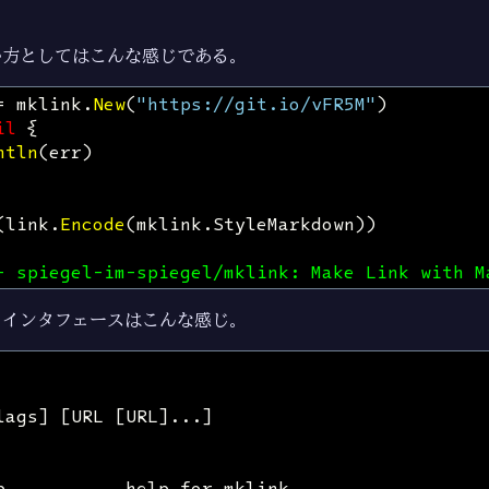
い方としてはこんな感じである。
=
mklink
.
New
(
"https://git.io/vFR5M"
)
il
{
ntln
(
err
)
(
link
.
Encode
(
mklink
.
StyleMarkdown
))
- spiegel-im-spiegel/mklink: Make Link with M
・インタフェースはこんな感じ。