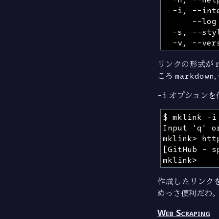
リンクの形式が m
ころ
markdown
,
-i
オプションを
作成したリンク
めっさ便利だわ
Web Scraping