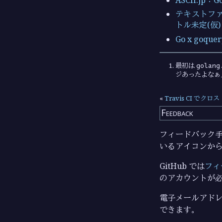
テキストファ
トル未定(仮)
Go x goqu
golang
最初は
ジあったよなぁ
«
Travis CI でクロ
Feedback
フィードバック手段
いるアイコンか
GitHub では
フィ
のアカウントが
電子メールアドレ
できます。