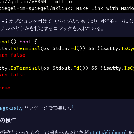
り
-i
オプションを付けて（パイプのつもりが）対話モードにな
ミナルかどうかを判定するロジックを入れている。
inal
()
bool
{
tty
.
IsTerminal
(
os
.
Stdin
.
Fd
())
&&
!
isatty
.
IsCy
urn
false
tty
.
IsTerminal
(
os
.
Stdout
.
Fd
())
&&
!
isatty
.
IsC
urn
false
true
1
/go-isatty
パッケージで実装した
。
の操作
の操作といっても今回は書き込みだけだが
atotto/clipboard
を