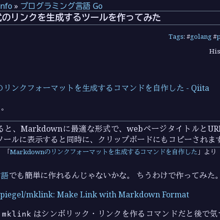
info
»
プログラミング言語 Go
n 形式のリンクを生成するツールを作ってみた
Tags
: #
golang
#
His
。
nのリンクフォーマットを生成するコマンドを自作した - Qiita
じ。
ると、Markdownに最適な形式で、webページタイトルとU
ソールに表示すると同時に、クリップボードにもコピーされま
Markdownのリンクフォーマットを生成するコマンドを自作した
より
言語
でも簡単に作れるんじゃないかな。 ちうわけで作ってみた
spiegel/mklink: Make Link with Markdown Format
は
mklink
はシンボリック・リンクを作るコマンドだと後で気