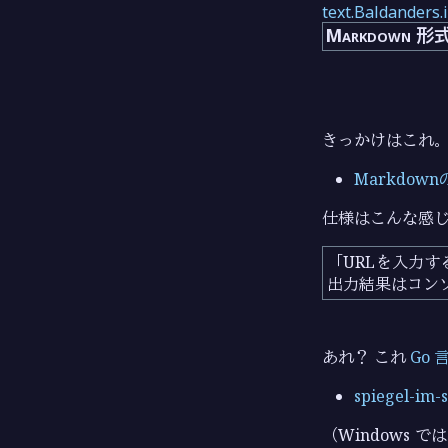
text.Baldanders.
Markdow
きっかけはこれ
Markdow
仕様はこんな感
URLを入力す
出力結果はコン
あれ？ これ
Go 
spiegel-im-
（Windows で