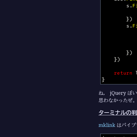
s
.
F
})
s
.
F
})
})
return
}
ね， jQuery
思わなかったぜ。
ターミナルの判
mklink
はパイプ