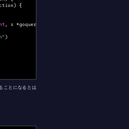
ction
)
{
nt
,
s
*
goquery
.
Selection
)
{
n"
)
を触ることになるとは