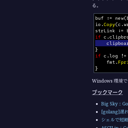
る。
buf
:=
new
(
io
.
Copy
(
c
.
w
strLink
:=
if
c
.
clipbr
clipboa
}
if
c
.
log
!=
fmt
.
Fpr
}
Windows 
ブックマーク
Big Sky 
[golang]
シェルで短縮U
ASCII.