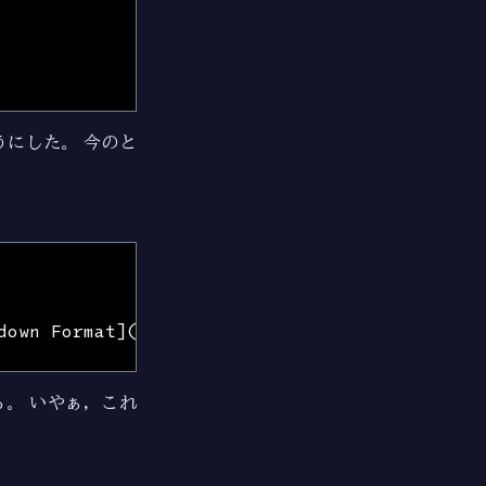
にした。 今のと
。 いやぁ，これ