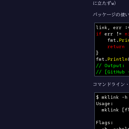
に立たず
w
）
パッケージの使
link
,
err
:
if
err
!=
n
fmt
.
Pri
return
}
fmt
.
Println
// Output:
// [GitHub 
コマンドライン