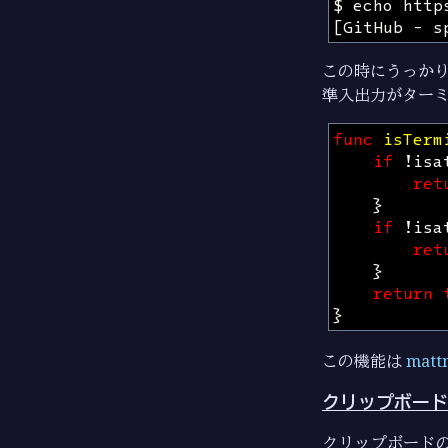
この時にうっか
準入出力がター
func
isTerm
if
!
isa
ret
}
if
!
isa
ret
}
return
}
この機能は
mattn
クリップボード
クリップボード