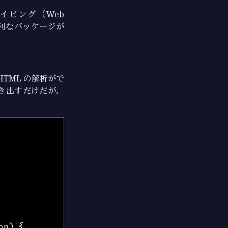
イピング（Web
利なパッケージが
HTML の解析がで
を抜き出すだけだが，
on
)
{