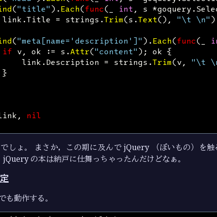
ind
(
"title"
).
Each
(
func
(
_
int
,
s
*
goquery
.
Sele
link
.
Title
=
strings
.
Trim
(
s
.
Text
(),
"\t \n"
)
ind
(
"meta[name='description']"
).
Each
(
func
(
_
i
if
v
,
ok
:=
s
.
Attr
(
"content"
);
ok
{
link
.
Description
=
strings
.
Trim
(
v
,
"\t \
}
link
,
nil
 ぽいでしょ。 まさか，この期に及んで jQuery （ぽいもの）
 jQuery の本は納戸に仕舞っちゃったんだけどなぁ。
定
でも動作する。