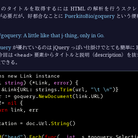
ージのタイトルを取得するには HTML の解析を行うスクレ
機能が必要だが，好都合なことに
PuerkitoBio/goquery
という便
。
oquery: A little like that j-thing, only in Go.
query
が優れているのは jQuery っぽい仕掛けでとても簡単に 
今回は
<head>
要素からタイトルと説明（description）
述できる。
ns new Link instance
l
string
)
(
*
Link
,
error
)
{
&
Link
{
URL
:
strings
.
Trim
(
url
,
"\t \n"
)}
r
:=
goquery
.
NewDocument
(
link
.
URL
)
!=
nil
{
urn
link
,
err
cation
=
doc
.
Url
.
String
()
d
(
"head"
).
Each
(
func
(
_
int
,
s
*
goquery
.
Selecti