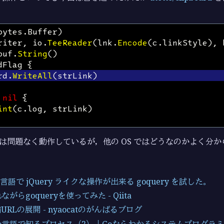
bytes
.
Buffer
)
riter
,
io
.
TeeReader
(
lnk
.
Encode
(
c
.
linkStyle
),
buf
.
String
()
dFlag
{
rd
.
WriteAll
(
strLink
)
nil
{
int
(
c
.
log
,
strLink
)
環境では問題なく動作しているが，他の OS ではどうなのかよく分
:: Go言語で jQuery ライクな操作が出来る goquery を試した。
遅れながらgoqueryを使ってみた - Qiita
RLの展開 - nyaocatのがんばるブログ
jp：Go言語で知るプロセス（2）｜Goならわかるシステムプログラ