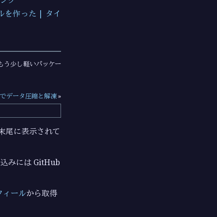
を作った | タイ
もう少し軽いパッケー
言語でデータ圧縮と解凍
»
ジの末尾に表示されて
みには GitHub
フィール
から取得