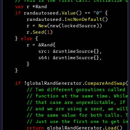
// This is the first call. Initialize b
var
r
*
Rand
if
randautoseed
.
Value
()
==
"0"
{
randautoseed
.
IncNonDefault
()
r
=
New
(
new
(
lockedSource
))
r
.
Seed
(
1
)
}
else
{
r
=
&
Rand
{
src
:
&
runtimeSource
{},
s64
:
&
runtimeSource
{},
}
}
if
!
globalRandGenerator
.
CompareAndSwap
(
// Two different goroutines called 
// function at the same time. While
// that case are unpredictable, if 
// and we are using a seed, we will
// the same value for both calls. T
// Just use the first one to get in
return
globalRandGenerator
.
Load
()