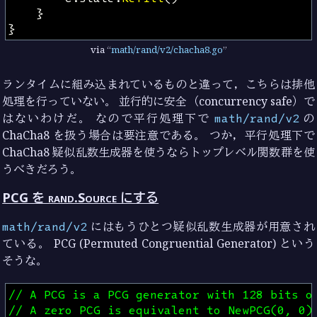
}
}
via
math/rand/v2/chacha8.go
ランタイムに組み込まれているものと違って，こちらは排他
処理を行っていない。 並行的に安全（concurrency safe）で
はないわけだ。 なので平行処理下で
math/rand/v2
の
ChaCha8 を扱う場合は要注意である。 つか，平行処理下で
ChaCha8 疑似乱数生成器を使うならトップレベル関数群を使
うべきだろう。
PCG を rand.Source にする
math/rand/v2
にはもうひとつ疑似乱数生成器が用意され
ている。 PCG (Permuted Congruential Generator) という
そうな。
// A PCG is a PCG generator with 128 bits o
// A zero PCG is equivalent to NewPCG(0, 0)