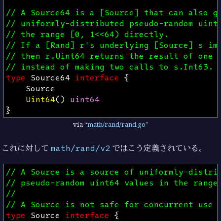
// A Source64 is a [Source] that can also g
// uniformly-distributed pseudo-random uint
// the range [0, 1<<64) directly.
// If a [Rand] r's underlying [Source] s im
// then r.Uint64 returns the result of one 
// instead of making two calls to s.Int63.
type
Source64
interface
{
Source
Uint64
()
uint64
}
via
math/rand/rand.go
これに対して
math/rand/v2
ではこう定義されている。
// A Source is a source of uniformly-distri
// pseudo-random uint64 values in the range
//
// A Source is not safe for concurrent use 
type
Source
interface
{