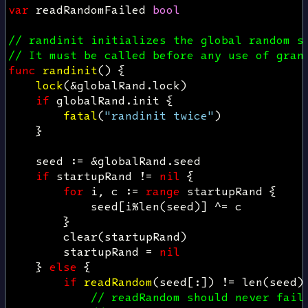
var
readRandomFailed
bool
// randinit initializes the global random s
// It must be called before any use of gran
func
randinit
()
{
lock
(
&
globalRand
.
lock
)
if
globalRand
.
init
{
fatal
(
"randinit twice"
)
}
seed
:=
&
globalRand
.
seed
if
startupRand
!=
nil
{
for
i
,
c
:=
range
startupRand
{
seed
[
i
%
len
(
seed
)]
^=
c
}
clear
(
startupRand
)
startupRand
=
nil
}
else
{
if
readRandom
(
seed
[:])
!=
len
(
seed
)
// readRandom should never fail