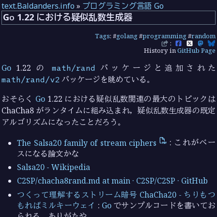
text.Baldanders.info
»
プログラミング言語 Go
Go 1.22 における疑似乱数生成器
Tags
: #
golang
#
programming
#
random
:
History in
GitHub Page
Go
1.22 の
math/rand
パッケージと追加された
math/rand/v2
パッケージを眺めている。
おそらく
Go
1.22 における疑似乱数関連の最大のトピックは
ChaCha8 がランタイムに組み込まれ，疑似乱数生成器の既定
アルゴリズムになったことだろう。
The Salsa20 family of stream ciphers
: これがベー
スになる論文かな
Salsa20 - Wikipedia
C2SP/chacha8rand.md at main · C2SP/C2SP · GitHub
つくって理解するストリーム暗号 ChaCha20 - ちりもつ
もればミルキーウェイ
:
Go
でサンプルコードを書いてお
られる。ありがたや