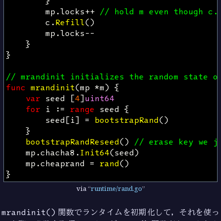
}
mp
.
locks
++
// hold m even though c.
c
.
Refill
()
mp
.
locks
--
}
}
// mrandinit initializes the random state o
func
mrandinit
(
mp
*
m
)
{
var
seed
[
4
]
uint64
for
i
:=
range
seed
{
seed
[
i
]
=
bootstrapRand
()
}
bootstrapRandReseed
()
// erase key we j
mp
.
chacha8
.
Init64
(
seed
)
mp
.
cheaprand
=
rand
()
}
via
runtime/rand.go
mrandinit()
関数でランタイムを初期化して，それを使っ