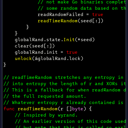
// not make Go binaries complet
// some random data based on th
readRandomFailed
=
true
readTimeRandom
(
seed
[:])
}
}
globalRand
.
state
.
Init
(
*
seed
)
clear
(
seed
[:])
globalRand
.
init
=
true
unlock
(
&
globalRand
.
lock
)
}
// readTimeRandom stretches any entropy in 
// into entropy the length of r and XORs it
// This is a fallback for when readRandom d
// the full requested amount.
// Whatever entropy r already contained is 
func
readTimeRandom
(
r
[]
byte
)
{
// Inspired by wyrand.
// An earlier version of this code used
// but note that this is called so earl