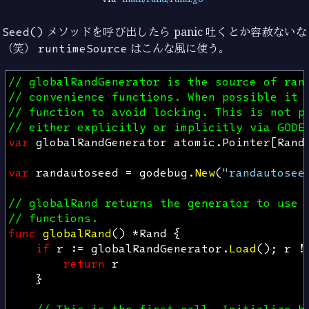
Seed()
メソッドを呼び出したら panic 吐くとか容赦ないな
（笑）
runtimeSource
はこんな風に使う。
// globalRandGenerator is the source of ran
// convenience functions. When possible it 
// function to avoid locking. This is not p
// either explicitly or implicitly via GODE
var
globalRandGenerator
atomic
.
Pointer
[
Rand
var
randautoseed
=
godebug
.
New
(
"randautosee
// globalRand returns the generator to use 
// functions.
func
globalRand
()
*
Rand
{
if
r
:=
globalRandGenerator
.
Load
();
r
!
return
r
}