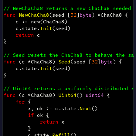
// NewChaCha8 returns a new ChaCha8 seeded 
func
NewChaCha8
(
seed
[
32
]
byte
)
*
ChaCha8
{
c
:=
new
(
ChaCha8
)
c
.
state
.
Init
(
seed
)
return
c
}
// Seed resets the ChaCha8 to behave the sa
func
(
c
*
ChaCha8
)
Seed
(
seed
[
32
]
byte
)
{
c
.
state
.
Init
(
seed
)
}
// Uint64 returns a uniformly distributed r
func
(
c
*
ChaCha8
)
Uint64
()
uint64
{
for
{
x
,
ok
:=
c
.
state
.
Next
()
if
ok
{
return
x
}
c
.
state
.
Refill
()