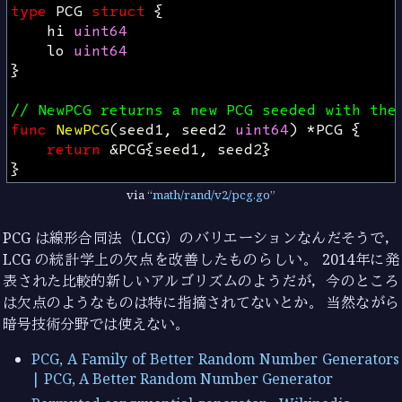
type
PCG
struct
{
hi
uint64
lo
uint64
}
// NewPCG returns a new PCG seeded with the
func
NewPCG
(
seed1
,
seed2
uint64
)
*
PCG
{
return
&
PCG
{
seed1
,
seed2
}
}
via
math/rand/v2/pcg.go
PCG は線形合同法（LCG）のバリエーションなんだそうで，
LCG の統計学上の欠点を改善したものらしい。 2014年に発
表された比較的新しいアルゴリズムのようだが，今のところ
は欠点のようなものは特に指摘されてないとか。 当然ながら
暗号技術分野では使えない。
PCG, A Family of Better Random Number Generators
| PCG, A Better Random Number Generator