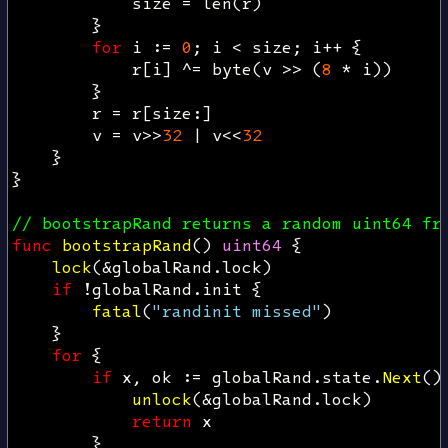
size
=
len
(
r
)
}
for
i
:=
0
;
i
<
size
;
i
++
{
r
[
i
]
^=
byte
(
v
>>
(
8
*
i
))
}
r
=
r
[
size
:]
v
=
v
>>
32
|
v
<<
32
}
}
// bootstrapRand returns a random uint64 fr
func
bootstrapRand
()
uint64
{
lock
(
&
globalRand
.
lock
)
if
!
globalRand
.
init
{
fatal
(
"randinit missed"
)
}
for
{
if
x
,
ok
:=
globalRand
.
state
.
Next
()
unlock
(
&
globalRand
.
lock
)
return
x
}