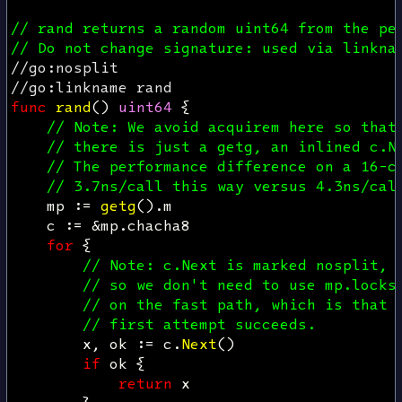
// rand returns a random uint64 from the pe
// Do not change signature: used via linkna
//go:nosplit
//go:linkname rand
func
rand
()
uint64
{
// Note: We avoid acquirem here so that
// there is just a getg, an inlined c.N
// The performance difference on a 16-c
// 3.7ns/call this way versus 4.3ns/cal
mp
:=
getg
().
m
c
:=
&
mp
.
chacha8
for
{
// Note: c.Next is marked nosplit,
// so we don't need to use mp.locks
// on the fast path, which is that 
// first attempt succeeds.
x
,
ok
:=
c
.
Next
()
if
ok
{
return
x