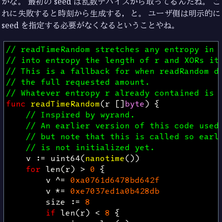
かな。 最初の seed は乱数デバイスから取ってるんだね。 こ
れに失敗すると時刻から生成する，と。 ユーザ側は明示的に
seed を指定する必要がなくなるということやね。
// readTimeRandom stretches any entropy in 
// into entropy the length of r and XORs it
// This is a fallback for when readRandom d
// the full requested amount.
// Whatever entropy r already contained is 
func
readTimeRandom
(
r
[]
byte
)
{
// Inspired by wyrand.
// An earlier version of this code used
// but note that this is called so earl
// is not initialized yet.
v
:=
uint64
(
nanotime
())
for
len
(
r
)
>
0
{
v
^=
0xa0761d6478bd642f
v
*=
0xe7037ed1a0b428db
size
:=
8
if
len
(
r
)
<
8
{