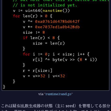
// is not initialized yet.
v
:=
uint64
(
nanotime
())
for
len
(
r
)
>
0
{
v
^=
0xa0761d6478bd642f
v
*=
0xe7037ed1a0b428db
size
:=
8
if
len
(
r
)
<
8
{
size
=
len
(
r
)
}
for
i
:=
0
;
i
<
size
;
i
++
{
r
[
i
]
^=
byte
(
v
>>
(
8
*
i
))
}
r
=
r
[
size
:]
v
=
v
>>
32
|
v
<<
32
}
}
via
runtime/rand.go
これは疑似乱数生成器の状態（主に seed）を管理してる部分