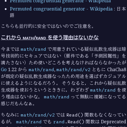
Permuted congruential generator - Wikipedia
Permuted congruential generator - Wikipedia
: 日本
語
こちらも並行的に安全ではないのでご注意を。
これから math/rand を使う理由はないかな
今までは
math/rand
で用意されている疑似乱数生成器は暗
号技術的にセキュアではない（要件である「予測困難性」を
満たさない）ため使いどころを考えなければならなかったが
Go
1.22 から
math/rand
,
math/rand/v2
ともに ChaCha8
が既定の疑似乱数生成器なったため用途を選ばずカジュアル
に使えるようになるだろう。 そうなると，これから疑似乱数
生成器を使おうというとききに，わざわざ
math/rand
を使
う理由はないかな。
math/rand
って無駄に複雑になってる
感じだもんなぁ。
ちなみに
math/rand/v2
では
Read()
関数もなくなってい
るが，
math/rand
でも
rand
.Read()
関数は Deprecated