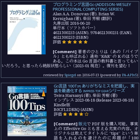
プログラミング言語Go (ADDISON-WESLEY
PROFESSIONAL COMPUTING SERIES)
Alan A.A. Donovan (著), Brian W.
Kernighan (著), 柴田 芳樹 (翻訳)
丸善出版 2016-06-20
単行本（ソフトカバー）
4621300253 (ASIN), 9784621300251 (EAN),
4621300253 (ISBN)
評価
[Comment]
著者のひとりは（あの「バイブ
ル」とも呼ばれる）通称 “K&R” の K のほうで
ある。この本は Go 言語の教科書と言ってもい
いだろう。と思ったら絶版状態らしい（2025-01 現在）。復刊を望む！
reviewed by
Spiegel
on
2016-07-13
(powered by
PA-APIv5
)
Go言語 100Tips ありがちなミスを把握し、実
装を最適化する impress top gearシリーズ
Teiva Harsanyi (著), 柴田 芳樹 (著)
インプレス 2023-08-18 (Release 2023-08-18)
Kindle版
B0CFL1DK8Q (ASIN)
評価
[Comment]
版元
で PDF 版を購入可能。事実
上の Effective Go とも言える充実の内容。オ
リジナルは敢えてタイトルに “tips” という単
語を入れるのを避けたのに邦題が「100