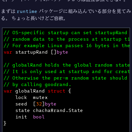
まずは
runtime
パッケージに組み込んでいる部分を見てみ
る。 ちょっと長いけどご容赦。
// OS-specific startup can set startupRand 
// random data to the process at startup ti
// For example Linux passes 16 bytes in the
var
startupRand
[]
byte
// globalRand holds the global random state
// It is only used at startup and for creat
// Otherwise the per-m random state should 
// by calling goodrand.
var
globalRand
struct
{
lock
mutex
seed
[
32
]
byte
state
chacha8rand
.
State
init
bool
}