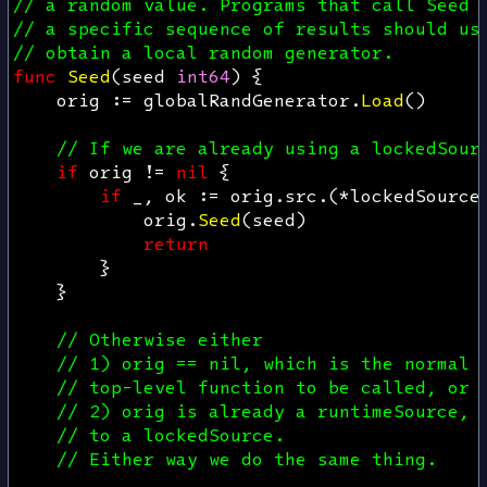
// a random value. Programs that call Seed 
// a specific sequence of results should us
// obtain a local random generator.
func
Seed
(
seed
int64
)
{
orig
:=
globalRandGenerator
.
Load
()
// If we are already using a lockedSour
if
orig
!=
nil
{
if
_
,
ok
:=
orig
.
src
.(
*
lockedSource
orig
.
Seed
(
seed
)
return
}
}
// Otherwise either
// 1) orig == nil, which is the normal 
// top-level function to be called, or
// 2) orig is already a runtimeSource, 
// to a lockedSource.
// Either way we do the same thing.