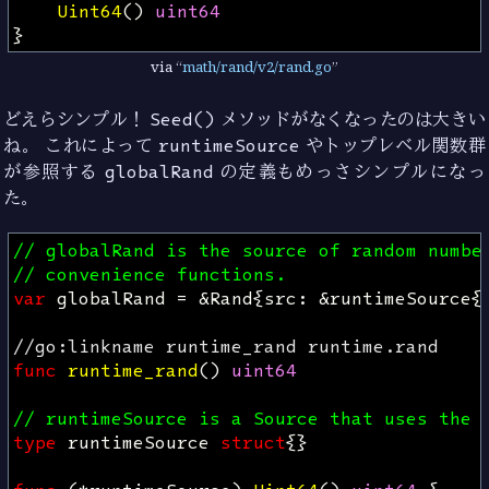
Uint64
()
uint64
}
via
math/rand/v2/rand.go
どえらシンプル！
Seed()
メソッドがなくなったのは大きい
ね。 これによって
runtimeSource
やトップレベル関数群
が参照する
globalRand
の定義もめっさシンプルになっ
た。
// globalRand is the source of random numbe
// convenience functions.
var
globalRand
=
&
Rand
{
src
:
&
runtimeSource
{
//go:linkname runtime_rand runtime.rand
func
runtime_rand
()
uint64
// runtimeSource is a Source that uses the 
type
runtimeSource
struct
{}