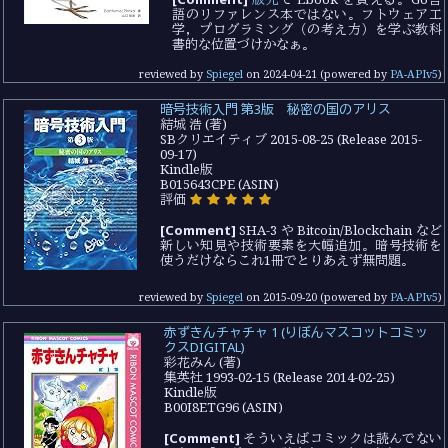
語のリファレンス本ではない。フトウェア工
学，プログラミング（の考え方）を学ぶ教科
書的な位置づけかなぁ。
reviewed by
Spiegel
on
2024-04-21
(powered by
PA-APIv5
)
暗号技術入門 第3版 秘密の国のアリス
結城 浩 (著)
SBクリエイティブ 2015-08-25 (Release 2015-
09-17)
Kindle版
B015643CPE (ASIN)
評価
[Comment]
SHA-3 や Bitcoin/Blockchain など
新しい知見や技術要素を大幅追加。暗号技術を
使うだけならこれ1冊でとりあえず無問題。
reviewed by
Spiegel
on
2015-09-20
(powered by
PA-APIv5
)
赤ずきんチャチャ 1 (りぼんマスコットコミッ
クスDIGITAL)
彩花みん (著)
集英社 1993-02-15 (Release 2014-02-25)
Kindle版
B00I8ETG96 (ASIN)
[Comment]
そういえばコミックは読んでない