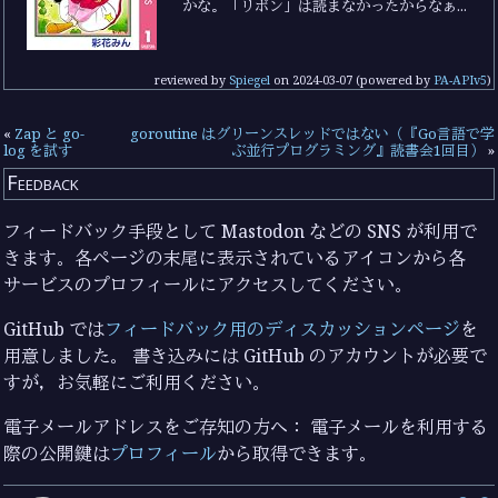
かな。「リボン」は読まなかったからなぁ...
reviewed by
Spiegel
on
2024-03-07
(powered by
PA-APIv5
)
«
Zap と go-
goroutine はグリーンスレッドではない（『Go言語で学
log を試す
ぶ並行プログラミング』読書会1回目）
»
Feedback
フィードバック手段として Mastodon などの SNS が利用で
きます。各ページの末尾に表示されているアイコンから各
サービスのプロフィールにアクセスしてください。
GitHub では
フィードバック用のディスカッションページ
を
用意しました。 書き込みには GitHub のアカウントが必要で
すが，お気軽にご利用ください。
電子メールアドレスをご存知の方へ： 電子メールを利用する
際の公開鍵は
プロフィール
から取得できます。