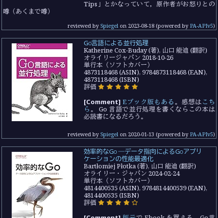
Tips」とかなっていて，原作者がお怒りとの
噂（あくまで噂）
reviewed by
Spiegel
on
2023-08-18
(powered by
PA-APIv5
)
Go言語による並行処理
Katherine Cox-Buday (著), 山口 能迪 (翻訳)
オライリージャパン 2018-10-26
単行本（ソフトカバー）
4873118468 (ASIN), 9784873118468 (EAN),
4873118468 (ISBN)
評価
[Comment]
Eブック版もある
。感想は
こち
ら
。 Go 言語で並行処理を書くならこの本は
必読書になるだろう。
reviewed by
Spiegel
on
2020-01-13
(powered by
PA-APIv5
)
効率的なGo ―データ指向によるGoアプリ
ケーションの性能最適化
Bartłomiej Płotka (著), 山口 能迪 (翻訳)
オライリー・ジャパン 2024-02-24
単行本（ソフトカバー）
4814400535 (ASIN), 9784814400539 (EAN),
4814400535 (ISBN)
評価
[Comment]
版元
で Ebook を買える。Go言