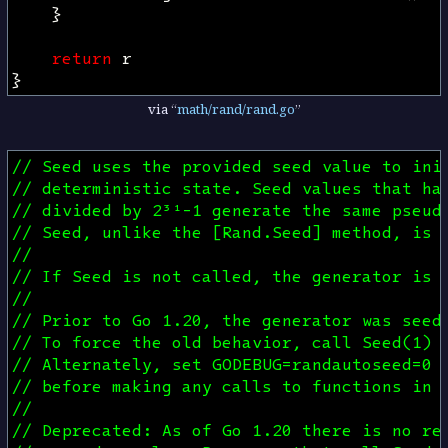
}
return
r
}
via
math/rand/rand.go
// Seed uses the provided seed value to ini
// deterministic state. Seed values that ha
// divided by 2³¹-1 generate the same pseud
// Seed, unlike the [Rand.Seed] method, is 
//
// If Seed is not called, the generator is 
//
// Prior to Go 1.20, the generator was seed
// To force the old behavior, call Seed(1) 
// Alternately, set GODEBUG=randautoseed=0 
// before making any calls to functions in 
//
// Deprecated: As of Go 1.20 there is no re