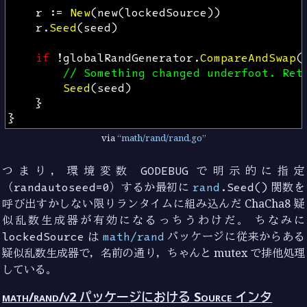
r
:=
New
(
new
(
lockedSource
))
r
.
Seed
(
seed
)
if
!
globalRandGenerator
.
CompareAndSwap
(
// Something changed underfoot. Ret
Seed
(
seed
)
}
}
via
math/rand/rand.go
つまり，環境変数
GODEBUG
で明示的に指定
（
randautoseed=0
）するか最初に
rand
.Seed()
関数を
呼び出すかしない限りランタイムに組み込んだ ChaCha8 疑
似乱数生成器が有効になるっちうわけだ。 ちなみに
lockedSource
は
math/rand
パッケージに従来からある
疑似乱数生成器で，名前の通り，ちゃんと mutex で排他処理
している。
math/rand/v2 パッケージにおける Source インタ