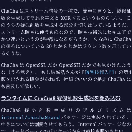
ChaCha はストリーム暗号の一種で，簡単に言うと，疑似乱
数を生成してそれを平文と XOR するというものらしい。 こ
のうちの疑似乱数を生成する部分を切り出しているようだ。
ストリーム暗号に使うものなので，暗号技術的にセキュアで
かつ速いというのが特徴になるだろうか。 ちなみに ChaCha
の後ろについている 20 とか 8 とかはラウンド数を示してい
るそうな。
ChaCha は OpenSSL だか OpenSSH だかでも見かけたよう
な（うろ覚え）。 もし結城浩さんが『
暗号技術入門
』の第4
版を出される機会があれば，付録でいいので是非 ChaCha に
も言及して欲しい。
ランタイムに ChaCha8 疑似乱数生成器を組み込む
ChaCha8 疑似乱数生成器のアルゴリズムは
internal/chacha8rand
パッケージに実装されている。
中身については割愛させてもらう。 Internal パッケージなの
で，サードパーティのパッケージからは直接参照できない。