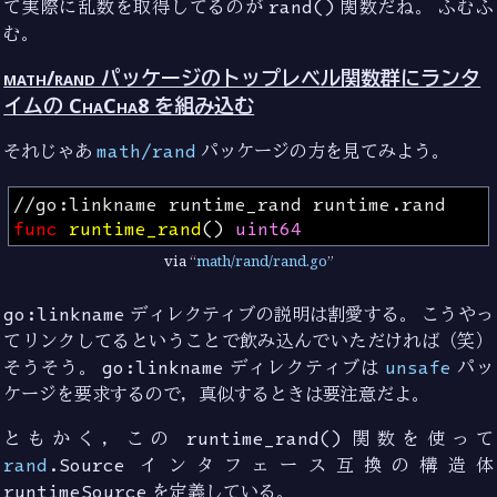
て実際に乱数を取得してるのが
rand()
関数だね。 ふむふ
む。
math/rand パッケージのトップレベル関数群にランタ
イムの ChaCha8 を組み込む
それじゃあ
math/rand
パッケージの方を見てみよう。
//go:linkname runtime_rand runtime.rand
func
runtime_rand
()
uint64
via
math/rand/rand.go
go:linkname
ディレクティブの説明は割愛する。 こうやっ
てリンクしてるということで飲み込んでいただければ（笑）
そうそう。
go:linkname
ディレクティブは
unsafe
パッ
ケージを要求するので，真似するときは要注意だよ。
ともかく，この
runtime_rand()
関数を使って
rand
.Source
インタフェース互換の構造体
runtimeSource
を定義している。