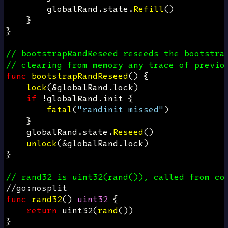
globalRand
.
state
.
Refill
()
}
}
// bootstrapRandReseed reseeds the bootstra
// clearing from memory any trace of previo
func
bootstrapRandReseed
()
{
lock
(
&
globalRand
.
lock
)
if
!
globalRand
.
init
{
fatal
(
"randinit missed"
)
}
globalRand
.
state
.
Reseed
()
unlock
(
&
globalRand
.
lock
)
}
// rand32 is uint32(rand()), called from co
//go:nosplit
func
rand32
()
uint32
{
return
uint32
(
rand
())
}