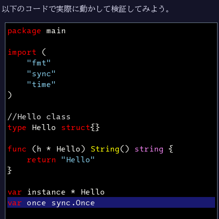
以下のコードで実際に動かして検証してみよう。
package
main
import
(
"fmt"
"sync"
"time"
)
//Hello class
type
Hello
struct
{}
func
(
h
*
Hello
)
String
()
string
{
return
"Hello"
}
var
instance
*
Hello
var
once
sync
.
Once