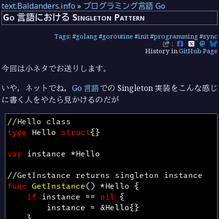
text.Baldanders.info
»
プログラミング言語 Go
Go 言語における Singleton Pattern
Tags
: #
golang
#
goroutine
#
init
#
programming
#
sync
:
History in
GitHub Page
今回は小ネタでお送りします。
いや，ネットでね，
Go 言語
での Singleton 実装をこんな感じ
に書く人をやたら見かけるのだが
//Hello class
type
Hello
struct
{}
var
instance
*
Hello
//GetInstance returns singleton instance
func
GetInstance
()
*
Hello
{
if
instance
==
nil
{
instance
=
&
Hello
{}
}