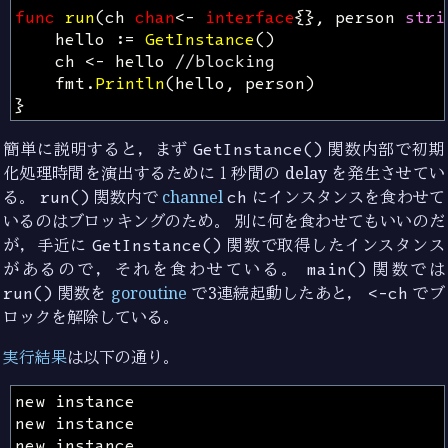
func
run
(
ch
chan
<-
interface
{},
person
stri
hello
:=
GetInstance
()
ch
<-
hello
//blocking
fmt
.
Println
(
hello
,
person
)
}
簡単に説明すると，まず
GetInstance()
関数内部で初期
化処理時間を演出するために１秒間の delay を発生させてい
る。
run()
関数内で
channel
ch
にインスタンスを食わせて
いるのはブロッキングのため。 別に何を食わせてもいいのだ
が，手近に
GetInstance()
関数で取得したインスタンス
があるので，それを食わせている。
main()
関数では
run()
関数を
goroutine
で3連続起動したあと，
<-ch
でブ
ロックを解除している。
実行結果
は以下の通り。