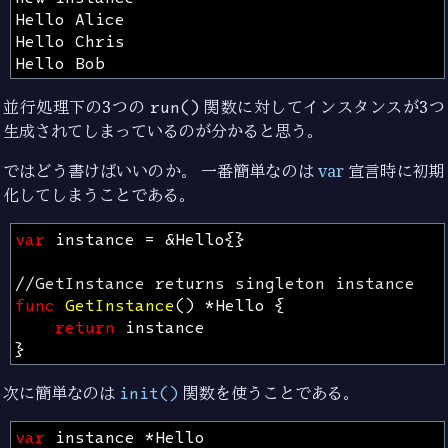
並行処理下の3つの
run()
関数に対してインスタンスが3つ
生成されてしまっているのが分かると思う。
ではどう書けばいいのか。 一番簡単なのは
var
宣言時に初期
化してしまうことである。
var
instance
=
&
Hello
{}
//GetInstance returns singleton instance
func
GetInstance
()
*
Hello
{
return
instance
}
次に簡単なのは
init()
関数を使うことである。
var
instance
*
Hello