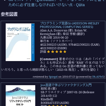
ために必ず注意しなければいけない点 - Qiita
参考図書
プログラミング言語Go (ADDISON-WESLEY
PROFESSIONAL COMPUTING SERIES)
Alan A.A. Donovan (著), Brian W.
Kernighan (著), 柴田 芳樹 (翻訳)
丸善出版 2016-06-20
単行本（ソフトカバー）
4621300253 (ASIN), 9784621300251 (EAN),
4621300253 (ISBN)
評価
[Comment]
著者のひとりは（あの「バイブ
ル」とも呼ばれる）通称 “K&R” の K のほうで
ある。この本は Go 言語の教科書と言ってもい
いだろう。と思ったら絶版状態らしい（2025-01 現在）。復刊を望む！
reviewed by
Spiegel
on
2016-07-13
(powered by
PA-APIv5
)
Java言語で学ぶリファクタリング入門
結城 浩 (著)
SBクリエイティブ 2007-01-26 (Release
2014-03-12)
Kindle版
B00I8AT1EU (ASIN)