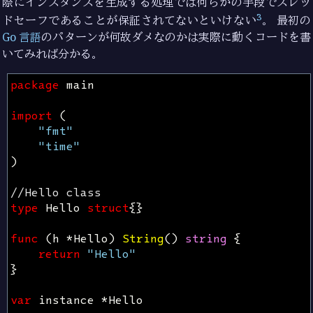
際にインスタンスを生成する処理では何らかの手段でスレッ
3
ドセーフであることが保証されてないといけない
。 最初の
Go 言語
のパターンが何故ダメなのかは実際に動くコードを書
いてみれば分かる。
package
main
import
(
"fmt"
"time"
)
//Hello class
type
Hello
struct
{}
func
(
h
*
Hello
)
String
()
string
{
return
"Hello"
}
var
instance
*
Hello