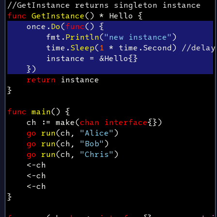
//GetInstance returns singleton instance
func
GetInstance
()
*
Hello
{
once
.
Do
(
func
()
{
fmt
.
Println
(
"new instance"
)
time
.
Sleep
(
1
*
time
.
Second
)
//delay
instance
=
&
Hello
{}
})
return
instance
}
func
main
()
{
ch
:=
make
(
chan
interface
{})
go
run
(
ch
,
"Alice"
)
go
run
(
ch
,
"Bob"
)
go
run
(
ch
,
"Chris"
)
<-
ch
<-
ch
<-
ch
}