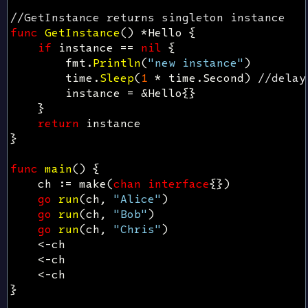
//GetInstance returns singleton instance
func
GetInstance
()
*
Hello
{
if
instance
==
nil
{
fmt
.
Println
(
"new instance"
)
time
.
Sleep
(
1
*
time
.
Second
)
//delay
instance
=
&
Hello
{}
}
return
instance
}
func
main
()
{
ch
:=
make
(
chan
interface
{})
go
run
(
ch
,
"Alice"
)
go
run
(
ch
,
"Bob"
)
go
run
(
ch
,
"Chris"
)
<-
ch
<-
ch
<-
ch
}