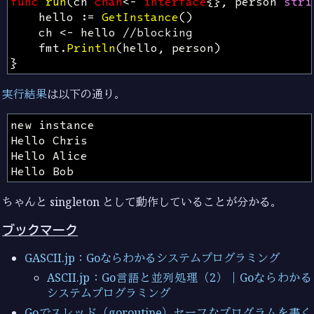
func
run
(
ch
chan
<-
interface
{},
person
stri
hello
:=
GetInstance
()
ch
<-
hello
//blocking
fmt
.
Println
(
hello
,
person
)
}
実行結果
は以下の通り。
ちゃんと singleton として動作していることが分かる。
ブックマーク
GASCII.jp：Goならわかるシステムプログラミング
ASCII.jp：Go言語と並列処理（2）｜Goならわかる
システムプログラミング
Goでスレッド（goroutine）セーフなプログラムを書く