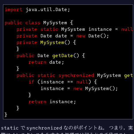
import
java.util.Date
;
public
class
MySystem
{
private
static
MySystem
instance
=
null
private
Date
date
=
new
Date
();
private
MySystem
()
{
}
public
Date
getDate
()
{
return
date
;
}
public
static
synchronized
MySystem
get
if
(
instance
==
null
)
{
instance
=
new
MySystem
();
}
return
instance
;
}
}
static
で
synchronized
なのがポイントね。 つまり，実