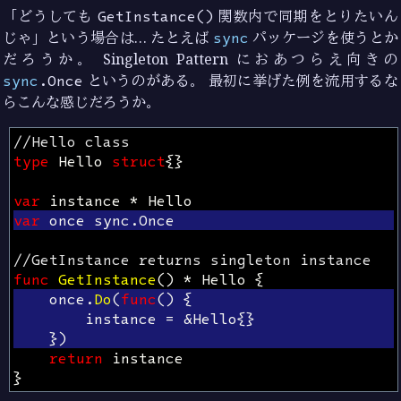
「どうしても
GetInstance()
関数内で同期をとりたいん
じゃ」という場合は… たとえば
sync
パッケージを使うとか
だろうか。 Singleton Pattern におあつらえ向きの
sync
.Once
というのがある。 最初に挙げた例を流用するな
らこんな感じだろうか。
//Hello class
type
Hello
struct
{}
var
instance
*
Hello
var
once
sync
.
Once
//GetInstance returns singleton instance
func
GetInstance
()
*
Hello
{
once
.
Do
(
func
()
{
instance
=
&
Hello
{}
})
return
instance
}