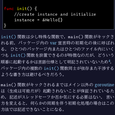
func
init
()
{
//create instance and initialize
instance
=
&
Hello
{}
}
init()
関数は少し特殊な関数で，
main()
関数がキックさ
れる前，パッケージ内の
var
宣言時の初期化の後に呼ばれ
る。 ひとつのパッケージ内またはひとつのファイル内にいく
つも
init()
関数を設置できるのが特徴なのだが，どういう
4
順番に起動するかは言語仕様として明記されていないため
，
パッケージ内の複数の
init()
関数同士が依存また干渉する
ような書き方は避けるべきだろう。
main()
関数がキックされるまではメイン以外の
goroutine
は（生成は可能だが）起動されないことが保証されているた
め，記述がスレッドセーフか否か気にする必要はない。 言い
方を変えると，何らかの同期を伴う初期化処理の場合はこの
方法では記述できないことになる。