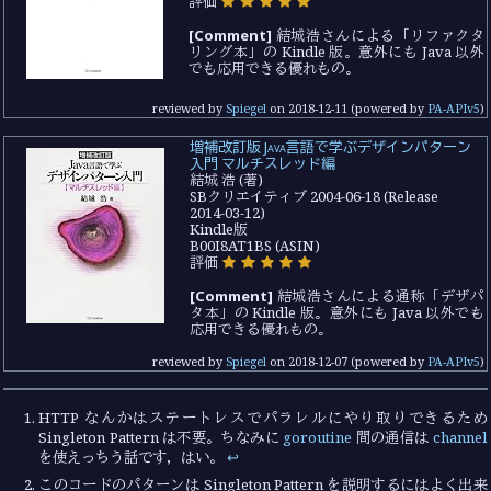
評価
[Comment]
結城浩さんによる「リファクタ
リング本」の Kindle 版。意外にも Java 以外
でも応用できる優れもの。
reviewed by
Spiegel
on
2018-12-11
(powered by
PA-APIv5
)
増補改訂版 Java言語で学ぶデザインパターン
入門 マルチスレッド編
結城 浩 (著)
SBクリエイティブ 2004-06-18 (Release
2014-03-12)
Kindle版
B00I8AT1BS (ASIN)
評価
[Comment]
結城浩さんによる通称「デザパ
タ本」の Kindle 版。意外にも Java 以外でも
応用できる優れもの。
reviewed by
Spiegel
on
2018-12-07
(powered by
PA-APIv5
)
HTTP なんかはステートレスでパラレルにやり取りできるため
Singleton Pattern は不要。ちなみに
goroutine
間の通信は
channel
を使えっちう話です，はい。
↩︎
このコードのパターンは Singleton Pattern を説明するにはよく出来