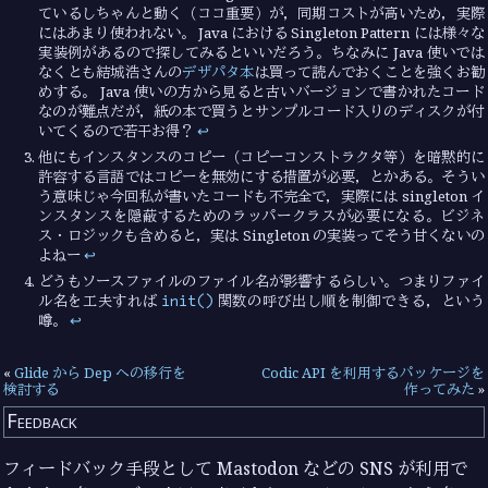
ているしちゃんと動く（ココ重要）が，同期コストが高いため，実際
にはあまり使われない。 Java における Singleton Pattern には様々な
実装例があるので探してみるといいだろう。ちなみに Java 使いでは
なくとも結城浩さんの
デザパタ本
は買って読んでおくことを強くお勧
めする。 Java 使いの方から見ると古いバージョンで書かれたコード
なのが難点だが，紙の本で買うとサンプルコード入りのディスクが付
いてくるので若干お得？
↩︎
他にもインスタンスのコピー（コピーコンストラクタ等）を暗黙的に
許容する言語ではコピーを無効にする措置が必要，とかある。そうい
う意味じゃ今回私が書いたコードも不完全で，実際には singleton イ
ンスタンスを隠蔽するためのラッパークラスが必要になる。ビジネ
ス・ロジックも含めると，実は Singleton の実装ってそう甘くないの
よねー
↩︎
どうもソースファイルのファイル名が影響するらしい。つまりファイ
init()
ル名を工夫すれば
関数の呼び出し順を制御できる，という
噂。
↩︎
«
Glide から Dep への移行を
Codic API を利用するパッケージを
検討する
作ってみた
»
Feedback
フィードバック手段として Mastodon などの SNS が利用で