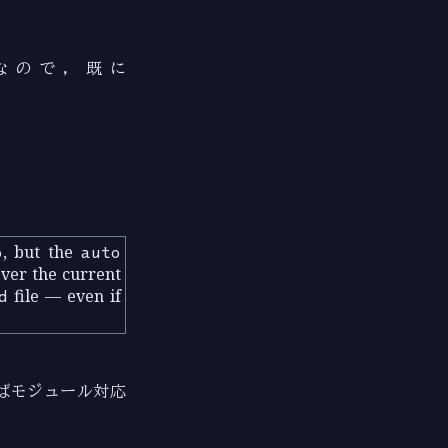
なので，既に
o
, but the
auto
ver the current
d
file — even if
ばモジュール対応