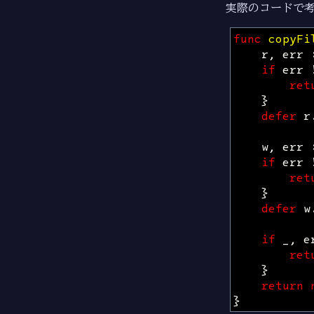
実際のコードで考
func
copyFi
r
,
err
if
err
ret
}
defer
r
w
,
err
if
err
ret
}
defer
w
if
_
,
e
ret
}
return
}