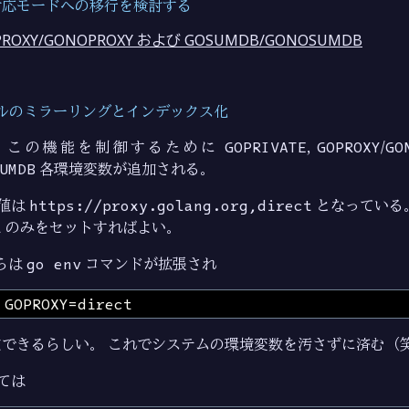
対応モードへの移行を検討する
OPROXY/GONOPROXY および GOSUMDB/GONOSUMDB
ールのミラーリングとインデックス化
，この機能を制御するために
GOPRIVATE
,
GOPROXY
/
GO
UMDB
各環境変数が追加される。
値は
https://proxy.golang.org,direct
となっている
t
のみをセットすればよい。
からは
go env
コマンドが拡張され
できるらしい。 これでシステムの環境変数を汚さずに済む（
ては