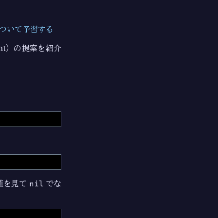
について予習する
ment）の提案を紹介
値を見て
nil
でな