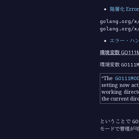
階層化 Erro
golang.org/x
golang.org/x
エラー・ハ
環境変数 GO111
環境変数
GO111
The
GO111MO
setting now ac
working directo
the current dir
ということで
GO
モードで管理が