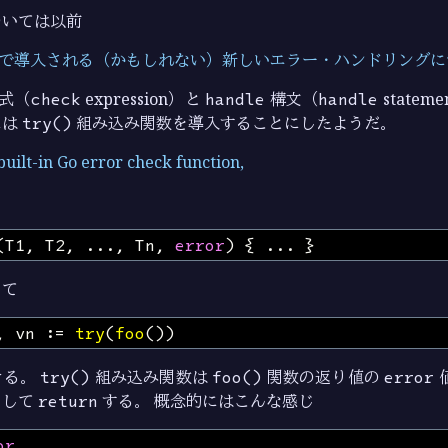
ついては以前
言語で導入される（かもしれない）新しいエラー・ハンドリング
式（
check
expression）と
handle
構文（
handle
state
には
try()
組み込み関数を導入することにしたようだ。
built-in Go error check function,
(
T1
,
T2
,
...
,
Tn
,
error
)
{
...
}
して
,
vn
:=
try
(
foo
())
きる。
try()
組み込み関数は
foo()
関数の返り値の
error
トして
return
する。 概念的にはこんな感じ
or