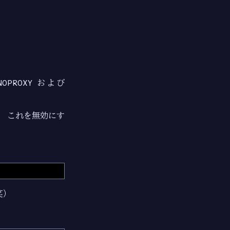
NOPROXY
および
。 これを無効にす
笑）