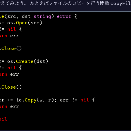
えてみよう。 たとえばファイルのコピーを行う関数
copyFil
le
(
src
,
dst
string
)
error
{
:=
os
.
Open
(
src
)
!=
nil
{
urn
err
.
Close
()
:=
os
.
Create
(
dst
)
!=
nil
{
urn
err
.
Close
()
rr
:=
io
.
Copy
(
w
,
r
);
err
!=
nil
{
urn
err
nil