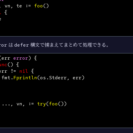
,
vn
,
te
:=
foo
()
l
{
e
ror
は
defer
構文で捕まえてまとめて処理できる。
(
err
error
)
{
unc
()
{
err
!=
nil
{
fmt
.
Fprintln
(
os
.
Stderr
,
err
)
...
,
vn
,
:=
try
(
foo
())