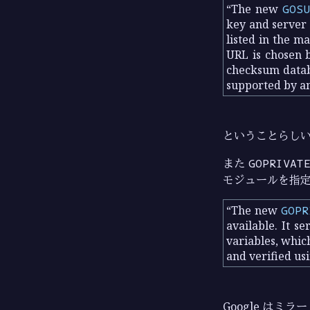
The new
GOSU
key and server 
listed in the m
URL is chosen 
checksum databa
supported by a
ということらし
また
GOPRIVAT
モジュールを指
The new
GOPR
available. It s
variables, whic
and verified us
Google はミ