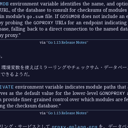
MDB
environment variable identifies the name, and optio
URL, of the database to consult for checksums of modules 
ain module’s
go.sum
file. If
GOSUMDB
does not include an e
by probing the
GOPROXY
URLs for an endpoint indicating 
se, falling back to a direct connection to the named datab
ny proxy.
via
Go 1.13 Release Notes
い。
E
環境変数を使えばミラーリングやチェックサム・データベー
定できるようだ。
IVATE
environment variable indicates module paths that 
erves as the default value for the lower-level
GONOPROXY
h provide finer-grained control over which modules are f
ing the checksum database.
via
Go 1.13 Release Notes
ラーリング・サービスとして
proxy.golang.org
を，データベ