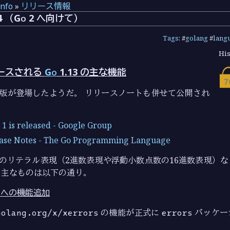
info
»
リリース情報
.14 （Go 2 へ向けて）
Tags
: #
golang
#
lang
His
ースされる
Go
1.13 の主な機能
ータ版が登場したようだ。 リリースノートも併せて公開され
 1 is released - Google Group
ease Notes - The Go Programming Language
数値のリテラル表現（2進数表現や浮動小数点数の16進数表現）
，主なものは以下の通り。
ージへの機能追加
golang.org/x/xerrors
の機能が正式に
errors
パッケー