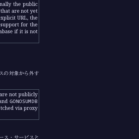
nally the public
that are not yet
xplicit URL, the
support for the
ase if it is not
スの対象から外す
are not publicly
and
GONOSUMDB
etched via proxy
ース・サービスと