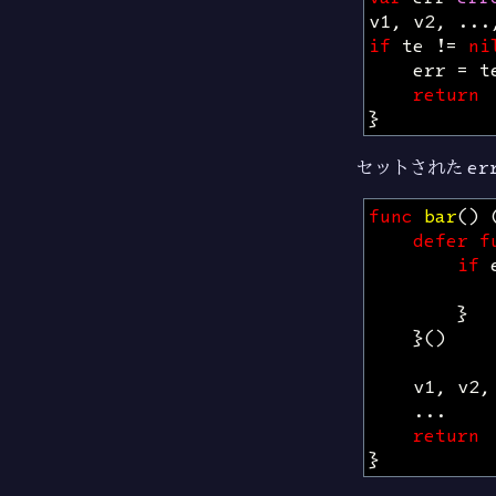
v1
,
v2
,
...
if
te
!=
ni
err
=
t
return
}
セットされた
er
func
bar
()
defer
f
if
}
}()
v1
,
v2
,
...
return
}