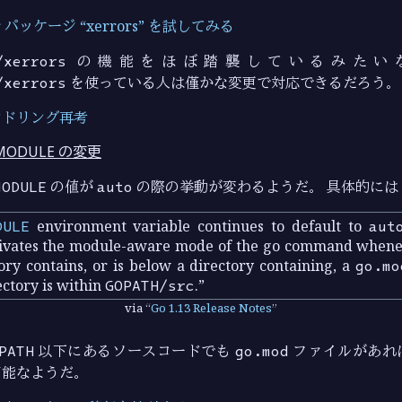
r パッケージ “xerrors” を試してみる
/xerrors
の機能をほぼ踏襲しているみたい
/xerrors
を使っている人は僅かな変更で対応できるだろう。
ンドリング再考
MODULE の変更
MODULE
の値が
auto
の際の挙動が変わるようだ。 具体的には
DULE
environment variable continues to default to
aut
tivates the module-aware mode of the go command whene
ry contains, or is below a directory containing, a
go.mo
ectory is within
GOPATH/src
.
via
Go 1.13 Release Notes
PATH
以下にあるソースコードでも
go.mod
ファイルがあれ
可能なようだ。