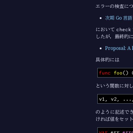
エラーの検査に
次期 Go 
において
check
したが，最終的
Proposal: A 
具体的には
func
foo
()
という関数に対
v1
,
v2
,
...
のように記述で
ければ値をセッ
var
err
err