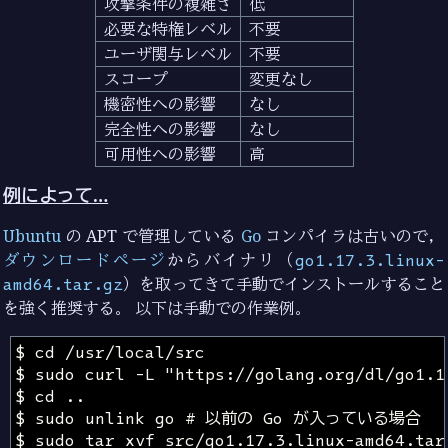
攻撃条件の複雑さ
低
必要な特権レベル
不要
ユーザ関与レベル
不要
スコープ
変更なし
機密性への影響
なし
完全性への影響
なし
可用性への影響
高
例によって…
Ubuntu
の APT で管理している
Go
コンパイラは古いので，
ダウンロードページ
からバイナリ（
go1.17.3.linux-
amd64.tar.gz
）を取ってきて手動でインストールすること
を強く推奨する。 以下は手動での作業例。