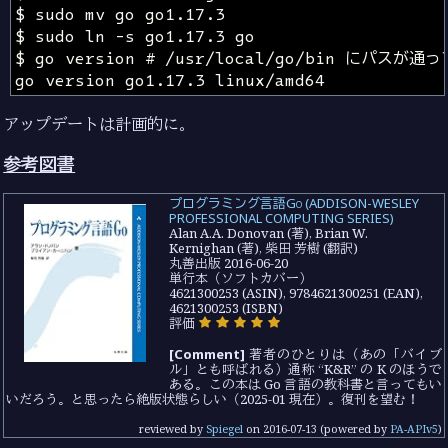
アップデートは計画的に。
参考図書
プログラミング言語Go (ADDISON-WESLEY
PROFESSIONAL COMPUTING SERIES)
Alan A.A. Donovan (著), Brian W.
Kernighan (著), 柴田 芳樹 (翻訳)
丸善出版 2016-06-20
単行本（ソフトカバー）
4621300253 (ASIN), 9784621300251 (EAN),
4621300253 (ISBN)
評価
[Comment]
著者のひとりは（あの「バイブ
ル」とも呼ばれる）通称 “K&R” の K のほうで
ある。この本は Go 言語の教科書と言ってもい
いだろう。と思ったら絶版状態らしい（2025-01 現在）。復刊を望む！
reviewed by
Spiegel
on
2016-07-13
(powered by
PA-APIv5
)