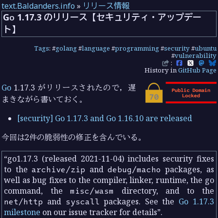
text.Baldanders.info
»
リリース情報
Go 1.17.3 のリリース【セキュリティ・アップデー
ト】
Tags
: #
golang
#
language
#
programming
#
security
#
ubuntu
#
vulnerability
:
History in
GitHub Page
Go
1.17.3 がリリースされたので，遅
まきながら書いておく。
[security] Go 1.17.3 and Go 1.16.10 are released
今回は2件の脆弱性の修正を含んでいる。
go1.17.3 (released 2021-11-04) includes security fixes
to the
archive/zip
and
debug/macho
packages, as
well as bug fixes to the compiler, linker, runtime, the go
command, the
misc/wasm
directory, and to the
net/http
and
syscall
packages. See the
Go 1.17.3
milestone
on our issue tracker for details
.