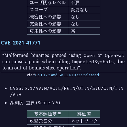
ユーザ関与レベル
不要
スコープ
変更なし
機密性への影響
なし
完全性への影響
なし
可用性への影響
高
CVE-2021-41771
Malformed binaries parsed using
Open
or
OpenFat
can cause a panic when calling
ImportedSymbols
, due
to an out-of-bounds slice operation
.
via
Go 1.17.3 and Go 1.16.10 are released
CVSS:3.1/AV:N/AC:L/PR:N/UI:N/S:U/C:N/I:N
/A:H
深刻度: 重要 (Score: 7.5)
基本評価基準
評価値
攻撃元区分
ネットワーク