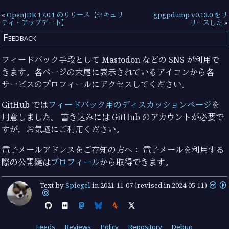
«
OpenJDK 17.0.1 のリリース【セキュリ
gpgpdump v0.13.0 をリ
ティ・アップデート】
リースした
»
Feedback
フィードバック手段として Mastodon などの SNS が利用で
きます。各ページの末尾に表示されているアイコンから各
サービスのプロフィールにアクセスしてください。
GitHub では
フィードバック用のディスカッションページ
を
用意しました。 書き込みには GitHub のアカウントが必要で
すが，お気軽にご利用ください。
電子メールアドレスをご存知の方へ： 電子メールを利用する
際の公開鍵は
プロフィール
から取得できます。
Text by
Spiegel
in
2021-11-07
(revised in 2024-05-11)
Feeds
Reviews
Policy
Repository
Debug