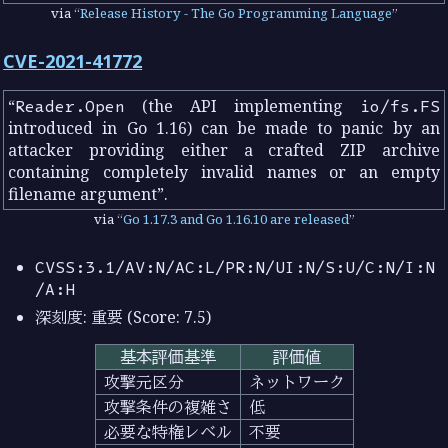
via
Release History - The Go Programming Language
CVE-2021-41772
Reader.Open
(the API implementing
io/fs.FS
introduced in Go 1.16) can be made to panic by an
attacker providing either a crafted ZIP archive
containing completely invalid names or an empty
filename argument
.
via
Go 1.17.3 and Go 1.16.10 are released
CVSS:3.1/AV:N/AC:L/PR:N/UI:N/S:U/C:N/I:N
/A:H
深刻度: 重要 (Score: 7.5)
基本評価基準
評価値
攻撃元区分
ネットワーク
攻撃条件の複雑さ
低
必要な特権レベル
不要