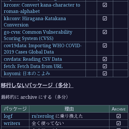
krconv: Convert kana-character to
roman-alphabet
kkconv: Hiragana-Katakana
Conversion
go-cvss: Common Vulnerability
Scoring System (CVSS)
cov19data: Importing WHO COVID-
2019 Cases Global Data
csvdata: Reading CSV Data
fetch: Fetch Data from URL
koyomi: 日本のこよみ
移行しないパッケージ（多分）
最終的に archive にする（多分）
パッケージ
理由
Archive
logf
rs/zerolog
に乗り換えた
writers
全く使ってない