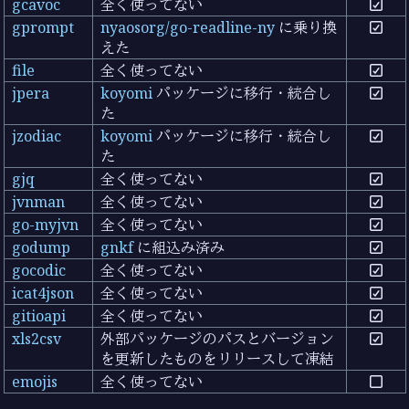
gcavoc
全く使ってない
gprompt
nyaosorg/go-readline-ny
に乗り換
えた
file
全く使ってない
jpera
koyomi
パッケージに移行・統合し
た
jzodiac
koyomi
パッケージに移行・統合し
た
gjq
全く使ってない
jvnman
全く使ってない
go-myjvn
全く使ってない
godump
gnkf
に組込み済み
gocodic
全く使ってない
icat4json
全く使ってない
gitioapi
全く使ってない
xls2csv
外部パッケージのパスとバージョン
を更新したものをリリースして凍結
emojis
全く使ってない