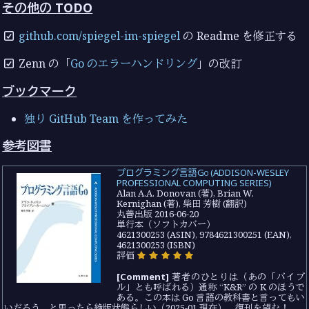
その他の TODO
github.com/spiegel-im-spiegel
の Readme を修正する
Zenn の「
Go のエラーハンドリング
」の改訂
ブックマーク
独り GitHub Team を作ってみた
参考図書
プログラミング言語Go (ADDISON-WESLEY
PROFESSIONAL COMPUTING SERIES)
Alan A.A. Donovan (著), Brian W.
Kernighan (著), 柴田 芳樹 (翻訳)
丸善出版 2016-06-20
単行本（ソフトカバー）
4621300253 (ASIN), 9784621300251 (EAN),
4621300253 (ISBN)
評価
[Comment]
著者のひとりは（あの「バイブ
ル」とも呼ばれる）通称 “K&R” の K のほうで
ある。この本は Go 言語の教科書と言ってもい
いだろう。と思ったら絶版状態らしい（2025-01 現在）。復刊を望む！