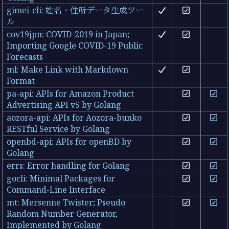
gimei-cli: 姓名・住所データ生成ツー
ル
cov19jpn: COVID-2019 in Japan;
Importing Google COVID-19 Public
Forecasts
ml: Make Link with Markdown
Format
pa-api: APIs for Amazon Product
Advertising API v5 by Golang
aozora-api: APIs for Aozora-bunko
RESTful Service by Golang
openbd-api: APIs for openBD by
Golang
errs: Error handling for Golang
gocli: Minimal Packages for
Command-Line Interface
mt: Mersenne Twister; Pseudo
Random Number Generator,
Implemented by Golang