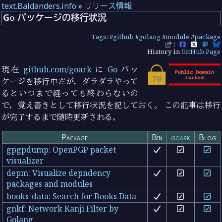
text.Baldanders.info
»
リリース情報
Go パッケージの移行状況
Tags
: #
github
#
golang
#
module
#
package
:
History in
GitHub Page
現在
github.com/goark
に
Go
パッ
ケージを移行中だが，ダラダラやって
るといつまで経っても終わらないの
で，覚え書きとして移行状況を記しておく。 この記事は移行
が完了するまで随時更新される。
Package
Bin
goark
Blog
gpgpdump: OpenPGP packet
visualizer
depm: Visualize depndency
packages and modules
books-data: Search for Books Data
gnkf: Network Kanji Filter by
Golang