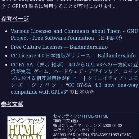
全て GPLv3 製品に利用することが可能になります。
参考ページ
Various Licenses and Comments about Them - GNU
Project - Free Software Foundation
（
日本語訳
）
Free Culture Licenses — Baldanders.info
CC License 4.0 日本語版がリリース — Baldanders.info
CC BY-SA （表示-継承） 4.0からGPL v3への一方向の互
換が実現–ゲーム、ハードウェア・デザインなど、コモン
ズにおける相互運用性が向上 | クリエイティブ・コモ
ンズ・ジャパン
: “
CC BY-SA 4.0 now one-way
compatible with GPLv3
” の日本語訳
参考文献
セマンティック HTML/XHTML
神崎 正英 (著)
毎日コミュニケーションズ 2009-05-28
単行本（ソフトカバー）
483993195X (ASIN), 9784839931957 (EAN),