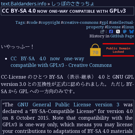
text.Baldanders.info
»
しっぽのさきっちょ
CC BY-SA 4.0 now one-way compatible with GPLv3
Tags
: #
code
#
copyright
#
creative-commons
#
gpl
#
intellectual-
property
#
license
#
linux
:
History in
GitHub Page
いやっっふー！
CC BY-SA 4.0 now one-way
compatible with GPLv3 - Creative Commons
CC-License のひとつ BY-SA （表示-継承） 4.0 と GNU GPL
version 3.0 との互換性が正式に認められました。 ただし BY-
SA から GPL への一方向のみです。
The
GNU General Public License version 3
was
declared a
BY-SA–Compatible License
for version 4.0
on 8 October 2015. Note that compatibility with the
GPLv3 is one-way only, which means you may license
your contributions to adaptations of BY-SA 4.0 materials