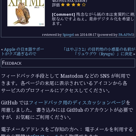
483993195X (ISBN)
評価
[Comment]
残念ながら紙の本は実質的に絶
版なんですよねぇ。是非デジタル化を希望し
ます。
reviewed by
Spiegel
on
2014-08-17
(powered by
PA-APIv5
)
«
Apple の日本語サポー
「はやぶさ2」の目的地の小惑星の名前が
トがクズ過ぎるので
「リュウグウ（Ryugu）」に決定
»
Feedback
フィードバック手段として Mastodon などの SNS が利用で
きます。各ページの末尾に表示されているアイコンから各
サービスのプロフィールにアクセスしてください。
GitHub では
フィードバック用のディスカッションページ
を
用意しました。 書き込みには GitHub のアカウントが必要で
すが，お気軽にご利用ください。
電子メールアドレスをご存知の方へ： 電子メールを利用する