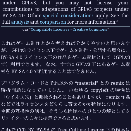
under GPLv3, but you may not license your
contributions to adaptations of GPLv3 projects under
BY-SA 4.0. Other
special considerations
apply. See the
full
analysis
and
comparison
for more information.
via
Compatible Licenses - Creative Commons
これはゲーム制作とかを考えれば分かりやすいと思います
が， GPLv3 ライセンス下でゲームを制作・公開する場合に，
BY-SA 4.0 ライセンス下の作品をゲーム素材として（GPLv3
で）利用できます。 なお，すでに GPLv3 下にあるゲーム素
材を BY-SA 4.0 で利用することはできません。
プログラム・コードとそれ以外の
material
との remix は
時折問題になっていました。 いわゆる copyleft の特性は
「ウイルス的」と揶揄されることもありますが， remix 作品
などではライセンスをどちらに寄せるかが問題になります。
今回の互換性の話は，そうした問題へのひとつの解としてク
リエイターの方々に提示できると思います。
これで CC0, BY, BY-SA の Free Culture License 下の作品は