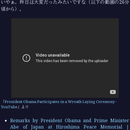
いやぁ，昨日は大変だったみたいですな（以下の動画の26分
頃から）。
President Obama Participates in a Wreath Laying Ceremony -
YouTube
より
Remarks by President Obama and Prime Minister
Abe of Japan at Hiroshima Peace Memorial |