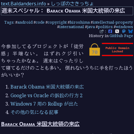
text.Baldanders.info
»
しっぽのさきっちょ
週末スペシャル： Barack Obama 米国大統領の来広
Tags
: #
android
#
code
#
copyright
#
hiroshima
#
intellectual-property
#
international
#
java
#
politics
#
windows
:
History in
GitHub Page
今参加してるプロジェクトが「徒労
感」半端ない。 はずれクジ引い
ちゃったかなぁ。 週末はぐったりし
て寝てるだけのことも多い。 倒れないうちに手を打ったほう
がいいか？
Barack Obama 米国大統領の来広
Google vs Oracle の訴訟の行方 2
Windows 7 用の Rollup が出た
その他の気になる記事
Barack Obama 米国大統領の来広