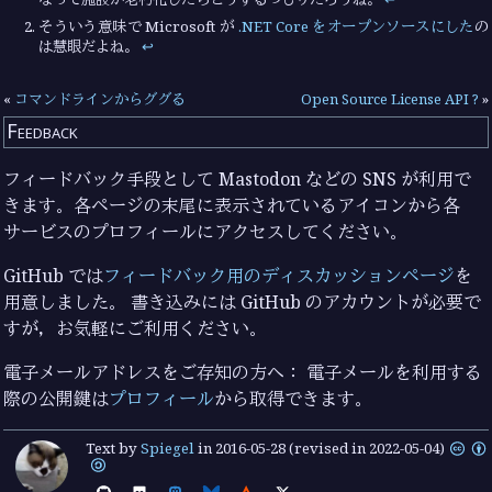
そういう意味で Microsoft が
.NET Core をオープンソースにした
の
は慧眼だよね。
↩︎
«
コマンドラインからググる
Open Source License API ?
»
Feedback
フィードバック手段として Mastodon などの SNS が利用で
きます。各ページの末尾に表示されているアイコンから各
サービスのプロフィールにアクセスしてください。
GitHub では
フィードバック用のディスカッションページ
を
用意しました。 書き込みには GitHub のアカウントが必要で
すが，お気軽にご利用ください。
電子メールアドレスをご存知の方へ： 電子メールを利用する
際の公開鍵は
プロフィール
から取得できます。
Text by
Spiegel
in
2016-05-28
(revised in 2022-05-04)