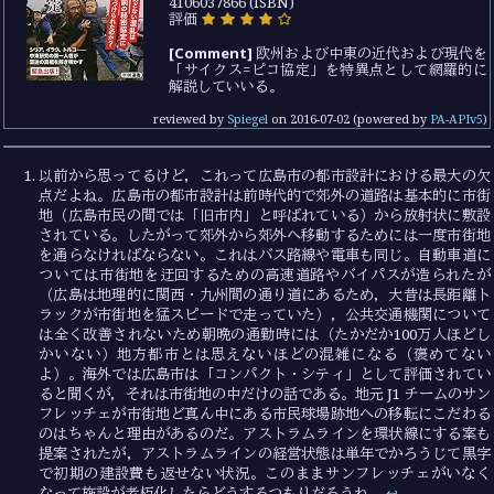
4106037866 (ISBN)
評価
[Comment]
欧州および中東の近代および現代を
「サイクス=ピコ協定」を特異点として網羅的に
解説していいる。
reviewed by
Spiegel
on
2016-07-02
(powered by
PA-APIv5
)
以前から思ってるけど，これって広島市の都市設計における最大の欠
点だよね。広島市の都市設計は前時代的で郊外の道路は基本的に市街
地（広島市民の間では「旧市内」と呼ばれている）から放射状に敷設
されている。したがって郊外から郊外へ移動するためには一度市街地
を通らなければならない。これはバス路線や電車も同じ。自動車道に
ついては市街地を迂回するための高速道路やバイパスが造られたが
（広島は地理的に関西・九州間の通り道にあるため，大昔は長距離ト
ラックが市街地を猛スピードで走っていた），公共交通機関について
は全く改善されないため朝晩の通勤時には（たかだか100万人ほどし
かいない）地方都市とは思えないほどの混雑になる（褒めてない
よ）。海外では広島市は「コンパクト・シティ」として評価されてい
ると聞くが，それは市街地の中だけの話である。地元 J1 チームのサン
フレッチェが市街地ど真ん中にある市民球場跡地への移転にこだわる
のはちゃんと理由があるのだ。アストラムラインを環状線にする案も
提案されたが，アストラムラインの経営状態は単年でかろうじて黒字
で初期の建設費も返せない状況。このままサンフレッチェがいなく
なって施設が老朽化したらどうするつもりだろうね。
↩︎