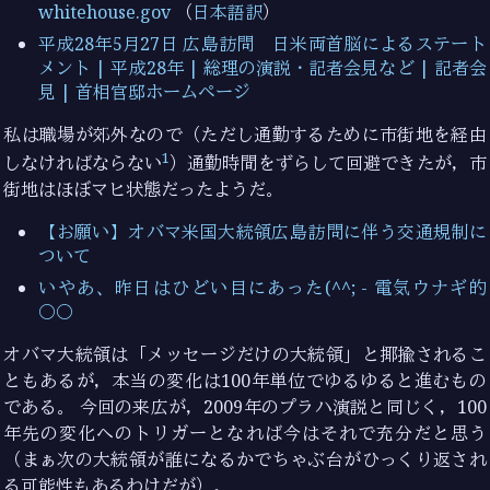
whitehouse.gov
（
日本語訳
）
平成28年5月27日 広島訪問 日米両首脳によるステート
メント | 平成28年 | 総理の演説・記者会見など | 記者会
見 | 首相官邸ホームページ
私は職場が郊外なので（ただし通勤するために市街地を経由
1
しなければならない
）通勤時間をずらして回避できたが，市
街地はほぼマヒ状態だったようだ。
【お願い】オバマ米国大統領広島訪問に伴う交通規制に
ついて
いやあ、昨日はひどい目にあった(^^; - 電気ウナギ的
○○
オバマ大統領は「メッセージだけの大統領」と揶揄されるこ
ともあるが，本当の変化は100年単位でゆるゆると進むもの
である。 今回の来広が，2009年のプラハ演説と同じく，100
年先の変化へのトリガーとなれば今はそれで充分だと思う
（まぁ次の大統領が誰になるかでちゃぶ台がひっくり返され
る可能性もあるわけだが）。