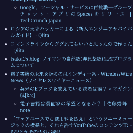
Google、ソーシャル・サービスに再挑戦―グループ
チャット・アプリのSpacesをリリース |
TechCrunch Japan
ロシアの天才ハッカーによる【新人エンジニアサバイバ
ルガイド】 - Qiita
コマンドラインからググれてもいいと思ったので作った
- Qiita
tsaka1’s blog: ノイマンの自然数(非負整数)生成プログラ
ムについて
電子書籍の未来を握るのはインディー系 - WirelessWire
News（ワイヤレスワイヤーニュース）
英米のEブックを支えている読者は誰？ « マガジン
航[kɔː]
電子書籍は漫画家の希望となるか？｜佐藤秀峰｜
note
「フェアユースでも使用料を払え」というソニーミュー
ジックの横暴と、それを許すYouTubeのコンテンツID –
P2Pとかその辺のお話R