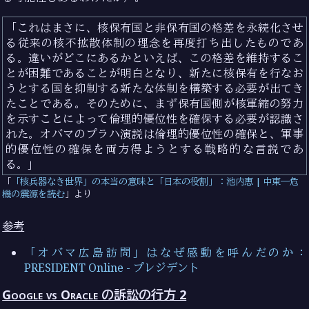
これはまさに、核保有国と非保有国の格差を永続化させ
る従来の核不拡散体制の理念を再度打ち出したものであ
る。違いがどこにあるかといえば、この格差を維持するこ
とが困難であることが明白となり、新たに核保有を行なお
うとする国を抑制する新たな体制を構築する必要が出てき
たことである。そのために、まず保有国側が核軍縮の努力
を示すことによって倫理的優位性を確保する必要が認識さ
れた。オバマのプラハ演説は倫理的優位性の確保と、軍事
的優位性の確保を両方得ようとする戦略的な言説であ
る。
「核兵器なき世界」の本当の意味と「日本の役割」：池内恵 | 中東―危
機の震源を読む
より
参考
「オバマ広島訪問」はなぜ感動を呼んだのか：
PRESIDENT Online - プレジデント
Google vs Oracle の訴訟の行方 2