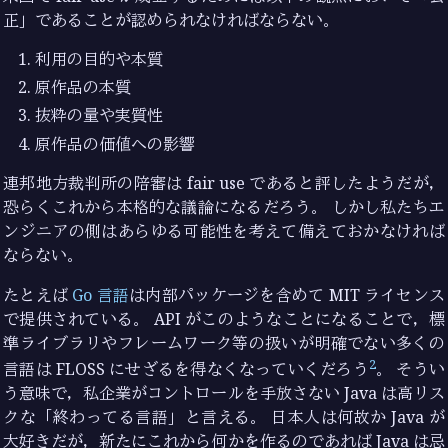
正」であることが認められなければならない。
利用の目的や本質
原作品の本質
抜粋の量や実質性
原作品の価値への影響
連邦地方裁判所の陪審は fair use であると評したようだが，
恐らくこれから本格的な議論になるだろう。 しかし私たちエ
ンジニアの側はあらゆる可能性を考えて備えておかなければ
ならない。
たとえば
Go 言語
は内部パッケージを含めて MIT ライセンス
で提供されている。 API がこのようなことになることで，標
準ライブラリやフレームワーク等の扱いが明確でない多くの
2
言語は FLOSS にせざるを得なくなっていくだろう
。 そうい
う意味で，私企業がコントロールを手放さない Java は高リス
クな「終わってる言語」と言える。 日本人は何故か Java が
大好きだが，新たにこれから何かを作るのであれば Java は忌