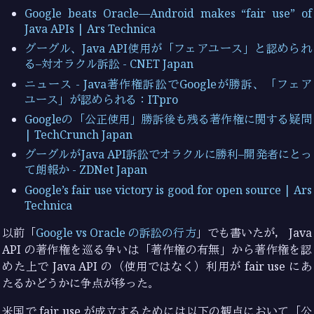
Google beats Oracle—Android makes “fair use” of
Java APIs | Ars Technica
グーグル、Java API使用が「フェアユース」と認められ
る–対オラクル訴訟 - CNET Japan
ニュース - Java著作権訴訟でGoogleが勝訴、「フェア
ユース」が認められる：ITpro
Googleの「公正使用」勝訴後も残る著作権に関する疑問
| TechCrunch Japan
グーグルがJava API訴訟でオラクルに勝利–開発者にとっ
て朗報か - ZDNet Japan
Google’s fair use victory is good for open source | Ars
Technica
以前「
Google vs Oracle の訴訟の行方
」でも書いたが， Java
API の著作権を巡る争いは「著作権の有無」から著作権を認
めた上で Java API の（使用ではなく）利用が fair use にあ
たるかどうかに争点が移った。
米国で fair use が成立するためには以下の観点において「公