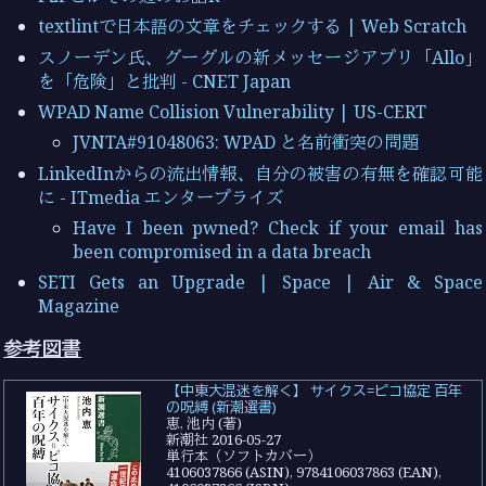
textlintで日本語の文章をチェックする | Web Scratch
スノーデン氏、グーグルの新メッセージアプリ「Allo」
を「危険」と批判 - CNET Japan
WPAD Name Collision Vulnerability | US-CERT
JVNTA#91048063: WPAD と名前衝突の問題
LinkedInからの流出情報、自分の被害の有無を確認可能
に - ITmedia エンタープライズ
Have I been pwned? Check if your email has
been compromised in a data breach
SETI Gets an Upgrade | Space | Air & Space
Magazine
参考図書
【中東大混迷を解く】 サイクス=ピコ協定 百年
の呪縛 (新潮選書)
恵, 池内 (著)
新潮社 2016-05-27
単行本（ソフトカバー）
4106037866 (ASIN), 9784106037863 (EAN),