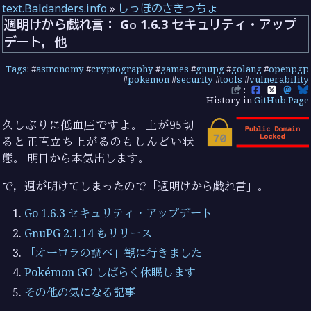
text.Baldanders.info
»
しっぽのさきっちょ
週明けから戯れ言： Go 1.6.3 セキュリティ・アップ
デート，他
Tags
: #
astronomy
#
cryptography
#
games
#
gnupg
#
golang
#
openpgp
#
pokemon
#
security
#
tools
#
vulnerability
:
History in
GitHub Page
久しぶりに低血圧ですよ。 上が95切
ると正直立ち上がるのもしんどい状
態。 明日から本気出します。
で，週が明けてしまったので「週明けから戯れ言」。
Go 1.6.3 セキュリティ・アップデート
GnuPG 2.1.14 もリリース
「オーロラの調べ」観に行きました
Pokémon GO しばらく休眠します
その他の気になる記事