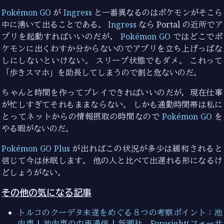
Pokémon GO
が
Ingress
と一番異なるのはポケモンがそこら
中に湧いて出ることである。
Ingress
なら Portal の近所でア
プリを起動すればいいのだが，
Pokémon GO
ではどこでポ
ケモンに出くわすか分からないのでアプリを立ち上げっぱな
しにしないといけない。 スリープ状態でもダメ。 これって
「歩きスマホ」を助長してしまうので割と危ないのだ。
ちゃんと時間を作ってプレイできればいいのだが，現在仕事
が忙しすぎてそれもままならない。 しかも通勤時間帯は私に
とってネットからの情報摂取の時間なので
Pokémon GO
を
やる暇がないのだ。
Pokémon GO Plus
が出ればこの状況が多少は緩和されると
信じて今は休眠します。 他の人と比べて出遅れる形になるけ
どしょうがない。
その他の気になる記事
トルコのクーデタ未遂をめぐる８つの考察ポイント：池
内恵 | 池内恵の中東通信 | 新潮社 Foresight(フォーサ