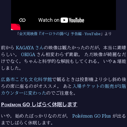
全天周映像『オーロラの調べ』予告編 - YouTube
より
前から
KAGAYA さん
の映像は観たかったのだが，本当に素晴
らしい。
ORIGA
さん相変わらず素敵。 ただ映像が綺麗なだ
けでなく，ちゃんと科学的な解説もしてくれる。 いやぁ堪能
しました。
広島市こども文化科学館
で観るときは投影機より少し斜め後
ろの席に座るのがオススメ。 あと
入場チケットの販売が1階
カウンターに変わった
のでご注意を。
Pokémon GO しばらく休眠します
いや，始めたばっかりなのだが，
Pokémon GO Plus
が出る
までしばらく休眠します。