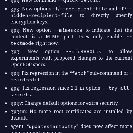
gpg: New command
--quick-revuid
.
gpg: New options
-f
/
--recipient-file
and
-F
/
--
hidden-recipient-file
to directly specify
encryption keys.
gpg: New option
--mimemode
to indicate that the
content is a MIME part. Does only enable
--
textmode
right now.
gpg: New option
--rfc4880bis
to allow
experiments with proposed changes to the current
OpenPGP specs.
gpg: Fix regression in the “
fetch
” sub-command of
-
-card-edit
.
gpg: Fix regression since 2.1 in option
--try-all-
secrets
.
gpgv: Change default options for extra security.
gpgsm: No more root certificates are installed by
default.
agent: “
updatestartuptty
” does now affect more
environment variables.