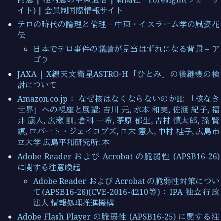
イト) | 会員制国際情報サイト
テロの時代の論理と倫理 – 中東・イスラーム学の風姿花
伝
日本でテロ事件の議論が見当はずれになる背景 – ア
ゴラ
JAXA | X線天文衛星ASTRO-H「ひとみ」の後継機の検
討について
Amazon.co.jp： なぜ核はなくならないのかII: 「核なき
世界」への視座と展望: 吉川 元, 水本 和実, 佐渡 紀子, 福
井 康人, 広瀬 訓, 倉科 一希, 茅原 郁生, 吉村 慎太郎, 孫 賢
鎮, ロバート・ジェイコブズ, 国末 憲人, 中村 桂子, 広島市
立大学 広島平和研究所: 本
Adobe Reader および Acrobat の脆弱性 (APSB16-26)
に関する注意喚起
Adobe Reader および Acrobat の脆弱性対策につい
て(APSB16-26)(CVE-2016-4210等)：IPA 独立行政
法人 情報処理推進機構
Adobe Flash Player の脆弱性 (APSB16-25) に関する注