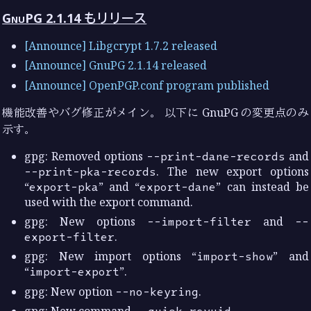
GnuPG 2.1.14 もリリース
[Announce] Libgcrypt 1.7.2 released
[Announce] GnuPG 2.1.14 released
[Announce] OpenPGP.conf program published
機能改善やバグ修正がメイン。 以下に GnuPG の変更点のみ
示す。
gpg: Removed options
--print-dane-records
and
--print-pka-records
. The new export options
“
export-pka
” and “
export-dane
” can instead be
used with the export command.
gpg: New options
--import-filter
and
--
export-filter
.
gpg: New import options “
import-show
” and
“
import-export
”.
gpg: New option
--no-keyring
.