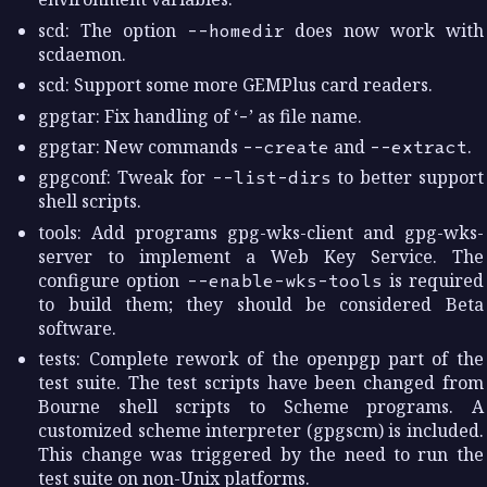
scd: The option
--homedir
does now work with
scdaemon.
scd: Support some more GEMPlus card readers.
gpgtar: Fix handling of ‘
-
’ as file name.
gpgtar: New commands
--create
and
--extract
.
gpgconf: Tweak for
--list-dirs
to better support
shell scripts.
tools: Add programs gpg-wks-client and gpg-wks-
server to implement a Web Key Service. The
configure option
--enable-wks-tools
is required
to build them; they should be considered Beta
software.
tests: Complete rework of the openpgp part of the
test suite. The test scripts have been changed from
Bourne shell scripts to Scheme programs. A
customized scheme interpreter (gpgscm) is included.
This change was triggered by the need to run the
test suite on non-Unix platforms.