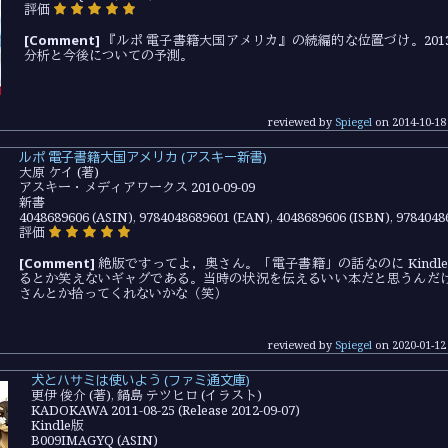
評価
[Comment]
『ルポ 電子書籍大国アメリカ』の続編的な位置づけ。201
分析と今後についての予測。
reviewed by
Spiegel
on
2014-10-18
ルポ 電子書籍大国アメリカ (アスキー新書)
大原 ケイ (著)
アスキー・メディアワークス 2010-09-09
新書
4048689606 (ASIN), 9784048689601 (EAN), 4048689606 (ISBN), 9784048
評価
[Comment]
絶版ですってよ，奥さん。「電子書籍」の話なのに Kindl
るとか笑えないギャグである。当時の状況を伝えるいい本だと思うんだ
さんとか拾ってくれないかな（笑）
reviewed by
Spiegel
on
2020-01-12
犬とハサミは使いよう (ファミ通文庫)
更伊 俊介 (著), 鍋島 テツヒロ (イラスト)
KADOKAWA 2011-08-25 (Release 2012-09-07)
Kindle版
B009IMAGYQ (ASIN)