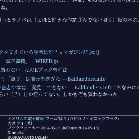
から売れないってのはいいわけ。 結局，売る気がないから売れ
もね。
漫画とラノベは（よほど好きな作家さんでない限り）紙の本な
を支えている読者は誰？ « マガジン航[kɔː]
電子書籍」｜WIRED.jp
買わない - 私のEブック管理法
「熱さ」は喉元を過ぎた — Baldanders.info
店で本は「発見」できない — Baldanders.info
: ちなみに
くらい（？）しか行ってない。しかも何も買わなかった
アメリカの電子書籍“ブーム”は今 (カドカワ・ミニッツブック)
大原 ケイ (著)
ブックウォーカー 2014-05-15 (Release 2014-05-15)
Kindle版
B00KAOQXTS (ASIN)