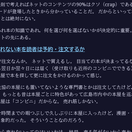
則で考えればネットのコンテンツの90%はクソ（crap）である
ワードが登場したときから分かっていることだ。 だからといっ
ことは絶対にない。
あれ本の知識であれ，何を選び何を選ばないかが決定的に重要。
ットの先にある。
れない本を読者は予約・注文するか
注文なんか。 ネットで買えるし。 目当ての本が決まってるなら 
も翌日か翌々日には届く（受け取りも近所のコンビニでできる
本屋で本を探して更に注文をかけるのかって感じ。
生協の本屋にも置いてないような専門書とかは注文してたけど
。 もっとも昔は本屋ごとに特色があって広島市内中の本屋を巡
屋は「コンビニ」だからな。 売れ筋しかない。
せ時間までの暇つぶしで久しぶりに本屋に入ったけど，漫画・
象的だった。 そういうことなのだろう。