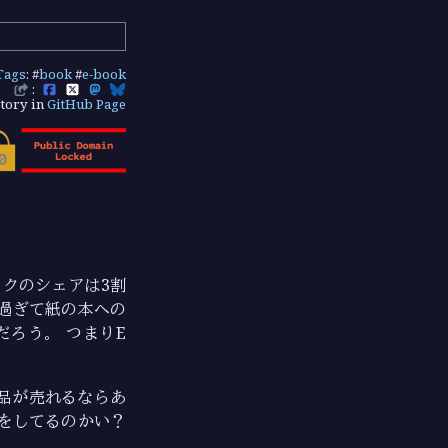
Tags
: #
book
#
e-book
:
tory in
GitHub Page
クのシェアは3割
が過ぎて紙の本への
ろう。 つまりE
品が売れるならあ
をしてるのかい？