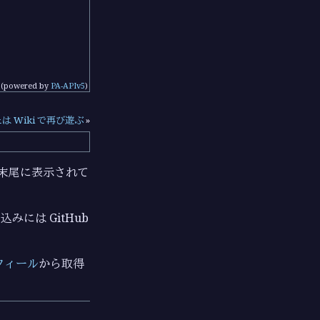
(powered by
PA-APIv5
)
または Wiki で再び遊ぶ
»
ジの末尾に表示されて
みには GitHub
フィール
から取得