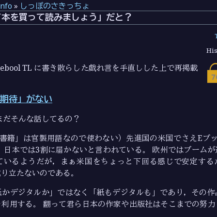
info
»
しっぽのさきっちょ
て本を買って読みましょう」だと？
His
cebool TL に書き散らした戯れ言を手直しした上で再掲載
期待」がない
まだそんな話してるの？
子書籍」は官製用語なので使わない）先進国の米国でさえEブッ
 日本では3割に届かないと言われている。 欧州ではブーム
ているようだが，まぁ米国をちょっと下回る感じで安定するだ
成り立たないのである。
紙かデジタルか」ではなく「紙もデジタルも」であり，その作
を利用する。 翻って君ら日本の作家や出版社はそこまでの努力
よ。