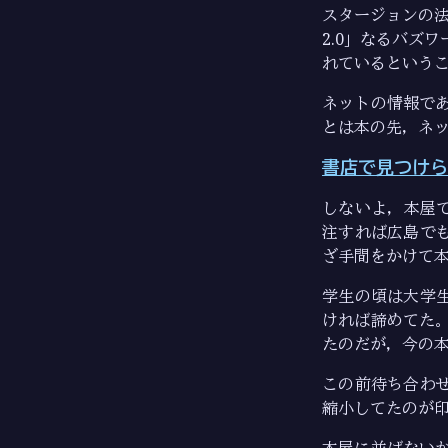
スタージョンの法
2.0」なるバズ
れているという
ネットの情報で
とは本の先，ネ
書店で見つけら
しないよ，本屋で
注すれば広島で
ざ手間をかけて
学生の頃は大学
ければ諦めてた
たのだが，今の本
この前待ち合わ
縮小してたのが印