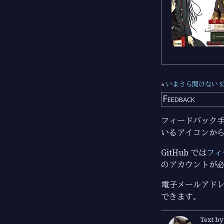
«
いまさら聞けない Sl
Feedback
フィードバック手段
いるアイコンか
GitHub では
フィ
のアカウントが
電子メールアドレ
できます。
Text b