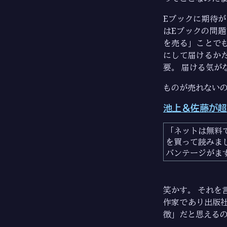
Eブックに期待
はEブックの問題
を売る」ことで
にして届けるか
要。 届ける気が
ものが売れない
池上＆佐藤が超
ネットは無料
を買って読みま
バンテージがま
笑かす。 それを
作家であり出版
徴」だと思える