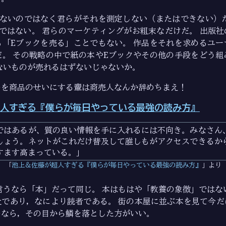
がないのではなく君らがそれを測定しない（またはできない）だ
ではない。 君らのマーケティングがお粗末なだけだ。 出版
も「Eブックを売る」ことでもない。 作品をそれを求めるユー
だ。 その戦略の中で紙の本やEブックやその他の手段をどう組
ないものが売れるはずないじゃないか。
のを商品のせいにする輩は商売人なんか辞めちまえ！
人すぎる『僕らが毎日やっている最強の読み方』
ではあるが、質の良い情報を手に入れるには不向き。みなさん
しょう。ネットがこれだけ普及して誰しもがアクセスできるか
すます高まっている。
池上＆佐藤が超人すぎる『僕らが毎日やっている最強の読み方』
より
言うなら「本」だって同じ。 本はもはや「教養の象徴」ではな
社であり，なにより読者である。 街の本屋に並ぶ本を見て今だ
のなら，その目から鱗を落とした方がいい。