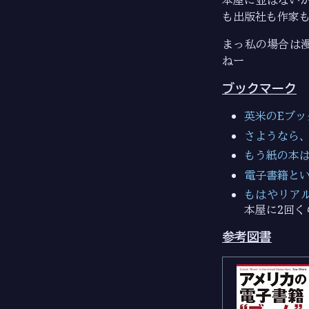
本屋に並ばない
も出版社も作家
まっ私の場合は
ねー
ブックマーク
英米のEブック
さようなら、「
もう紙の本は
電子書籍という
もはやリアル書
本屋に2回
参考図書