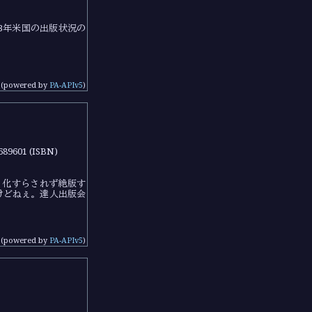
3年米国の出版状況の
(powered by
PA-APIv5
)
689601 (ISBN)
e 化すらされず絶版す
けどねぇ。達人出版会
(powered by
PA-APIv5
)