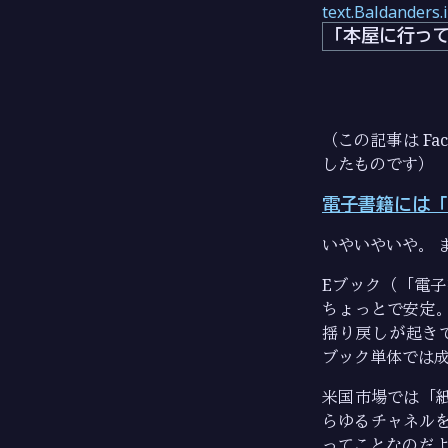
text.Baldanders.
「本屋に行っ
（この記事は Fa
したものです）
電子書籍には「
いやいやいや。 
Eブック（「電
ちょっとで安定。
揺り戻しが起き
ブック単体では
米国市場では「
らゆるチャネル
ってことなのだ