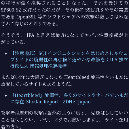
の移行が強く推奨されることになった。 それを受けての
SP800-52 改訂だったのだが，その後の SSL/TLS やその実装
である OpenSSL 等のソフトウェアへの攻撃の激しさはみな
さんご存じのとおりである。
そうそう。 IPA と言えば最近になってヤバい注意喚起が上
がっている。
【注意喚起】SQLインジェクションをはじめとしたウェ
ブサイトの脆弱性の再点検と速やかな改修を：IPA 独立
行政法人 情報処理推進機構
また2014年に大騒ぎになった Heartbleed 脆弱性をいまだに
放置しているサイトもあるようだ。
「Heartbleed」脆弱性、多くのサイトやサーバでいまだ
に存在–Shodan Report - ZDNet Japan
攻撃者は既知の攻撃は当然のように試す。 先延ばししていい
ことは何もない。 いや，マジでお願いしますよ，サイト運用
者の方々。