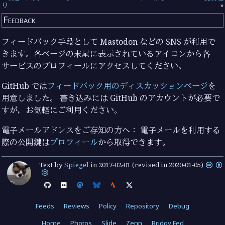
り
»
Feedback
フィードバック手段として Mastodon などの SNS が利用で
きます。各ページの末尾に表示されているアイコンから各
サービスのプロフィールにアクセスしてください。
GitHub では
フィードバック用のディスカッションページ
を
用意しました。 書き込みには GitHub のアカウントが必要で
すが，お気軽にご利用ください。
電子メールアドレスをご存知の方へ： 電子メールを利用する
際の公開鍵は
プロフィール
から取得できます。
Text by
Spiegel
in
2017-02-01
(revised in 2020-01-05)
Feeds
Reviews
Policy
Repository
Debug
Home
Photos
Slide
Zenn
Bridgy Fed