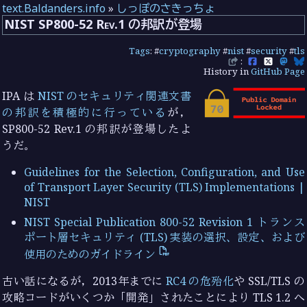
text.Baldanders.info
»
しっぽのさきっちょ
NIST SP800-52 Rev.1 の邦訳が登場
Tags
: #
cryptography
#
nist
#
security
#
tls
:
History in
GitHub Page
IPA は
NIST のセキュリティ関連文書
の邦訳を積極的に行っている
が，
SP800-52 Rev.1 の邦訳が登場したよ
うだ。
Guidelines for the Selection, Configuration, and Use
of Transport Layer Security (TLS) Implementations |
NIST
NIST Special Publication 800-52 Revision 1 トランス
ポート層セキュリティ (TLS) 実装の選択、設定、および
使用のためのガイドライン
古い話になるが，2013年までに
RC4 の危殆化
や SSL/TLS の
攻略コードがいくつか「開発」されたことにより TLS 1.2 へ