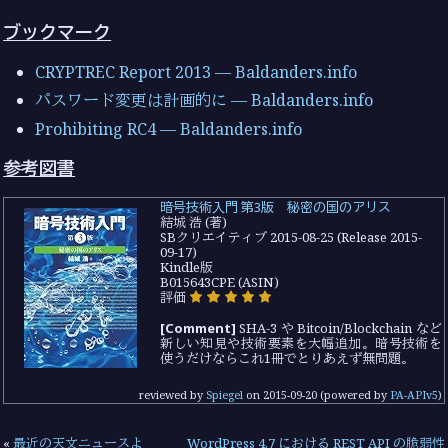
ブックマーク
CRYPTREC Report 2013 — Baldanders.info
パスワード変更は計画的に — Baldanders.info
Prohibiting RC4 — Baldanders.info
参考図書
暗号技術入門 第3版 秘密の国のアリス
結城 浩 (著)
SBクリエイティブ 2015-08-25 (Release 2015-
09-17)
Kindle版
B015643CPE (ASIN)
評価
[Comment]
SHA-3 や Bitcoin/Blockchain など
新しい知見や技術要素を大幅追加。暗号技術を
使うだけならこれ1冊でとりあえず無問題。
reviewed by
Spiegel
on
2015-09-20
(powered by
PA-APIv5
)
«
最近の天文ニュースよ
WordPress 4.7 における REST API の脆弱性