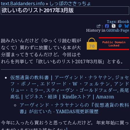
text.Baldanders.info
»
しっぽのさきっちょ
欲しいものリスト2017年3月版
Tags
: #
book
:
History in
GitHub Page
読みたいんだけど（ゆっくり読む暇が
なくて）買わずに放置している本が大
分溜まってきてるんだけど，今回はそ
れらを列挙して「欲しいものリスト2017年3月版」とする。
仮想通貨の教科書 | アーヴィンド・ナラヤナン, ジョセ
フ・ボノー, エドワード・W・フェルテン, アンド
リュー・ミラー, スティーヴン・ゴールドフェダー, 長尾
高弘 | ビジネス・経済 | Kindleストア | Amazon
アーヴィンド・ナラヤナンらの『仮想通貨の教科
書』が出ていた - YAMDAS現更新履歴
今年に入ったら買おうと思ってたんだけど，年末年始に買っ
1