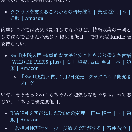
た本がいまだに読み終わらない
。
クラウドを支えるこれからの暗号技術 | 光成 滋生 |本 |
通販 | Amazon
内容についてはあまり期待してないけど，情報収集の一環と
して読んでおきたい感じ？ 優先度低目。 できれば Kindle 版
を待ちたい。
Swift実践入門 ── 直感的な文法と安全性を兼ね備えた言語
(WEB+DB PRESS plus) | 石川 洋資, 西山 勇世 |本 | 通
販 | Amazon
『Swift実践入門』2月7日発売 - クックパッド開発者
ブログ
いや，そろそろ Swift もちゃんと勉強しなきゃなぁ，って感
じで。 こちらも優先度低目。
RSA暗号を可能にしたEulerの定理 | 田中 隆幸 |本 | 通
販 | Amazon
一般相対性理論を一歩一歩数式で理解する | 石井 俊全 |