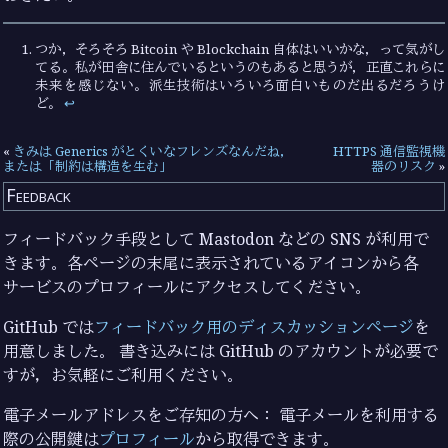
つか，そろそろ Bitcoin や Blockchain 自体はいいかな，って気がし
てる。私が田舎に住んでいるというのもあると思うが，正直これらに
未来を感じない。派生技術はいろいろ面白いものだ出るだろうけ
ど。
↩︎
«
きみは Generics がとくいなフレンズなんだね，
HTTPS 通信監視機
または「制約は構造を生む」
器のリスク
»
Feedback
フィードバック手段として Mastodon などの SNS が利用で
きます。各ページの末尾に表示されているアイコンから各
サービスのプロフィールにアクセスしてください。
GitHub では
フィードバック用のディスカッションページ
を
用意しました。 書き込みには GitHub のアカウントが必要で
すが，お気軽にご利用ください。
電子メールアドレスをご存知の方へ： 電子メールを利用する
際の公開鍵は
プロフィール
から取得できます。