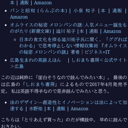
本 | 通販 | Amazon
パンと昭和 (らんぷの本) | 小泉 和子 |本 | 通販 |
Amazon
オムライスの秘密 メロンパンの謎: 人気メニュー誕生も
のがたり (新潮文庫) | 澁川 祐子 |本 | 通販 | Amazon
日本の食文化を探る澁川祐子氏に聞く、「ググれば
わかる」で思考停止しない情報収集術 『オムライス
の秘密 メロンパンの謎』著者｜ビジネス+IT
広島生まれの英語えほん | しおまち書房＜公式サイト
＞広島
この辺は純粋に「面白そうなので読んでみたい本」。 最後の
は広島の「
しおまち書房
」によるもので2017年4月発売予
定。 私は英語不得手なので是非読んでみたいと思う。
法のデザイン—創造性とイノベーションは法によって加
速する | 水野祐 |本 | 通販 | Amazon
こちらは「とりあえず買った」のだが積読中。 早めに読んで
おきたい。