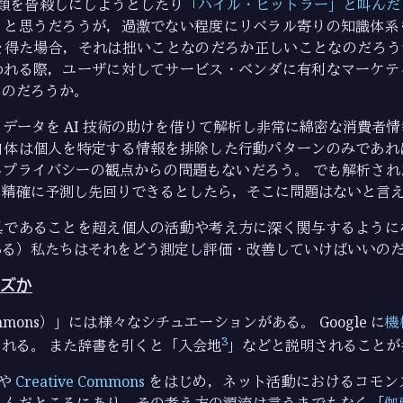
が人類を皆殺しにしようとしたり
「ハイル・ヒットラー」と叫んだ
」と思うだろうが，過激でない程度にリベラル寄りの知識体系
得た場合，それは拙いことなのだろか正しいことなのだろうか。
われる際，ユーザに対してサービス・ベンダに有利なマーケテ
るのだろうか。
データを AI 技術の助けを借りて解析し非常に綿密な消費者
自体は個人を特定する情報を排除した行動パターンのみであれ
しプライバシーの観点からの問題もないだろう。 でも解析され
を精確に予測し先回りできるとしたら，そこに問題はないと言
具であることを超え個人の活動や考え方に深く関与するように
ある）私たちはそれをどう測定し評価・改善していけばいいの
ズか
mons）」には様々なシチュエーションがある。 Google に
機
3
れる。 また辞書を引くと「入会地
」などと説明されることが
 や
Creative Commons
をはじめ，ネット活動におけるコモン
込んだところにあり，その考え方の源流は言うまでもなく「
伽