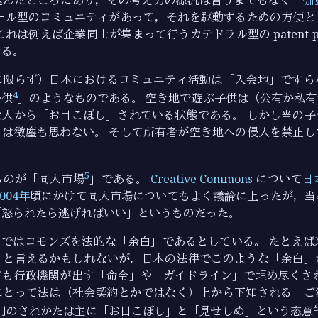
ザール型のコミュニティがあって，それを駆動するための方便と
れは例えば企業同士が集まって行うカテドラル型の patent p
なる。
に限らず）日本におけるコミュニティ活動は「入会地」ですら
4
子供
」のようなものである。 空き地で遊ぶ子供は（公有か私
大人から「お目こぼし」されている状態である。 しかし当の子
とは微塵も思わない。 そして所有者が空き地への侵入を禁止し
5
ものが「同人市場
」である。
Creative Commons
について
日
004年
頃にかけて同人市場についてもよく議論に上ったが，当
「怒られたら逃げればいい」というものだった。
ではコモンズを法的な「余白」であるとしている。 たとえば米国の 
」と言えるかもしれないが，日本の法律でこのような「余白」
ても行政機関が出す「命令」や「ガイドライン」で埋め尽くされ
にとって法は（社会契約とかではなく）上から下知される「ご
用のされかたは主に「お目こぼし」と「見せしめ」という恣意