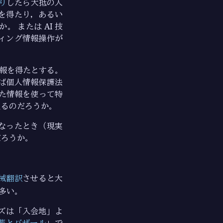
り
したら大抵の人
を得たり，あるい
 または AI 技
ィング情報操作が
情報を得たとする。
ば個人情報保護法
た情報を使って特
えるのだろうか。
なったとき（現実
だろうか。
械翻訳
させると大
多い。
ズは「入会地」よ
藍とバザール
」で