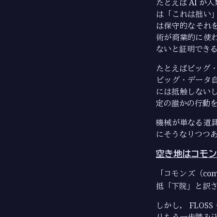
たとえば AI 
は「これは拙い
は保守的なそれを
術が商業的に使
ないと証明でき
たとえばビッグ・
ビッグ・データ
には抵触しない
定の誰かの行動
機械が単なる道
にそうなりつつ
空き地はコモン
「コモンズ（com
抵「下院」と訳さ
しかし， FLOSS
りもう一歩踏み