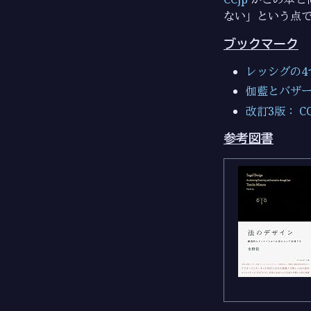
ない」という点
ブックマーク
レッシグの4
伽藍とバザール（T
改訂3版： CC
参考図書