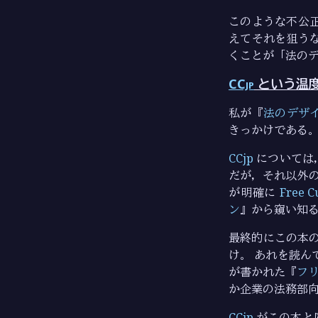
このような不公
えてそれを狙う
くことが「法の
CCjp
という温
私が『
法のデザ
きっかけである
CCjp
については，
だが，それ以外
が明確に
Free C
ン
』から窺い知
最終的にこの本
け。 あれを読ん
が書かれた『
フ
か企業の法務部
CCjp
がこの本と