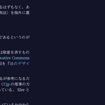
るはずもなく，あ
拠法）を海外に置
であるというのが
ては敬意を表すもの
eative Commons
因を『
法のデザイ
るが参考になるだ
じ
CCjp
の理事の方
いる。 SIer と
いているか分から