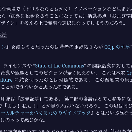
正な環境で（トロルならともかく）イノベーションなど生まれ
なら（海外に税金を払うことになっても）活動拠点（および準
デザイン」を考える上で賢明な選択になってしまうのだろう。
度差
イン
』を読もうと思ったのは著者の水野祐さんが
CCjp の理事
。
ライセンスや “
State of the Commons
" の翻訳活動に対し
の活動や組織としてのビジョンが全く見えない。 これは本家
Cr
ulture
に舵を切ったのとは対照的である。 この温度差の原
ることができないかと思ったのである。
の印象は「広告記事」である。 第二部の各論はとても参考にな
で「よし！ 私も！」とか思う人はいないだろう。 この辺は同
リーカルチャーをつくるためのガイドブック
』とはだいぶ異なって
向けの本って感じかな。
同じ方向を向いているかどうかは分からないのだが「何処を向