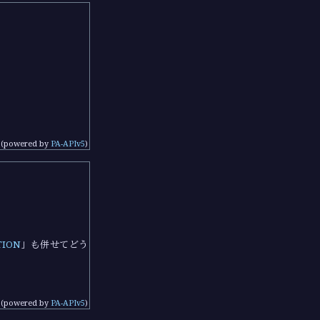
(powered by
PA-APIv5
)
TION
」も併せてどう
(powered by
PA-APIv5
)