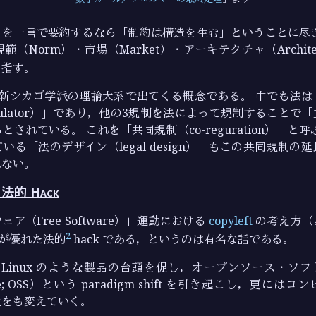
』を一言で要約するなら「制約は構造を生む」ということに尽き
範（Norm）・市場（Market）・アーキテクチャ（Archite
を指す。
は新シカゴ学派の理論大系で出てくる概念である。 中でも法は
egulator）」であり，他の3規制を法によって規制することで
されている。 これを「共同規制（co-reguration）」と
いる「法のデザイン（legal design）」もこの共同規制の
れない。
う法的 Hack
ア（Free Software）」運動における
copyleft
の考え方（
2
が優れた法的
hack である，というのは有名な話である。
 Linux のような製品の台頭を促し，オープンソース・ソフト
tware; OSS）という paradigm shift を引き起こし，更に
造をも変えていく。