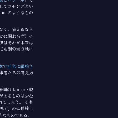
してコモンズとい
ool のようなもの
なく，喩えるなら
有かに関わらず）そ
供はそれが本来は
ても別の空き地に
本で活発に議論さ
事者たちの考え方
fair use 規
があるものは少な
てしまう。 そも
法度」の延長線上
的なものである。