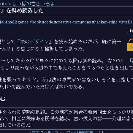
info
»
しっぽのさきっちょ
ン』を斜め読みした
cial-intelligence
#
book
#
code
#
creative-commons
#
hacker-ethic
#
intell
His
題として『
法のデザイン
』を読み始めたのだが，既に第一
ーん？」な感じになり挫折してしまった。
メモしてたんだけど早々に諦めて以降は斜め読み。 なので，『
いうより読みながら頭の中で考えたことをつらつらと吐き出し
線を張っておくと，私は法の専門家ではないしそれを目指し
り引いて読んでいただければ幸いである。
む
与えられる暗黙の制約。この制約が集合の要素同士をしっかり
ない、相互に秩序ある関係を結ぶ。言い換えれば――公理によ
出しているのだ
数学ガール／フェルマーの最終定理
より