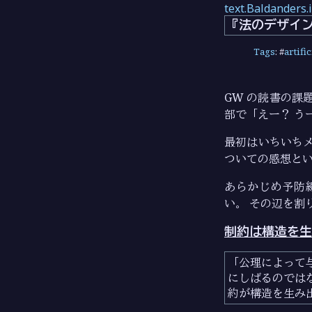
text.Baldanders.
『法のデザイ
Tags
: #
artifi
GW の読書の課
部で「えー？ う
最初はいちいち
ついての感想と
あらかじめ予防
い。 その辺を割
制約は構造を生
公理によって
にしばるのでは
約が構造を生み