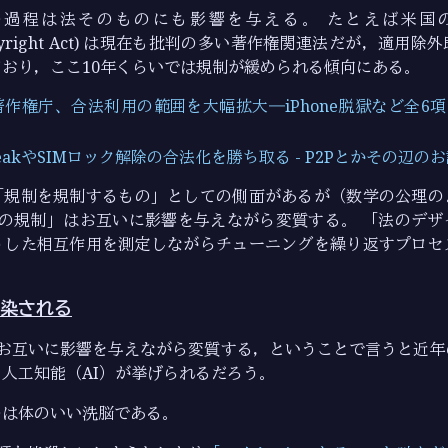
程は法そのものにも影響を与える。 たとえば米国の DMCA
 Copyright Act) は現在も批判の多い著作権関連法だが，適
おり，ここ10年くらいでは規制が緩められる傾向にある。
権庁、合法利用の範囲を大幅拡大―iPhone脱獄など全6項目 | 
lbreakやSIMロック解除の合法化を勝ち取る - P2Pとかその辺の
「規制を規制するもの」としての側面があるが（数学の公理の
つの規制」はお互いに影響を与えながら変質する。 「法のデザ
うした相互作用を測定しながらチューニングを繰り返すプロセ
染される
はお互いに影響を与えながら変質する，ということで言うと近年
人工知能（AI）が挙げられるだろう。
のは体のいい洗脳である。