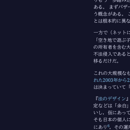
ある。 まずバ
う概念がある。 こ
とは根本的に異
一方で（ネット
「空き地で遊ぶ
の所有者を含む
不法侵入である
移るだけだ。
これの大規模な
れた2003年から2
は決まっていて
『
法のデザイン
』
定などは「余白
いし，仮にあっ
そも日本の個人
6
にあり
，その運