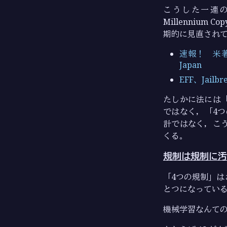
こうした一連の過
Millennium
期的に見直されて
速報！ 米著作
Japan
EFF、Jai
たしかに法には
ではなく，「4
計ではなく，こ
くる。
規制は規制に汚
「4つの規制」
とつになっている
機械学習なんて