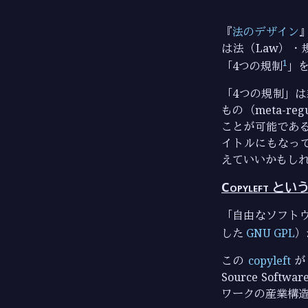
『
法のデザイン
は法（Law）・規
1
「4つの規制
」
「4つの規制」
もの（meta-r
ことが可能であると
イトルにもなって
えていいかもし
Copyleft とい
「自由なソフトウェ
した
GNU GPL
）
この
copyleft
が
Source Sof
ワークの産業構