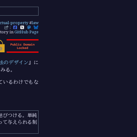
ectual-property
#
law
:
tory in
GitHub Page
法のデザイン
』に
てみる。
ているわけでもな
結びつける。単純
って与えられる制