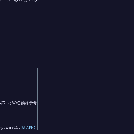
なら第二部の各論は参考
(powered by
PA-APIv5
)