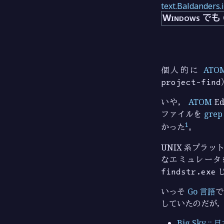
text.Baldanders.
Windows でも
個人的に
ATO
project-find
いや，
ATOM
E
ファイルを
grep
1
かった
。
UNIX 系プラ
なエミュレータを
findstr.exe
いっそ
Go 言語
で
していたのだが，
Big Sky 