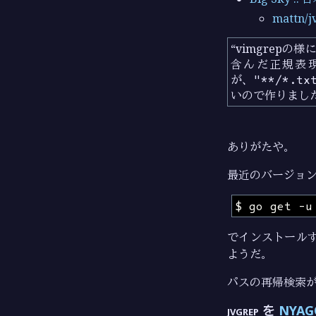
mattn/j
“vimgrep
含んだ正規表現
が、
"**/*.tx
いので作りました
ありがたや。
最近のバージョ
でインストールす
ようだ。
パスの再帰検索
jvgrep を
NYAG