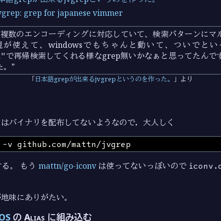
vgrep: grep for japanese vimmer
の様に複数のエンコーディングに対応していて、検索パターンに
が使えて、windowsでもちゃんと動いて、ついでと
t"
で再帰検索してくれる様なgrep無いかなぁと思ってたんで
。”
日本語grepが出来るjvgrepというのを作った。
より
ンはバイナリを配布してないようなので，大人しく
る。 もう
mattn/go-iconv
は使ってないっぽいので
iconv.
が地味にありがたい。
OS
の Alias に組み込む