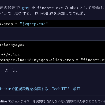
定の設定で
grep
を
findstr.exe
の alias として登
イルで上書きする。 以下の記述を追加して再起動。
s
.
grep
=
"jvgrep.exe"
む，よーし。
findstrで正規表現を検索する：Tech TIPS - ＠IT
Editor では巨大テキストを実質的に扱えないなど微妙だが大事なところで