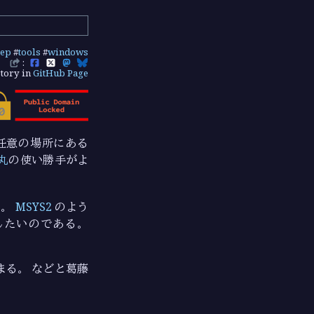
rep
#
tools
#
windows
:
tory in
GitHub Page
は任意の場所にある
丸
の使い勝手がよ
い。
MSYS2
のよう
したいのである。
まる。 などと葛藤