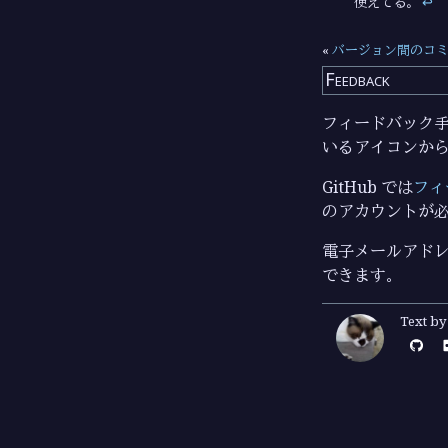
使えてる。
↩︎
«
バージョン間のコ
Feedback
フィードバック手段
いるアイコンか
GitHub では
フィ
のアカウントが
電子メールアドレ
できます。
Text b