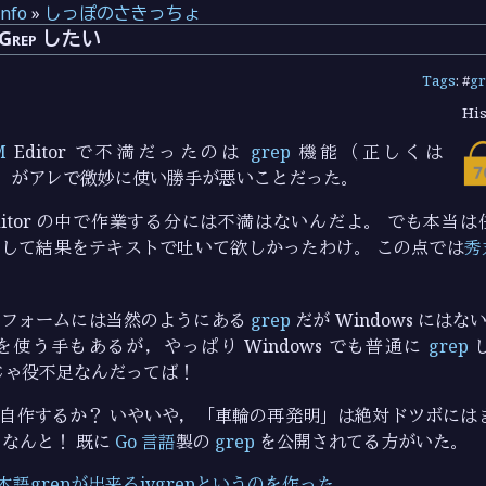
info
»
しっぽのさきっちょ
 Grep したい
Tags
: #
g
His
M
Editor で不満だったのは
grep
機能（正しくは
）がアレで微妙に使い勝手が悪いことだった。
ditor の中で作業する分には不満はないんだよ。 でも本当
して結果をテキストで吐いて欲しかったわけ。 この点では
秀
ットフォームには当然のようにある
grep
だが Windows にはな
使う手もあるが，やっぱり Windows でも普通に
grep
じゃ役不足なんだってば！
自作するか？ いやいや，「車輪の再発明」は絶対ドツボには
なんと！ 既に
Go 言語
製の
grep
を公開されてる方がいた。
:: 日本語grepが出来るjvgrepというのを作った。