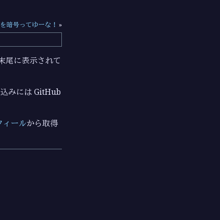
を暗号ってゆーな！
»
ジの末尾に表示されて
みには GitHub
フィール
から取得