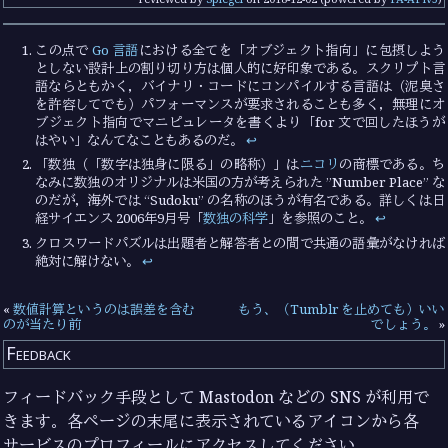
この点で
Go 言語
における全てを「オブジェクト指向」に包摂しよう
としない設計上の割り切り方は個人的に好印象である。スクリプト言
語ならともかく，バイナリ・コードにコンパイルする言語は（泥臭さ
を許容してでも）パフォーマンスが要求されることも多く，無理にオ
ブジェクト指向でマニピュレータを書くより「for 文で回したほうが
はやい」なんてなこともあるのだ。
↩︎
「数独（「数字は独身に限る」の略称）」は
ニコリ
の商標である。ち
なみに数独のオリジナルは米国の方が考えられた ”Number Place” な
のだが，海外では “Sudoku” の名称のほうが有名である。詳しくは日
経サイエンス 2006年9月号「
数独の科学
」を参照のこと。
↩︎
クロスワードパズルは出題者と解答者との間で共通の語彙がなければ
絶対に解けない。
↩︎
«
数値計算というのは誤差を含む
もう、（Tumblr を止めても）いい
のが当たり前
でしょう。
»
Feedback
フィードバック手段として Mastodon などの SNS が利用で
きます。各ページの末尾に表示されているアイコンから各
サービスのプロフィールにアクセスしてください。