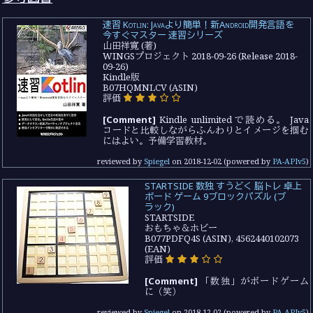
速習 Kotlin: Javaより簡単！新Android開発言語を
今すぐマスター 速習シリーズ
山田祥寛 (著)
WINGSプロジェクト 2018-09-26 (Release 2018-
09-26)
Kindle版
B07HQMNLCV (ASIN)
評価
[Comment]
Kindle unlimited で読める。 Java
コードと比較しながらふんわりとイメージを掴む
にはよい。予備学習教材。
reviewed by
Spiegel
on
2018-12-02
(powered by
PA-APIv5
)
STARTSIDE 数独 すうどく 脳トレ 卓上
ボード ゲーム 9ブロックパズル (ブ
ラック)
STARTSIDE
おもちゃ＆ホビー
B077PDFQ4S (ASIN), 4562440102073
(EAN)
評価
[Comment]
「数独」がボードゲーム
に（笑）
reviewed by
Spiegel
on
2018-12-02
(powered by
PA-APIv5
)