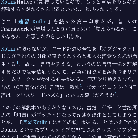
Kotlin
/Native に期待しているので，もっと言語そのものを
解説する本がたくさん出るといいな，と思ったりする。
さて『
速習 Kotlin
』を読んだ第一印象だが，昔 .NET
Framework が登場したときに真っ先に「覚えられるか！ こ
んなもん」と感じたのを思い出した。
Kotlin
に限らないが，コード記述の全てを「オブジェクト」
およびそれらの関係で表そうとすると膨大な語彙や文脈が発
1
生する
。 故に「言語を覚える」というのは言語仕様を理解
するだけでは全然足りなくて，言語に付随する語彙つまりフ
レームワークを習得する必要がある。 無理やり喩えるなら，
2
昔の（C言語などの）言語は「数独
」でオブジェクト指向言
3
語は「クロスワードパズル」といった感じだろうか
。
この手の解説本でありがちなミスは，言語「仕様」と言語周
辺の「知識」がゴッチャになって記述が混沌としてしまうこ
とだ。 『
速習 Kotlin
』にもこの傾向がある。 とはいえ Int や
Double といったプリミティブな型でさえクラス・オブジェ
クトとして定義されているのだから，この点で著者の方を責