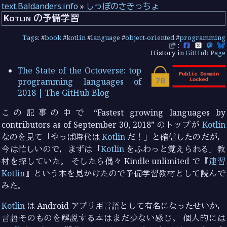
text.Baldanders.info
»
しっぽのさきっちょ
Kotlin の予備学習
Tags
: #
book
#
kotlin
#
language
#
object-oriented
#
programming
:
History in
GitHub Page
The State of the Octoverse: top
programming languages of
2018 | The GitHub Blog
この記事の中で “Fastest growing languages by
contributors as of September 30, 2018” のトップが
Kotlin
なのを見て「やっぱ時代は
Kotlin
だ！」と確信したのだが，
今は忙しいので，まずは「
Kotlin
をふわっと覚えられる」教
材を探していた。 そしたら偶々 Kindle unlimited で『
速習
Kotlin
』という本を見かけたので予備学習教材として読んで
みた。
Kotlin
は Android アプリ用言語として有名になったせいか，
言語そのものを解説する本はまだ少ない感じ。 個人的には