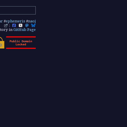
ar
#
ephemeris
#
naoj
:
tory in
GitHub Page