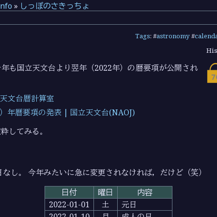
info
»
しっぽのさきっちょ
Tags
: #
astronomy
#
calend
His
年も国立天文台より翌年（2022年）の暦要項が公開され
国立天文台暦計算室
2）年暦要項の発表 | 国立天文台(NAOJ)
抜粋してみる。
休日なし。 今年みたいに急に変更されなければ，だけど（笑）
日付
曜日
内容
2022-01-01
土
元日
2022-01-10
月
成人の日