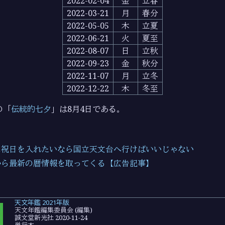
2022-02-04
金
立春
2022-03-21
月
春分
2022-05-05
木
立夏
2022-06-21
火
夏至
2022-08-07
日
立秋
2022-09-23
金
秋分
2022-11-07
月
立冬
2022-12-22
木
冬至
の「
伝統的七夕
」は8月4日である。
に祝日を入れたいなら国立天文台へ行けばいいじゃない
から最新の暦情報を取ってくる【広告記事】
天文年鑑 2021年版
天文年鑑編集委員会 (編集)
誠文堂新光社 2020-11-24