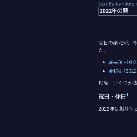
text.Baldanders.
2022年の暦
先日の話だが，今
た。
暦要項 - 
令和4（202
以降，いくつか
1
祝日・休日
2022年は振替