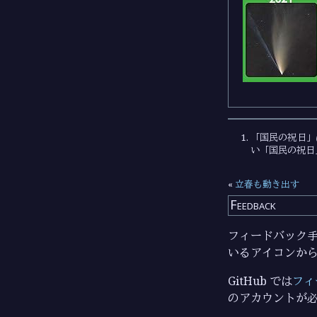
「国民の祝日」
い「国民の祝日
«
立春も動き出す
Feedback
フィードバック手段
いるアイコンか
GitHub では
フィ
のアカウントが