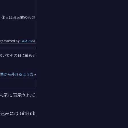
・休日は改正前のもの
(powered by
PA-APIv5
)
おいてその日に最も近
署名標準から外れるようだ
»
ジの末尾に表示されて
みには GitHub