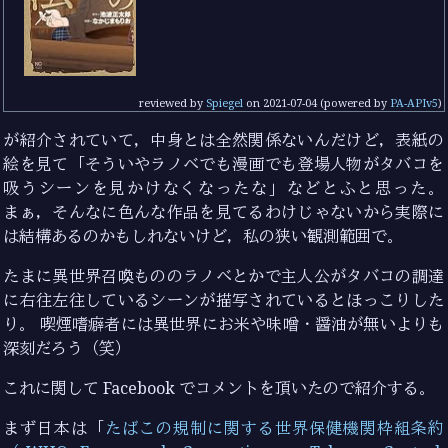
reviewed by
Spiegel
on
2021-07-04
(powered by
PA-APIv5
)
が紹介されていて，中身とは全然関係ないんだけど，表紙の
絵を見て「そういやラノベでも漫画でも登場人物がタバコを
吸うシーンを見かけなくなったな」などとふと思った。
まぁ，そんなに色んな作品を見てるわけじゃないから実際に
は結構あるのかもしれないけど，私の狭い観測範囲で。
たまに異世界召喚もののラノベとかで主人公がタバコの調達
に右往左往しているシーンが描写されているとほっこりした
り。 喫煙嗜癖者には異世界にお米や味噌・醤油が無いよりも
深刻だろう（笑）
これに関して Facebook でコメントを頂いたので紹介する。
まず日本は「
たばこの規制に関する世界保健機関枠組条約