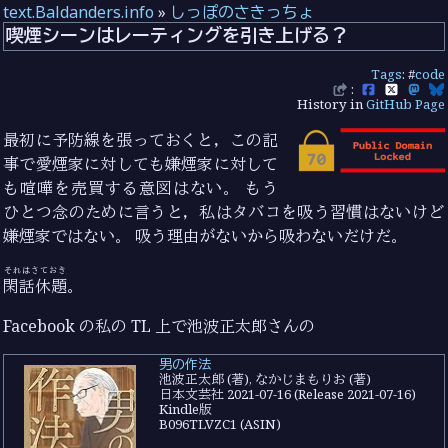
text.Baldanders.info
»
しっぽのさきっちょ
喫煙シーンはレーティングを引き上げる？
Tags
: #
code
:
History in
GitHub Page
最初に予防線を張っておくと，この記
事で愛煙家に対しても嫌煙家に対して
も喧嘩を売買する意図はない。 もう
ひとつ念のために言うと，私はタバコを吸う習慣はないけど
嫌煙家ではない。 吸う理由がないから吸わないだけだ。
それはさておき
閑話休題
。
Facebook の私の TL 上で池波正太郎さんの
男の作法
池波正太郎 (著), なかじまもりお (著)
日本文芸社 2021-07-16 (Release 2021-07-16)
Kindle版
B096TLVZC1 (ASIN)