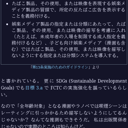
たばこ製品、その使用、または映像を表現する娯楽メ
ディア製品の冒頭で、所定の反たばこ広告を表示する
ことを義務付ける。
娯楽メディア製品の指定または分類にあたって、たば
こ製品、その使用、または映像の描写を考慮に入れ
（たとえば、未成年者の入場を制限する成人指定を義
務付けるなど）、子ども向け娯楽メディア（漫画も含
む）ではたばこ製品、その使用、または映像を描写し
ないようにする指定または分類システムを導入する。
第13条実施のためのガイドライン
より
と書かれている。 更に SDGs (Sustainable Development
Goals) でも
目標 3.a
で FCTC の実施強化を謳っているらし
い。
なので「全年齢対象」となる漫画やラノベでは喫煙シーンは
レーティングに引っかかるため描写しないようにしてるん
じゃないか？ なんてな推測もできそうだ。 私は出版関係者
じゃないので実際のところは知らんけど。