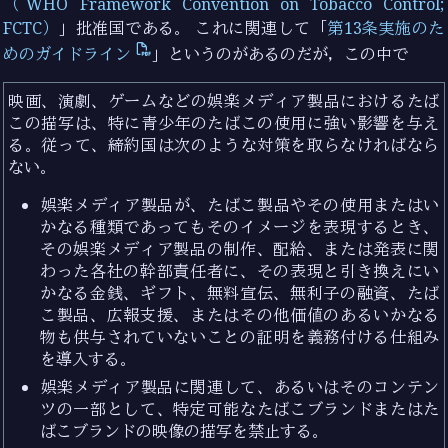
（WHO Framework Convention on Tobacco Control;
FCTC）
」批准国である。 これに関連して「
第13条実施のた
めのガイドライン
」というのがあるのだが，この中で
映画、演劇、ゲームなどの娯楽メディア製品におけるたば
この描写は、特に青少年のたばこの使用に強い影響を与え
る。従って、締約国は次のような対策を取らなければなら
ない。
娯楽メディア製品が、たばこ製品やその使用またはい
かなる種類であってもそのイメージを表現するとき、
その娯楽メディア製品の制作、配給、または発表に関
わった各社の幹部責任者に、その表現と引き換えにい
かなる金銭、ギフト、無料宣伝、無利子の融資、たば
こ製品、広報支援、またはその他価値のあるいかなる
物も供与されていないことの証明を義務付ける仕組み
を導入する。
娯楽メディア製品に関連して、あるいはそのコンテン
ツの一部として、特定可能なたばこブランドまたはた
ばこブランドの映像の描写を禁止する。