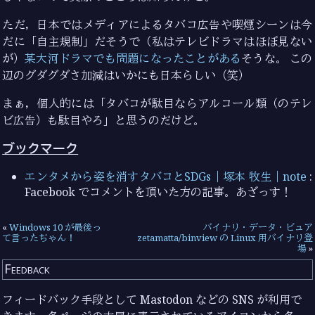
ただ，日本ではメディアによるタバコ広告や喫煙シーンは今
だに「自主規制」だそうで（私はテレビドラマはほぼ見ない
が）
某大河ドラマでも問題になったことがある
そうな。 この
辺のグダグダさ加減はいかにも日本らしい（笑）
まぁ，個人的には「タバコが駄目ならアルコール類（のテレ
ビ広告）も駄目やろ」と思うのだけど。
ブックマーク
エンタメから姿を消すタバコとSDGs｜塚本 牧生｜note
:
Facebook でコメントを頂いた方の記事。あざっす！
«
Windows 10 が最後っ
バイナリ・データ・ビュア
て言ったぢゃん！
zetamatta/binview の Linux 用バイナリ登
場
»
Feedback
フィードバック手段として Mastodon などの SNS が利用で