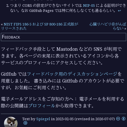
つまり CORS の設定ができないサイトでは
NIP-05
による証明ができ
ない。なお GitHub Pages では特に何もしなくても通るらしい。
↩︎
«
NIST FIPS 186-5 および SP 800-186 正式版が
心臓リハビリ＠がんば
リリースされた
らない
»
Feedback
フィードバック手段として Mastodon などの SNS が利用で
きます。各ページの末尾に表示されているアイコンから各
サービスのプロフィールにアクセスしてください。
GitHub では
フィードバック用のディスカッションページ
を
用意しました。 書き込みには GitHub のアカウントが必要で
すが，お気軽にご利用ください。
電子メールアドレスをご存知の方へ： 電子メールを利用する
際の公開鍵は
プロフィール
から取得できます。
Text by
Spiegel
in
2023-02-05
(revised in 2026-07-07)