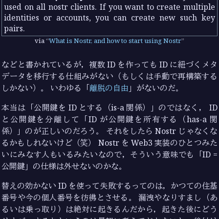
used on all nostr clients. If you want to create multiple
identities or accounts, you can create new such key
pairs.
via
What is Nostr, and how to start using Nostr
などと書かれているが，複数 ID を作っても ID に紐づくメタ
データを移行する仕組みがない（もしくは手動で再構築する
しかない）。 いわゆる「
離脱の自由
」がないのだ。
本当は「公開鍵を ID とする（is-a 関係）」のではなく， ID
と公開鍵を分離して「ID が公開鍵を所有する（has-a 関
係）」のが正しいのだろう。 それをしたら Nostr じゃなくな
るかもしれないけど（笑） Nostr を Web3 実装のひとつみた
いにみなす人もいるみたいなので，そういう意味でも「ID =
公開鍵」の仕様は外せないのかな。
替えの効かない ID を使って失敗するってのは，かつての住基
番号や今の個人番号を彷彿とさせる。 漏洩やなりすまし（あ
るいは乗っ取り）は絶対に起きるんだから，起きた後にどう