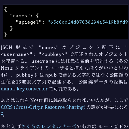
{
"names"
:
{
"spiegel"
:
"63c8dd24d87830294a3419b8fd9
}
}
JSON 形式で
"names"
オブジェクト配下に
"
<username>": "<pubkey>"
で記述されたオブジェクト
を配置する。
username
には任意の名前を記述する（多分
Nostr クライアントのユーザ名と揃えたほうがいいと思わ
れ）。
pubkey
には
npub
で始まる文字列ではなく公開鍵の
生値を16進数文字列で記述する。 公開鍵データの変換は
damus key converter
で可能である。
あとはこれを Nostr 側に読み取らせればいいのだが，ここで
CORS (Cross-Origin Resource Sharing)
の設定が必要になる
2
。
たとえば
さくらのレンタルサーバ
であれば ルート直下の