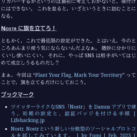
リカバーするかというのは最初に考えておかないと，後付け
にはできない。 これを怠ると，いざというときに詰むことに
なる。
Nostr に旗を立てろ！
ともかく，これで最低限の設定ができた。 とはいえ，今のと
ころあんまり使う気にならないんだよなぁ。 微妙に分かりに
くいし使いにくい。 それに，やっぱ SNS は相手がいてはじ
めて成立しうるものだし？
まぁ，今回は “
Plant Your Flag, Mark Your Territory
” って
ことで，旗を立てるだけにしておこう。
ブックマーク
ツイッターライクなSNS「Nostr」を Damus アプリで使
う。初期の設定と、認証バッジを付ける手順 |
Lifehacking.jp
Nostr. Nostrという新しい分散型のソーシャルプロトコ
ルを試してみています。 | by Fumi | Feb, 2023 |