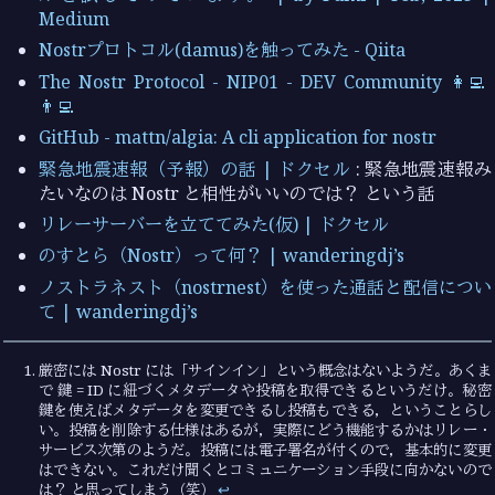
Medium
Nostrプロトコル(damus)を触ってみた - Qiita
The Nostr Protocol - NIP01 - DEV Community 👩‍💻
👨‍💻
GitHub - mattn/algia: A cli application for nostr
緊急地震速報（予報）の話 | ドクセル
: 緊急地震速報み
たいなのは Nostr と相性がいいのでは？ という話
リレーサーバーを立ててみた(仮) | ドクセル
のすとら（Nostr）って何？ | wanderingdj’s
ノストラネスト（nostrnest）を使った通話と配信につい
て | wanderingdj’s
厳密には Nostr には「サインイン」という概念はないようだ。あくま
で 鍵 = ID に紐づくメタデータや投稿を取得できるというだけ。秘密
鍵を使えばメタデータを変更できるし投稿もできる，ということらし
い。投稿を削除する仕様はあるが，実際にどう機能するかはリレー・
サービス次第のようだ。投稿には電子署名が付くので，基本的に変更
はできない。これだけ聞くとコミュニケーション手段に向かないので
は？ と思ってしまう（笑）
↩︎