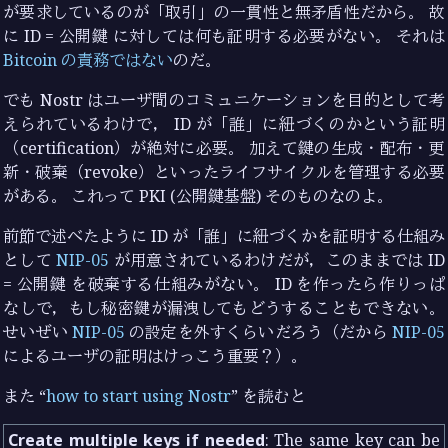
が要求しているのが「取引」の一貫性と無矛盾性だから。 故
に ID = 公開鍵 に対しては何も証明する必要がない。 それは
Bitcoin の責務ではない
のだ。
でも Nostr はユーザ間のコミュニケーションを目的として考
えられているわけで， ID が「誰」に紐づくのかという証明
（certification）が絶対に必要。 加えて鍵の生成・配布・更
新・破棄（revoke）といったライフサイクルを管理する必要
がある。 これって PKI (公開鍵基盤) そのものなのよ。
前節で述べたように ID が「誰」に紐づくかを証明する仕組み
として
NIP-05
が用意されているわけだが，このままでは ID
= 公開鍵 を破棄する仕組みがない。 ID を作ったら作りっぱ
なしで，もし秘密鍵が漏洩してもどうすることもできない。
せいぜい
NIP-05
の設定を外すくらいだろう（だから
NIP-05
によるユーザの証明はけっこう重要？）。
また “
how to start using Nostr
” を読むと
Create multiple keys if needed
: The same key can be