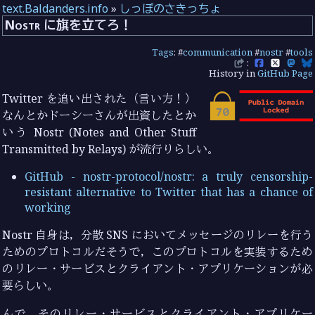
text.Baldanders.info
»
しっぽのさきっちょ
Nostr に旗を立てろ！
Tags
: #
communication
#
nostr
#
tools
:
History in
GitHub Page
Twitter を追い出された（言い方！）
なんとかドーシーさんが出資したとか
いう Nostr (Notes and Other Stuff
Transmitted by Relays) が流行りらしい。
GitHub - nostr-protocol/nostr: a truly censorship-
resistant alternative to Twitter that has a chance of
working
Nostr 自身は，分散 SNS においてメッセージのリレーを行う
ためのプロトコルだそうで，このプロトコルを実装するため
のリレー・サービスとクライアント・アプリケーションが必
要らしい。
んで，そのリレー・サービスとクライアント・アプリケー