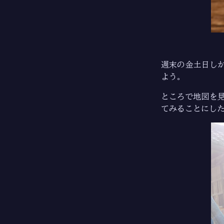
週末の金土日し
よう。
ところで地図を
てみることにし