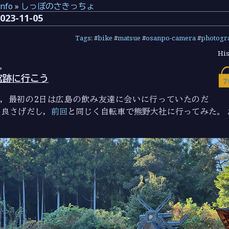
info
»
しっぽのさきっちょ
3-11-05
Tags
: #
bike
#
matsue
#
osanpo-camera
#
photogr
His
や
宮
跡に行こう
ち，最初の2日は広島の飲み友達に会いに行っていたのだ
も良さげだし，
前回
と同じく自転車で熊野大社に行ってみた。 
。