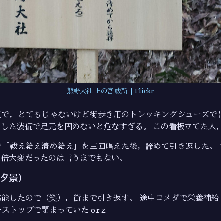
熊野大社 上の宮 祓所 | Flickr
道で，とてもじゃないけど街歩き用のトレッキングシューズでは
した装備で足元を固めないと危なすぎる。 この看板立てた人
で「祓え給え清め給え」を三回唱えた後，諦めて引き返した。 
数倍大変だったのは言うまでもない。
夕景）
堪能したので（笑），街まで引き返す。 途中コメダで栄養補給
ーストップで閉まっていた
orz