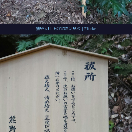
熊野大社 上の宮跡 明見水 | Flickr