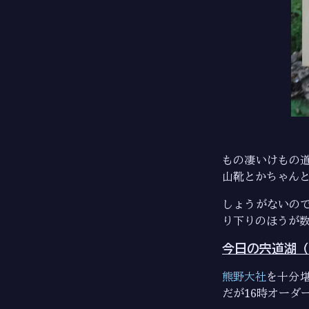
もの凄いけもの
山靴とかちゃんと
しょうがないの
り下りのほうが
今日の宍道湖（
熊野大社
を十分
だが16時オーダ