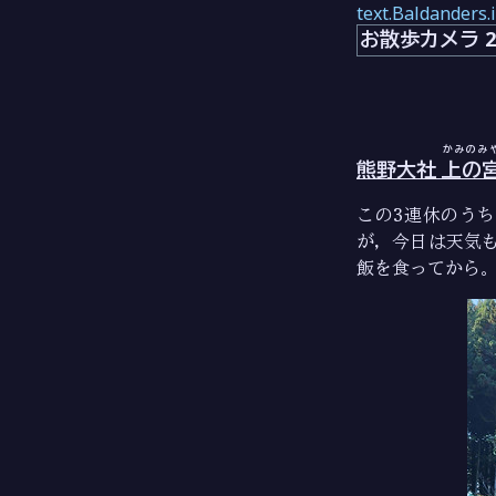
text.Baldanders.
お散歩カメラ 202
かみのみ
熊野大社
上の
この3連休のう
が，今日は天気
飯を食ってから