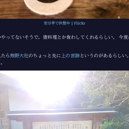
安分亭で休憩中 | Flickr
かやってないそうで，猪料理とか食わしてくれるらしい。 今度
見たら
熊野大社
のちょっと先に
上の宮跡
というのがあるらしい
た。