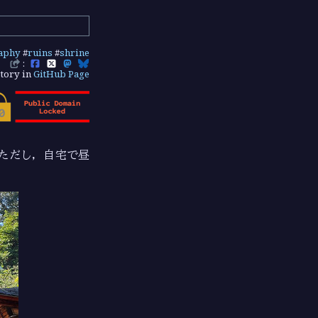
aphy
#
ruins
#
shrine
:
tory in
GitHub Page
ただし，自宅で昼