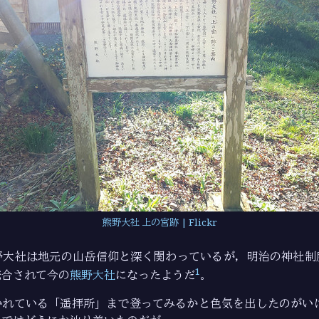
熊野大社 上の宮跡 | Flickr
野大社は地元の山岳信仰と深く関わっているが，明治の神社制
1
統合されて今の
熊野大社
になったようだ
。
かれている「遥拝所」まで登ってみるかと色気を出したのがいけ