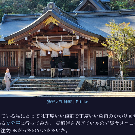
熊野大社 拝殿 | Flickr
えている私にとっては丁度いい距離で丁度いい負荷のかかり具合
ある
安分亭
に行ってみた。 昼飯時を過ぎていたので昼食メニュ
注文OKだったのでいただいた。