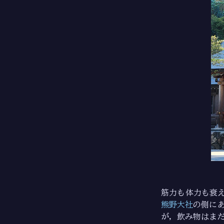
筋力も体力も衰
熊野大社
の側に
が，飲み物はまだ