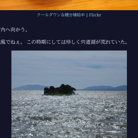
クールダウン＆糖分補給中 | Flickr
市内へ向かう。
風でねぇ。 この時期にしては珍しく宍道湖が荒れていた。