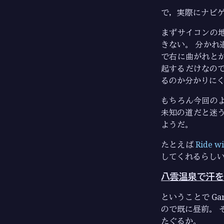
で，実際にナビ
まずサイコンの
きない。 分かれ
で右に曲がれと
起するだけなの
るのか分かりにく
もちろん今回の
未知の道だと迷う
ようだ。
たとえば
Ride w
してくれるらしい
八雲温泉で汗を
ということで Ga
ので既に昼前。 
たぐるか。