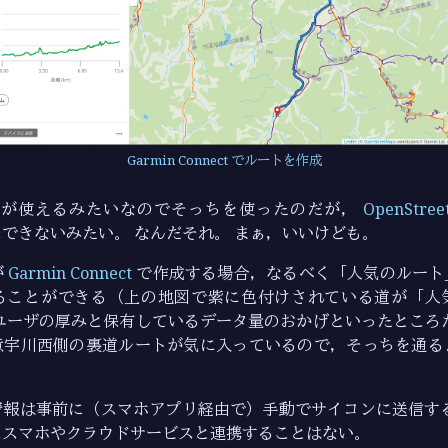
Garmin Connect でルートを作成
が使えるみたいなのでそっちを使ったのだが，
OpenStree
できないみたい。 なんだそれ。 まぁ，いいけども。
が
Garmin Connect
で作成する場合，なるべく「人気のルート
ることができる（上の地図で紫に色付けされている道が「人
ユーザの厚みと保有しているデータ量のおかげといったところ
意宇川西側の裏道ルートが気に入っているので，そっちを通る
情報は事前に（スマホアプリ経由で）手動でサイコンに送信する
にスマホやクラウドサービスと連携することはない。