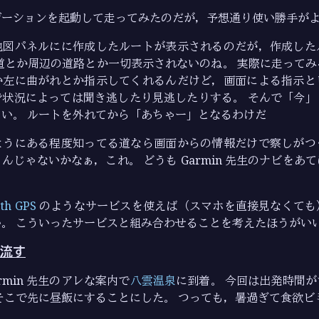
ゲーションを起動して走ってみたのだが，予想通り使い勝手が
地図パネルにに作成したルートが表示されるのだが，作成した
道とか周辺の道路とか一切表示されないのね。 実際に走って
か左に曲がれとか指示してくれるんだけど，画面による指示と
で状況によっては聞き逃したり見逃したりする。 そんで「今」
い。 ルートを外れてから「あちゃー」となるわけだ
ようにある程度知ってる道なら画面からの情報だけで察しがつ
んじゃないかなぁ，これ。 どうも Garmin 先生のナビをあ
ith GPS
のようなサービスを使えば（スマホを直接見なくても
。 こういったサービスと組み合わせることを考えたほうがい
流す
rmin 先生のアレな案内で
八雲温泉
に到着。 今回は出発時間
そこで先に昼飯にすることにした。 つっても，暑過ぎて食欲ビ