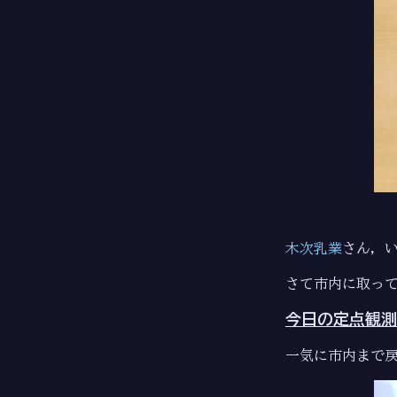
木次乳業
さん，
さて市内に取っ
今日の定点観測
一気に市内まで