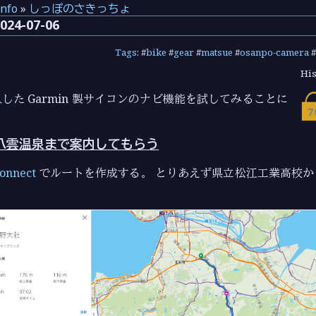
info
»
しっぽのさきっちょ
4-07-06
Tags
: #
bike
#
gear
#
matsue
#
osanpo-camera
#
His
入
した Garmin 製サイコンのナビ機能を試してみることに
生に八雲温泉まで案内してもらう
onnect
でルートを作成する。 とりあえず県立松江工業高校か