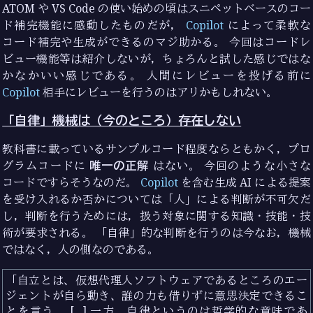
ATOM や VS Code の使い始めの頃はスニペットベースのコー
ド補完機能に感動したものだが，
Copilot
によって柔軟な
コード補完や生成ができるのマジ助かる。 今回はコードレ
ビュー機能等は紹介しないが，ちょろんと試した感じではな
かなかいい感じである。 人間にレビューを投げる前に
Copilot
相手にレビューを行うのはアリかもしれない。
「自律」機械は（今のところ）存在しない
教科書に載っているサンプルコード程度ならともかく，プロ
グラムコードに
唯一の正解
はない。 今回のような小さな
コードですらそうなのだ。
Copilot
を含む生成 AI による提案
を受け入れるか否かについては「人」による判断が不可欠だ
し，判断を行うためには，扱う対象に関する知識・技能・技
術が要求される。 「自律」的な判断を行うのは今なお，機械
ではなく，人の側なのである。
自立とは、仮想代理人ソフトウェアであるところのエー
ジェントが自ら動き、誰の力も借りずに意思決定できるこ
とを言う。 [...] 一方、自律というのは哲学的な意味であ