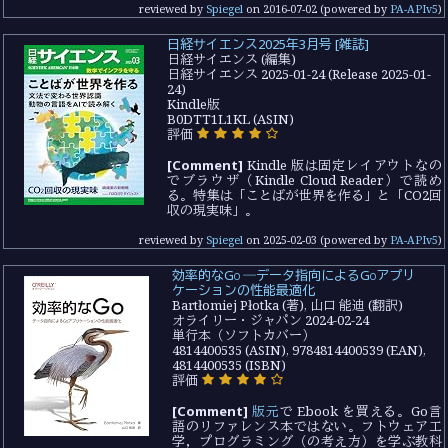
reviewed by
Spiegel
on
2016-07-02
(powered by
PA-APIv5
)
日経サイエンス2025年3月号 [雑誌]
日経サイエンス (編集)
日経サイエンス 2025-01-24 (Release 2025-01-
24)
Kindle版
B0DTT1L1KL (ASIN)
評価
[Comment]
Kindle 版は固定レイアウトなの
でブラウザ（Kindle Cloud Reader）で読め
る。特集は「ことばが世界を作る」と「CO2回
収の現実味」。
reviewed by
Spiegel
on
2025-02-03
(powered by
PA-APIv5
)
効率的なGo ―データ指向によるGoアプリ
ケーションの性能最適化
Bartłomiej Płotka (著), 山口 能迪 (翻訳)
オライリー・ジャパン 2024-02-24
単行本（ソフトカバー）
4814400535 (ASIN), 9784814400539 (EAN),
4814400535 (ISBN)
評価
[Comment]
版元
で Ebook を買える。Go言
語のリファレンス本ではない。フトウェア工
学，プログラミング（の考え方）を学ぶ教科