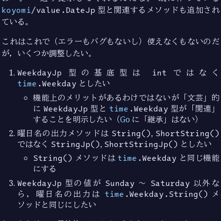
koyomi
/value.DateJp
型と関連するメソッドも追加され
ている。
これはこれで（エラーもバグもないし）使えなくもないのだ
が，いくつか調整したい。
WeekdayJp
型の基底型は
int
ではなく
time
.Weekday
としたい
機能上のメリットがあるわけではないが「文芸」的
に
WeekdayJp
型と
time
.Weekday
型が「関連」
することを明示したい（
Go
に「継承」はない）
曜日名の出力メソッドは
String()
,
ShortString()
ではなく
StringJp()
,
ShortStringJp()
としたい
String()
メソッドは
time
.Weekday
と同じ機能
にする
WeekdayJp
型の値が
Sunday
〜
Saturday
以外な
ら，曜日名の出力は
time
.Weekday.String()
メ
ソッドと同じにしたい