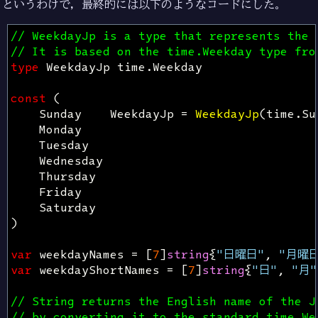
というわけで，最終的には以下のようなコードにした。
// WeekdayJp is a type that represents the 
// It is based on the time.Weekday type fro
type
WeekdayJp
time
.
Weekday
const
(
Sunday
WeekdayJp
=
WeekdayJp
(
time
.
Su
Monday
Tuesday
Wednesday
Thursday
Friday
Saturday
)
var
weekdayNames
=
[
7
]
string
{
"日曜日"
,
"月曜日
var
weekdayShortNames
=
[
7
]
string
{
"日"
,
"月"
// String returns the English name of the J
// by converting it to the standard time.We