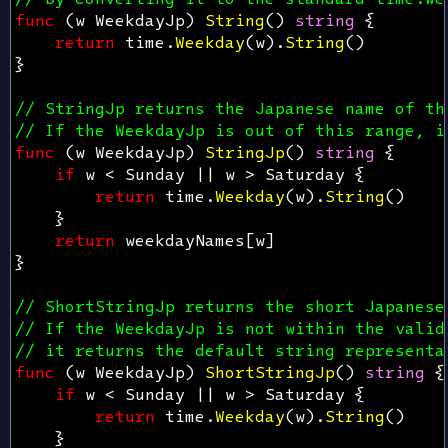
func
(
w
WeekdayJp
)
String
()
string
{
return
time
.
Weekday
(
w
).
String
()
}
// StringJp returns the Japanese name of th
// If the WeekdayJp is out of this range, i
func
(
w
WeekdayJp
)
StringJp
()
string
{
if
w
<
Sunday
||
w
>
Saturday
{
return
time
.
Weekday
(
w
).
String
()
}
return
weekdayNames
[
w
]
}
// ShortStringJp returns the short Japanese
// If the WeekdayJp is not within the valid
// it returns the default string representa
func
(
w
WeekdayJp
)
ShortStringJp
()
string
{
if
w
<
Sunday
||
w
>
Saturday
{
return
time
.
Weekday
(
w
).
String
()
}