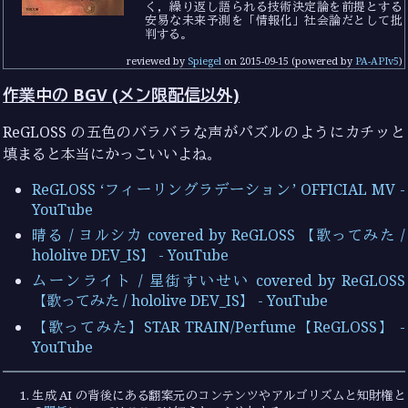
く，繰り返し語られる技術決定論を前提とする
安易な未来予測を「情報化」社会論だとして批
判する。
reviewed by
Spiegel
on
2015-09-15
(powered by
PA-APIv5
)
作業中の BGV (メン限配信以外)
ReGLOSS の五色のバラバラな声がパズルのようにカチッと
填まると本当にかっこいいよね。
ReGLOSS ‘フィーリングラデーション’ OFFICIAL MV -
YouTube
晴る / ヨルシカ covered by ReGLOSS 【歌ってみた /
hololive DEV_IS】 - YouTube
ムーンライト / 星街すいせい covered by ReGLOSS
【歌ってみた / hololive DEV_IS】 - YouTube
【歌ってみた】STAR TRAIN/Perfume【ReGLOSS】 -
YouTube
生成 AI の背後にある翻案元のコンテンツやアルゴリズムと知財権と