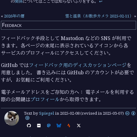
の
関係
についてはここでは知らないふりをする。
↩︎
«
2026年の暦
雪と温泉（お散歩カメラ 2025-02-11）
»
Feedback
フィードバック手段として Mastodon などの SNS が利用で
きます。各ページの末尾に表示されているアイコンから各
サービスのプロフィールにアクセスしてください。
GitHub では
フィードバック用のディスカッションページ
を
用意しました。 書き込みには GitHub のアカウントが必要で
すが，お気軽にご利用ください。
電子メールアドレスをご存知の方へ： 電子メールを利用する
際の公開鍵は
プロフィール
から取得できます。
Text by
Spiegel
in
2025-02-08
(revised in 2025-03-07)