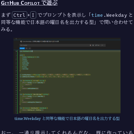
GitHub Copilot で遊ぶ
まず
Ctrl
+
I
でプロンプトを表示し「
time
.Weekday
と
同等な機能で日本語の曜日名を出力する型」で問い合わせて
みる。
time.Weekday と同等な機能で日本語の曜日名を出力する型
おー。 一通り提示してくれるんだな。 既に作っている