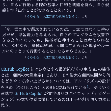
り、自らが行動する際の基準と目的を明確を持ち、自ら規
範を作り出すことができることをいう。
そろそろ、人工知能の真実を話そう
より
今、世の中で懸念されているのは、自立ではなく自律の
方だが、学習能力を与えられ、自らのプログラムを改善で
きるようになっても、機械が自律することは考えられな
い。 なぜなら、機械は結局、人間に与えられた理論やルー
ルにのっとって行動することになるからである。
そろそろ、人工知能の真実を話そう
より
GitHub Copilot
をはじめとする最近流行りの生成 AI の機能
とは「翻案の大量生産」であり，その膨大な翻案空間から何
をどうやって拾い上げるかについては，アルゴリズムの設計
1
を含め（今のところ）人の側に委ねられている
。 そういう
意味で
GitHub Copilot
が文字通りコパイロット（ナビゲー
ション）の立ち位置に徹しているのは上手い割り切り方だと
思う。