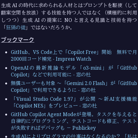
生成 AI の時代に求められる人材とはプロンプトを駆使（して
翻案空間を放浪）する技能を持つ人ではなく（積極的に利用
しつつ）生成 AI の提案に NO と言える見識と技術を持つ
「
狂狷の徒
」ではないだろうか。
ブックマーク
GitHub、VS Code上で「Copilot Free」開始 無料で月
2000回コード補完 - Impress Watch
OpenAIの最新推論モデル「o3-mini」が「GitHub
Copilot」などで利用可能に - 窓の杜
無償ユーザーも対象 ～「Gemini 2.0 Flash」が「GitHub
Copilot」で利用できるように - 窓の杜
「Visual Studio Code 1.97」が公開 ～新AI支援機能
「Copilot NES」をプレビュー - 窓の杜
GitHub Copilot Agent Modeが登場。タスクを与えると
自律的にプログラミング、テストコードも修正、テスト
が失敗すればデバッグも － Publickey
生成AIによりプログラマの仕事はなくなるのか？ 「私は