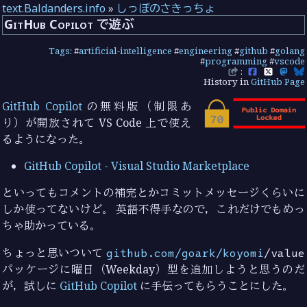
text.Baldanders.info
»
しっぽのさきっちょ
GitHub Copilot で遊ぶ
Tags
: #
artificial-intelligence
#
engineering
#
github
#
golang
#
programming
#
vscode
:
History in
GitHub Page
GitHub Copilot
の無料版（制限あ
り）が開放されて VS Code 上で使え
るようになった。
GitHub Copilot - Visual Studio Marketplace
といってもコメントの補完とかコミットメッセージくらいに
しか使ってないけど。 英語不得手なので，これだけでもめっ
ちゃ助かっている。
ちょっと思いついて
github.com/goark/koyomi
/value
パッケージに曜日（Weekday）型を追加しようと思うのだ
が，試しに
GitHub Copilot
に手伝ってもらうことにした。