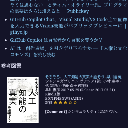
そうは思わない」とティム・オライリー氏。プログラマ
の需要はさらに増えると － Publickey
GitHub Copilot Chat、Visual Studio/VS Code上で画像
を入力できるVision機能がパブリックプレビューに |
gihyo.jp
GitHub Copilot は貢献者から貢献を奪うか？
AI は「創作者様」を引きずり下ろすか — 『人権と文化
コモンズ』を流し読む
参考図書
そろそろ、人工知能の真実を話そう (早川書房)
ジャン＝ガブリエル ガナシア (著), 小林 重裕・
他 (翻訳), 伊藤 直子 (監修)
早川書房 2017-05-25 (Release 2017-05-31)
Kindle版
B071FHBGW8 (ASIN)
評価
[Comment]
シンギュラリティは起きない。