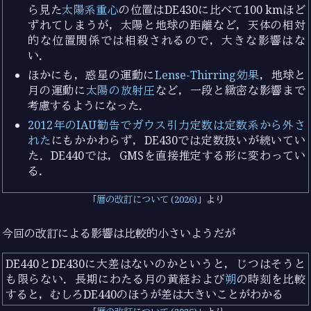
ら見た
太陽系重心
の位置はDE430に比べて100 kmほど
ずれてしまうが，太陽と地球の距離など，天体の相対
的な位置関係では相殺されるので，大きな影響はな
い．
ほかにも，惑星の運動に
Lense-Thirring効果
，地球と
月の運動に
太陽の放射圧
など，一段と緻密な影響まで
考慮するようになった．
2012年のIAU勧告でガウス引力定数は定数系から外さ
れた
にもかかわらず，DE430では定数扱いが続いてい
た．DE440では，GMSを直接推定する形に変わってい
る．
暦の改訂について (2026)
より
今回の改訂による影響は比較的小さいようだが
DE440とDE430に大差はないのかというと，じつはそうと
も限らない．長期にわたる月の黄経および
朔
の時刻を比較
すると，むしろDE440のほうが差は大きいことがわかる