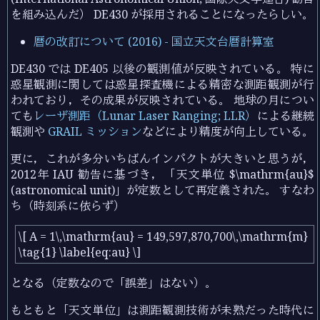
を組み込んだ） DE430 が採用されることになったらしい。
暦の改訂について (2016) - 国立天文台暦計算室
DE430 では DE405 以後の観測値が反映されている。 特に
惑星観測に関しては惑星探査機による精密な測距観測が行
われており，その成果が反映されている。 地球の月につい
ても
レーザ測距（Lunar Laser Ranging; LLR）
による継続
観測や
GRAIL ミッション
などにより精度が向上している。
更に，これが多分いちばんインパクトが大きいと思うが，
2012年 IAU 勧告に基づき，「天文単位 $\mathrm{au}$
(astronomical unit)」が定数として再定義された。 すなわ
ち（時刻系に依らず）
\[ A = 1\,\mathrm{au} = 149,597,870,700\,\mathrm{m}
\tag{1} \label{eq:au} \]
となる（定数なので「誤差」はない）。
もともと「天文単位」は測距観測技術が未熟だった時代に