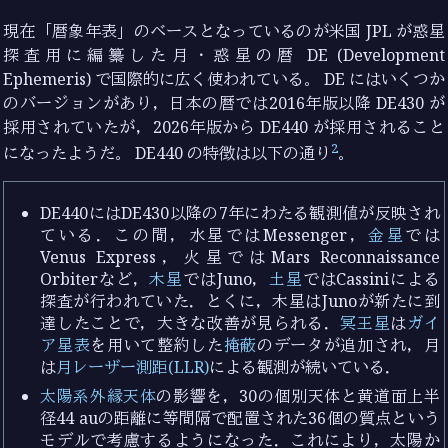
現在「暦象年表」のベースとなっているのが米国 JPL が惑星
探査用に編纂した月・惑星の暦 DE (Development
Ephemeris) で国際的に広く使われている。 DE にはいくつか
のバージョンがあり，日本の暦では2016年版以降 DE430 が
採用されていたが，2026年版から DE440 が採用されること
2
になったようだ。 DE440 の特徴は以下の通り
。
DE440にはDE430以降の7年にわたる観測値が反映され
ている．この間，水星ではMessenger，
金星
では
Venus Express，火星ではMars Reconnaissance
Orbiterなど，
木星
ではJuno，
土星
ではCassiniによる
探査が行われていた．とくに，木星はJunoが新たに到
達したことで，大きな改善が見られる．
冥王星
は
ガイ
ア星表
を用いて整約した
掩蔽
のデータが追加され，月
は
月レーザー測距(LLR)
による観測が続いている．
太陽系外縁天体
の影響を，30の個別天体と黄道面上半
径44 auの距離に等間隔で配置された36個の質点という
モデルで考慮するようになった．これにより，太陽か