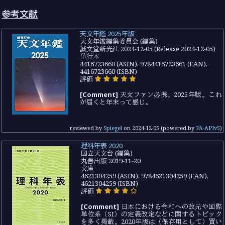
参考文献
天文年鑑 2025年版
天文年鑑編集委員会 (編集)
誠文堂新光社 2024-12-05 (Release 2024-12-05)
単行本
4416723660 (ASIN), 9784416723661 (EAN),
4416723660 (ISBN)
評価
[Comment]
天文ファン必携。2025年版。これ
が届くと年末って感じ。
reviewed by
Spiegel
on
2024-12-05
(powered by
PA-APIv5
)
理科年表 2020
国立天文台 (編集)
丸善出版 2019-11-20
文庫
4621304259 (ASIN), 9784621304259 (EAN),
4621304259 (ISBN)
評価
[Comment]
日本における令和への改元や国際
単位系（SI）の定義改定などに関するトピック
を多く掲載。2020年版は（保存用として）買い