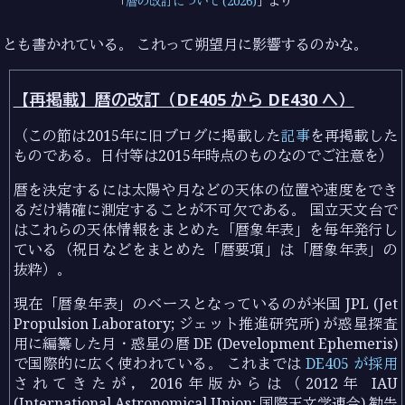
暦の改訂について (2026)
より
とも書かれている。 これって朔望月に影響するのかな。
【再掲載】暦の改訂（DE405 から DE430 へ）
（この節は2015年に旧ブログに掲載した
記事
を再掲載した
ものである。日付等は2015年時点のものなのでご注意を）
暦を決定するには太陽や月などの天体の位置や速度をでき
るだけ精確に測定することが不可欠である。 国立天文台で
はこれらの天体情報をまとめた「暦象年表」を毎年発行し
ている（祝日などをまとめた「暦要項」は「暦象年表」の
抜粋）。
現在「暦象年表」のベースとなっているのが米国 JPL (Jet
Propulsion Laboratory; ジェット推進研究所) が惑星探査
用に編纂した月・惑星の暦 DE (Development Ephemeris)
で国際的に広く使われている。 これまでは
DE405 が採用
されてきたが，2016年版からは（2012年 IAU
(International Astronomical Union; 国際天文学連合) 勧告