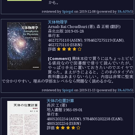
かも。
reviewed by
Spiegel
on
2019-12-08
(powered by
PA-APIv5
)
天体物理学
Arnab Rai Choudhuri (著), 森 正樹 (翻訳)
森北出版 2019-05-28
単行本
4627275110 (ASIN), 9784627275119 (EAN),
4627275110 (ISBN)
評価
[Comment]
興味本位で買うにはちょっとビビ
る値段なので図書館で借りて読んでいたが，
やっぱり手元に置いておきたいのでエイヤで
買った。まえがきによると，この手のタイプの
教科書はあまりないらしい。内容は非常に堅実
で分かりやすい。理系の学部生レベルなら問題なく読めるかな。
reviewed by
Spiegel
on
2019-11-13
(powered by
PA-APIv5
)
天体の位置計算
長沢 工 (著)
地人書館 1985-09-01
単行本
4805202254 (ASIN), 9784805202258 (EAN),
4805202254 (ISBN)
評価