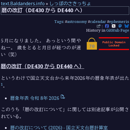
text.Baldanders.info
»
しっぽのさきっちょ
暦の改訂（DE430 から DE440 へ）
Tags
: #
astronomy
#
calendar
#
ephemeris
:
History in
GitHub Page
5月になりました。 あっという間や
ねー。 歳をとると月日が経つのが速
い（笑）
暦の改訂（DE430 から DE440 へ）
というわけで国立天文台から来年2026年の暦象年表が出た
1
。
暦象年表 令和 8年 2026
このうち「暦の改訂について」に関しては別途記事が公開さ
れている。
暦の改訂について (2026) - 国立天文台暦計算室