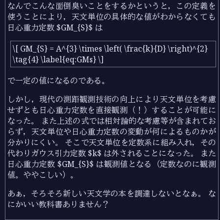
なんでこんな面倒臭いことをするかというと，この定義を
使うことにより，天文単位の具体的な値がわからなくても
日心重力定数 $GM_{S}$ は
\[ GM_{S} = A^{3} \times \left( \frac{k}{D} \right)^{2}
\tag{4} \label{eq:GMs} \]
で一定の値になるのである。
しかし，現代の測距観測技術の向上により天文単位を考慮
せずとも日心重力定数を直接観測（！）することが可能に
なった。 また上述の式では相対論的な考慮等が含まれてお
らず，天文単位や日心重力定数の変動が何によるものかが
分かりにくい。 そこで天文単位を定数系に組み入れ，その
代わりガウス引力定数 $k$ は外されることになった。 また
日心重力定数 $GM_{S}$ は観測値となる（定数なのに観測
値。ややこしい）。
あぁ，そろそろ新しい天文学の本を調達しないとなぁ。 な
にかいい教科書ありません？