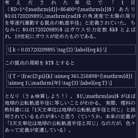
考えだされた単位で「1日
（$D=1^{\mathrm{d}}=86400^{\mathrm{s}}$）あたり
$0.01720209895\,\mathrm{rad}$ の角速度で太陽の周り
を等速円運動する質点の軌道半径」と定義されていた。 ち
なみに $0.01720209895$ はガウス引力定数 $k$ とよば
れ，19世紀にガウスが定めたものである。
\[ k = 0.01720209895 \tag{2} \label{eq:k} \]
この質点の周期を $T$ とすると
\[ T = \frac{2\pi}{k} \simeq 365.256898^{\mathrm{d}}
\simeq 1\,\mathrm{年} \tag{3} \label{eq:T} \]
となり（さぁ検算しよう！）， $1\,\mathrm{au}$ がほぼ
地球の公転軌道半径に等しいことがわかる。 実際，理科の
教科書には「1天文単位は地球の公転軌道半径と同じ」と説
明されているものが多いと思う（ていうか，本来の定義が
「1天文単位は地球の公転軌道半径と同じ」なのだが，色々
あって定義が変遷している）。