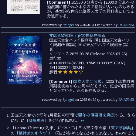
[Comment]
B1950.0 分点から J2000.0 分点への
過渡期に書かれた本なので情報が古いものもある
が，基本的な内容は位置天文学の教科書として充
分通用する。
reviewed by
Spiegel
on
2015-01-11
(powered by
PA-APIv5
)
すばる望遠鏡 宇宙の神秘を探る
国立天文台ハワイ観測所 (著), 国立天文台ハワ
イ観測所 (編集), 国立天文台ハワイ観測所 (写
真)
クレヴィス 2025-03-28 (Release 2025-03-28)
単行本
4911003324 (ASIN), 9784911003329 (EAN),
4911003324 (ISBN)
評価
[Comment]
国立天文台公式
。2025年は共同利
⽤観測開始から25周年だそうで，記念の画像集
となっている。永久保存版だね。
reviewed by
Spiegel
on
2025-04-29
(powered by
PA-APIv5
)
国立天文台では毎年2月最初の官報で
翌年の暦要項を発表
する。さら
に5月に「
暦象年表
」を発行する流れ。
↩︎
「Lense-Thirring 効果」については日本天文学会編「
天文学辞典
」
の「
慣性系の引きずり
」項目が参考になるかもしれない。ものすごく