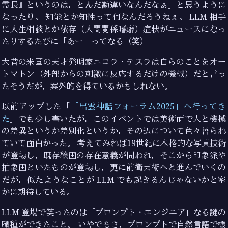
霊長』というのは，とんだ勘違いなんだなぁ」と思うように
なったり。 知能とか知性って何なんだろうねぇ。 LLM 相手
に人生相談とか依存（人間関係嗜癖）症状がニュースになっ
たりするたびに「あー」ってなる（笑）
大昔の米国の天才発明家ニコラ・テスラは自らのことをオー
トマトン（外部からの刺激に反応するだけの機械）だと言っ
たそうだが，案外的を得ているかもしれない。
以前アップした「
「出雲神話フォーラム2025」へ行ってき
た
」でも少し書いたが，このイベントでは美術面で人と機械
の差異というか差別化というか，その辺について色々語られ
ていて面白かった。 考えてみれば19世紀に本格的な写真技術
が登場し，既存絵画の存在意義が問われ，そこから印象派や
抽象画といたものが登場し，更に前衛芸術へと進んでいくの
だが，似たようなことが LLM でも起きるんじゃないかと密
かに期待している。
LLM 登場で笑ったのは「プロンプト・エンジニア」なる謎の
職種ができたこと。 いやでもさ，プロンプトで自然言語で機