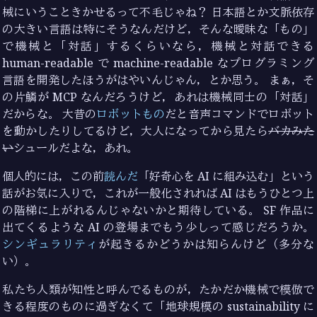
械にいうこときかせるって不毛じゃね？ 日本語とか文脈依存
の大きい言語は特にそうなんだけど，そんな曖昧な「もの」
で機械と「対話」するくらいなら，機械と対話できる
human-readable で machine-readable なプログラミング
言語を開発したほうがはやいんじゃん，とか思う。 まぁ，そ
の片鱗が MCP なんだろうけど，あれは機械同士の「対話」
だからな。 大昔の
ロボットもの
だと音声コマンドでロボット
を動かしたりしてるけど，大人になってから見たら
バカみた
い
シュールだよな，あれ。
個人的には，この前
読んだ
「好奇心を AI に組み込む」という
話がお気に入りで，これが一般化されれば AI はもうひとつ上
の階梯に上がれるんじゃないかと期待している。 SF 作品に
出てくるような AI の登場までもう少しって感じだろうか。
シンギュラリティ
が起きるかどうかは知らんけど（多分な
い）。
私たち人類が知性と呼んでるものが，たかだか機械で模倣で
きる程度のものに過ぎなくて「地球規模の sustainability に