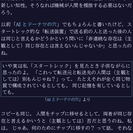
新しい知性。そうなれば機械が人間を模倣する必要はないだ
ろう。
以前「
AI とドーナツの穴
」でもちょろんと書いたけど，ス
タートレック的な「転送装置」で送る前の人と送った後の人
は同じと言えるかどうかという問いに「非連続な存在は（主
観として）同じ存在とは言えないんじゃないか」と思ったの
ね。
いや実は私「スタートレック」を見たとき子供ながらに
思ったのよ。 「これって転送元と転送先の人間は（主観と
しては）別もんじゃね？」って。 たとえそれが全く同じ物
質で構成されているとしても。 同じ記憶を有しているとし
ても。
AI とドーナツの穴
より
コピーも同じ。 人間をチップに移せるとして，両者が同じ存
在と言えるかいうと（主観としては）否だと思うのね，私
は。 じゃあ，何のためにチップに移すの？ って話。 それな