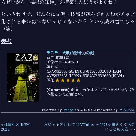
らゼロから「機械の知性」を構築したほうがよくね？
というわけで，どんなに文明・技術が進んでも人類がチップ
化される未来は来ないんじゃないか？ という戯れ言でした
（笑）
参考
テスラ―発明的想像力の謎
新戸 雅章 (著)
工学社 2002-02-01
単行本
4875932685 (ASIN), 9784875932680 (EAN),
4875932685 (ISBN), 9784875932680 (ISBN)
評価
[Comment]
正直，伝記本とは言いがたいが，読
み物としては面白い。
reviewed by
Spiegel
on
2015-09-13
(powered by
PA-APIv5
)
«
仕事中の BGM
ガヴァネスとしての VTuber 〜開けた扉をくぐらな
2025
いこともある〜
»