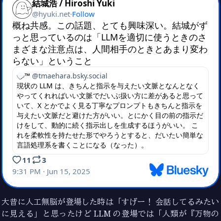
大昔に人工無脳が登場した時は「すげー！ 会話してるみたい
に見える」と思ったけど LLM の登場では「人類が『万物の