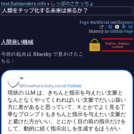
text.Baldanders.info
»
しっぽのさきっちょ
人類をチップ化する未来は来るか？
Tags
: #
artificial-intelligence
:
History in
GitHub Page
人間臭い機械
今回の起点は Bluesky で見かけたこ
ちら：