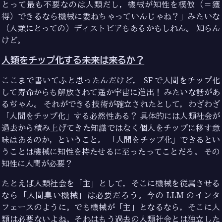
とって最も不要なのは人類だし，機械が知性を模倣（＝獲
得）できるなら機械に委ねちゃっていんじゃね？」みたいな
（人類にとっての）ディストピアもあるかもしれん。 知らん
けど。
人類をチップ化する未来は来るか？
ここまで書いてふと思ったんだけど， SF で人間をチップ化
して寿命からも解放されて遥か宇宙に進出！ みたいな話があ
るぢゃん。 それができる技術が確立されたとして，わざわざ
「人間をチップ化」する必然性ある？ 具体的には人類社会が
過去から積み上げてきた知識ではなく個人をチップに移す意
味はあるのか，ということ。 「人間をチップ化」できるとい
うことは機械に知性を持たせるに至ったってことだろ。 その
知性に人間が必要？
たとえば人類社会を「主」として，そこに機械を従属させる
なら「人間臭い機械」は必要だろう。今の LLM のインタ
フェースのように。でも機械が「主」となるなら，そこに人
類は必要ないよね。それはもう過去の人類社会とは独立した