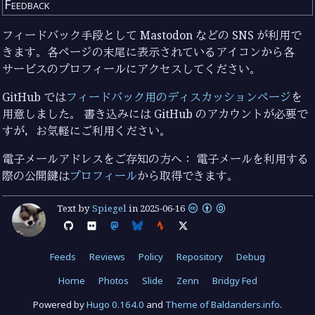
Feedback
フィードバック手段として Mastodon などの SNS が利用で
きます。各ページの末尾に表示されているアイコンから各
サービスのプロフィールにアクセスしてください。
GitHub では
フィードバック用のディスカッションページ
を
用意しました。 書き込みには GitHub のアカウントが必要で
すが，お気軽にご利用ください。
電子メールアドレスをご存知の方へ： 電子メールを利用する
際の公開鍵は
プロフィール
から取得できます。
Text by
Spiegel
in
2025-06-16
Feeds
Reviews
Policy
Repository
Debug
Home
Photos
Slide
Zenn
Bridgy Fed
Powered by
Hugo 0.164.0
and
Theme of Baldanders.info
.