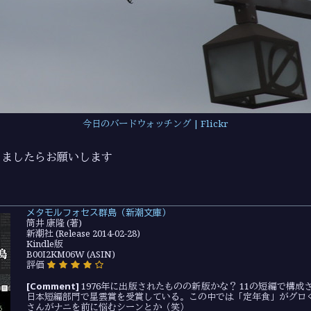
今日のバードウォッチング | Flickr
りましたらお願いします
🙇
メタモルフォセス群島（新潮文庫）
筒井 康隆 (著)
新潮社 (Release 2014-02-28)
Kindle版
B00I2KM06W (ASIN)
評価
[Comment]
1976年に出版されたものの新版かな？ 11の短編で構成さ
日本短編部門で星雲賞を受賞している。この中では「定年食」がグロ
さんがナニを前に悩むシーンとか（笑）