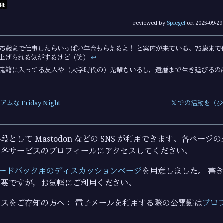
reviewed by
Spiegel
on
2025-09-29
75歳まで仕事したらいっぱい年金もらえるよ！ と案内が来ている。75歳ま
上げられる気がするけど（笑）
↩︎
鬼籍に入ってる友人や（大学時代の）先輩もいるし，還暦まで生き延びるの
 Friday Night
𝕏 での活動を
として Mastodon などの SNS が利用できます。各ペー
ら各サービスのプロフィールにアクセスしてください。
ードバック用のディスカッションページ
を用意しました。 書き込
必要ですが，お気軽にご利用ください。
スをご存知の方へ： 電子メールを利用する際の公開鍵は
プロ