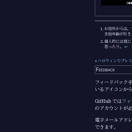
お役所からは，
支給年齢が引き
個人的には既に
思ったり。
↩︎
«
ハロウィンでプレミアムな
Feedback
フィードバック手段
いるアイコンか
GitHub では
フィ
のアカウントが
電子メールアドレ
できます。