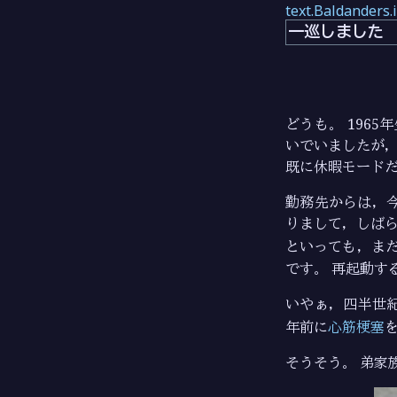
text.Baldanders.
一巡しました
どうも。 1965年
いでいましたが，
既に休暇モード
勤務先からは，
りまして，しばらく
といっても，ま
です。 再起動す
いやぁ，四半世
年前に
心筋梗塞
そうそう。 弟家