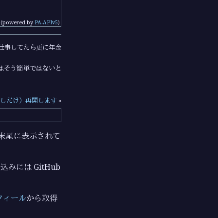
(powered by
PA-APIv5
)
で仕事してたら更に年金
はそう簡単ではないと
（少しだけ）再開します
»
ジの末尾に表示されて
みには GitHub
フィール
から取得