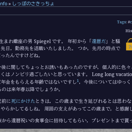
info
»
しっぽのさきっちょ
Tags
: #
c
His
生まれ蠍座の男 Spiegel です。 年初から「
還暦だ
」と騒
先日，勤務先を退職いたしました。 つか，先月の時点で
だったんですけどね。
今後に関してちょっとお誘いもあったのですが，個人的に色々
はノンビリ過ごしたいと思っています。 Long long vacati
1
だ年金をもらえる年齢ではないですし
，今後についてはゆっく
るのは来年春以降でしょうか。
紀前に
死にかけた
ときは，この歳まで生き延びれるとは思わな
をやらかしてるしね。 周囲の支えがあってこの歳まで，と感謝
族から還暦祝いの食事会に招待してもらい，プレゼントまで貰