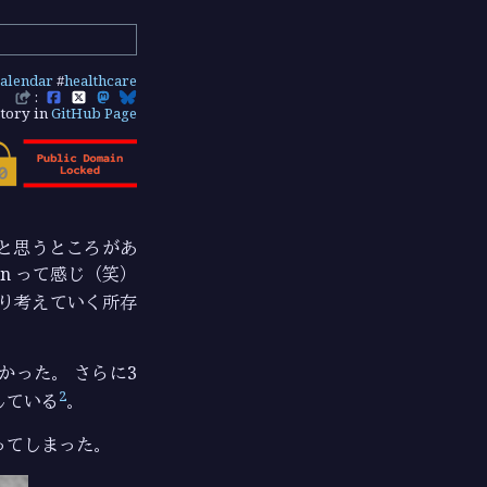
alendar
#
healthcare
:
tory in
GitHub Page
と思うところがあ
on って感じ（笑）
り考えていく所存
かった。 さらに3
2
している
。
ってしまった。