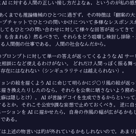
 AI に対する人間の正しい接し方だよなぁ，というのが私の感
 はあくまでも推論機械のひとつに過ぎず，その特徴は「翻案の
ープチャットでひとつの問いかけについて多様なレスポンス
に対してもひとつの問い合わせに対して様々な回答が返ってき
ations）も含まれる）然るべきで，それらをどう咀嚼し検討し排
る人間側の仕事である。 人間の社会なんだから。
プロンプトに対して単一の答えが返ってくるような AI サ
相談になど使えるわけがない。 どれだけ人間っぽく振る舞っ
の存在にはなれない（シンギュラリティは越えられない）。
ョンの絵を描くよう AI に命じて明らかにジ○リ風の絵が返
に描き換えたりしたのなら，それらを公衆に晒さないよう務め
癖は隠しとけ）。 AI が言論デコイを生成できるからといっ
するとか，それこそ公安9課な妄想で止めておくべき。 逆に自
ーションを AI に描かせたら，自身の作風の幅が広がるかも
うである。
ては上述の物言いは的が外れているかもしれないので，あまり