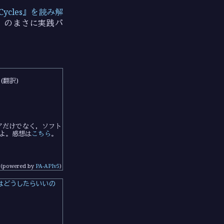
Cycles』を読み解
」のまさに実践パ
）
 (翻訳)
ニアだけでなく，ソフト
よ。感想は
こちら
。
(powered by
PA-APIv5
)
はどうしたらいいの