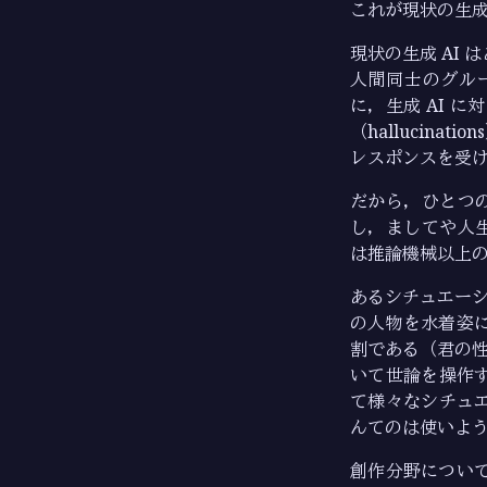
これが現状の生成
現状の生成 AI
人間同士のグル
に，生成 AI 
（hallucin
レスポンスを受け
だから，ひとつの
し，ましてや人生
は推論機械以上
あるシチュエーシ
の人物を水着姿
割である（君の性
いて世論を操作
て様々なシチュエ
んてのは使いよ
創作分野につい