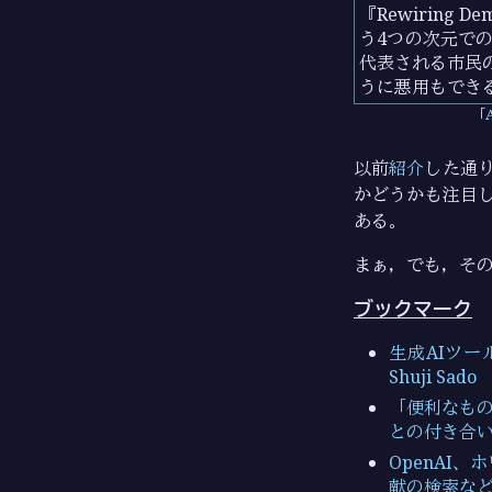
『Rewirin
う4つの次元で
代表される市民
うに悪用もでき
以前
紹介
した通り
かどうかも注目し
ある。
まぁ，でも，そ
ブックマーク
生成AIツ
Shuji Sado
「便利なもの
との付き合い方 
OpenAI
献の検索など、