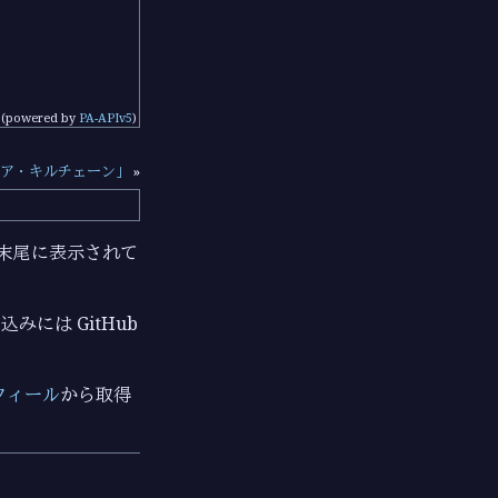
(powered by
PA-APIv5
)
ア・キルチェーン」
»
ジの末尾に表示されて
みには GitHub
フィール
から取得