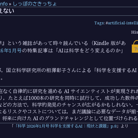
info
»
しっぽのさきっちょ
えない
Tags
: #
artificial-intel
His
』という雑誌があって時々読んでいる（Kindle 版があ
26年1月号
の特集記事は「AIは科学をどう変えるのか」
事，国立科学研究所の相澤彰子さんによる「科学を支援するAI
る。
在なく自律的に研究を進める AI サイエンティストが実現され
り，たとえば1000本の研究を同時に試行して，成功した数件
などの方法で，科学的発見のチャンスが広がるかもしれない。
よるリスクやコストについては，まだ議論に必要なデータが揃
将来に向けた AI のグランドチャレンジとして位置づけられ
「科学 2026年1月号 科学を支援するAI：現状と課題」p.8
より