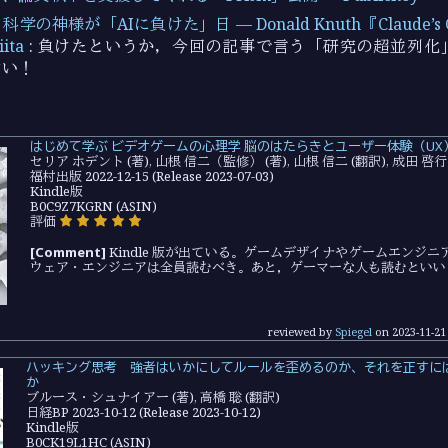
の神様が「AIに負けた」日 — Donald Knuth『Claude’s 
ita
: 負けたというか，今回の記事で言う「研究の超並列化
白い！
はじめて学ぶ ビデオゲームの心理学 脳のはたらきとユーザー体験（UX
セリア ホデント (著), 山根 信二（監修） (著), 山根 信二 (翻訳), 成田 啓行
福村出版 2022-12-15 (Release 2023-07-03)
Kindle版
B0C9Z7KGRN (ASIN)
評価
[Comment]
Kindle 版が出ている。ゲームデザイナやゲームエンジ
ウェア・エンジニアは全員読むべき。あと，ゲーマーな人も読むといい
reviewed by
Spiegel
on
2023-11-21
ハッキング思考 強者はいかにしてルールを歪めるのか、それを正すに
か
ブルース・シュナイアー (著), 高橋 聡 (翻訳)
日経BP 2023-10-12 (Release 2023-10-12)
Kindle版
B0CK19L1HC (ASIN)