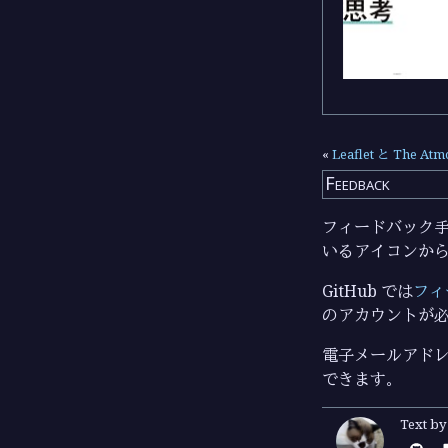
«
Leaflet と The At
Feedback
フィードバック手段
いるアイコンか
GitHub では
フィ
のアカウントが
電子メールアドレ
できます。
Text b