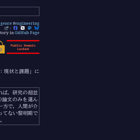
ligence
#
engineering
:
tory in
GitHub Page
：現状と課題」に
れば，研究の超並
の論文のみを選ん
一方で，人間が介
ってない黎明期で
る。