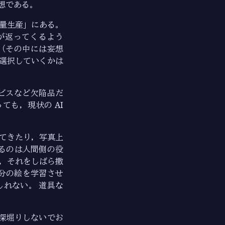
想である。
大量生産」にある。
が返ってくるよう
て（その中には妄想
除・選択していくかは
ービスなど欠陥品だ
ても，現状の AI
ってきたり，写真上
るのは人間側の役
て，それをしばら撒
分の絵を学習させ
しれない。 道具な
深堀りしないでお