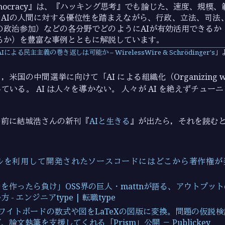
g Democracy』は、『ハッキング思考』でも論じた、速度、規模
のAIの人間に対する優位性を踏まえながら、行政、立法、司法
の政治参加）などの各分野でどのようにAIが有効活用できるか
るか）を豊富な事例とともに解説しています。
AIによる民主主義の巻き返しは可能か – WirelessWire & Schrödinger's
，米国の中間選挙に向けて「AI による組織化（Organizing wi
ている。 AI は人々を導かない。 人々が AI を絶えずチュー
の前に結城浩さんの新刊『
AIと生きる
』が出たら，それを読む
ールを利用して開発されたソースコードにはどこから著作権が発
を作ったら負け」OSS界の巨人・mattnが語る、アウトプッ
- エンジニアtype | 転職type
、ホワイトボードの数式や図をLaTeXの図版に変換。問題の仮説
論文執筆を支援してくれる「Prism」公開 － Publickey