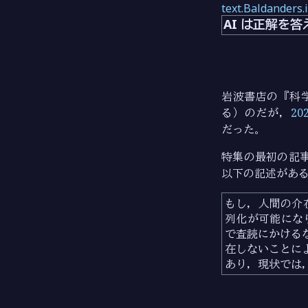
text.Baldanders.
AI は正解を答
岩波書店の『科学
る）のだが，
20
だった。
特集の最初の記
以下の記述があ
もし，人間の介
列化が可能にな
で査読にかける
在しないことに
あり，現状では，