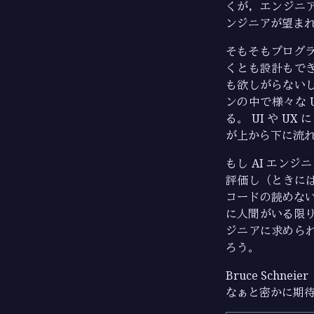
くが，エンジニア
ンジニアが望ま
そもそもプログ
くとも設計もで
も欲しがらない
ンの中で様々な 
る。 UI や 
が上から下に流
もし AI エン
評価し（ときには
コードの読めない
に人間がいる限
ジニアに求めら
ろう。
Bruce Schneie
なぁと密かに期