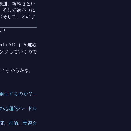
、範囲、複雑度とい
、そして選挙（に
（そして、どのよ
より
th AI）」が進む
ニングしていくので
ところからかな。
生するのか？ –
トの心理的ハードル
検証、推論、関連文