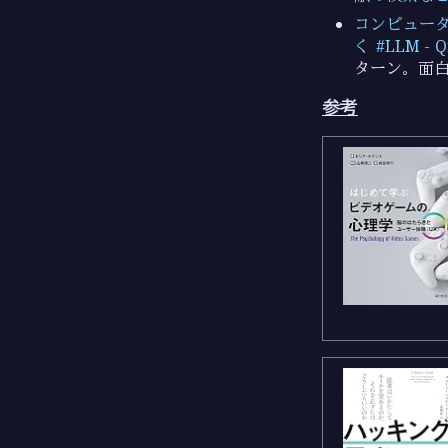
コンピュータ科学
く #LLM - Qi
ターン。面
参考