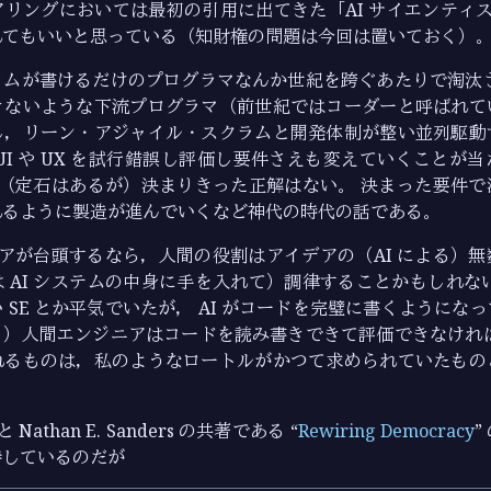
リングにおいては最初の引用に出てきた「AI サイエンティスト
れてもいいと思っている（知財権の問題は今回は置いておく）
ラムが書けるだけのプログラマなんか世紀を跨ぐあたりで淘汰さ
きないような下流プログラマ（前世紀ではコーダーと呼ばれて
し，リーン・アジャイル・スクラムと開発体制が整い並列駆動
UI や UX を試行錯誤し評価し要件さえも変えていくことが
UX に（定石はあるが）決まりきった正解はない。 決まった要件
れるように製造が進んでいくなど神代の時代の話である。
ジニアが台頭するなら，人間の役割はアイデアの（AI による）
 AI システムの中身に手を入れて）調律することかもしれな
 SE とか平気でいたが， AI がコードを完璧に書くようにな
り）人間エンジニアはコードを読み書きできて評価できなければ
れるものは，私のようなロートルがかつて求められていたもの
r と Nathan E. Sanders の共著である “
Rewiring Democracy
”
待しているのだが