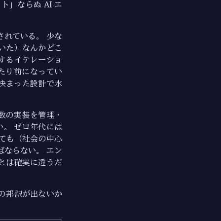
」ならぬ AI エ
。
れている。 少な
いた）なんかどこ
するイテレーショ
当たり前になってい
で決まった設計で水
無数の実装を管理・
い。 ゼロ年代には
っても（社会の中心
ならない。 エン
とは確実に違うだ
 の邦訳が出ないか