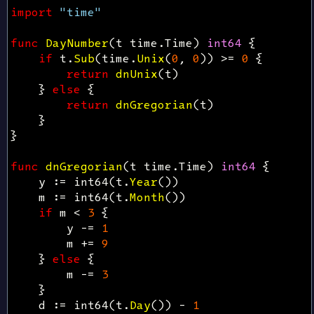
import
"time"
func
DayNumber
(
t
time
.
Time
)
int64
{
if
t
.
Sub
(
time
.
Unix
(
0
,
0
))
>=
0
{
return
dnUnix
(
t
)
}
else
{
return
dnGregorian
(
t
)
}
}
func
dnGregorian
(
t
time
.
Time
)
int64
{
y
:=
int64
(
t
.
Year
())
m
:=
int64
(
t
.
Month
())
if
m
<
3
{
y
-=
1
m
+=
9
}
else
{
m
-=
3
}
d
:=
int64
(
t
.
Day
())
-
1