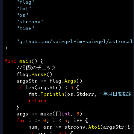
"flag"
"fmt"
"os"
"strconv"
"time"
"github.com/spiegel-im-spiegel/astrocal
)
func
main
()
{
//引数のチェック
flag
.
Parse
()
argsStr
:=
flag
.
Args
()
if
len
(
argsStr
)
<
3
{
fmt
.
Fprintln
(
os
.
Stderr
,
"年月日を指定
return
}
args
:=
make
([]
int
,
3
)
for
i
:=
0
;
i
<
3
;
i
++
{
num
,
err
:=
strconv
.
Atoi
(
argsStr
[
i
]
if
err
!=
nil
{