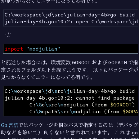
が見つからなくてエラーになってる例です。
C:\workspace\jd\src\julian-day-4b>go build j
一方
import
"modjulian"
と記述した場合には，環境変数
GOROOT
および
GOPATH
で指
定されるフォルダ以下を探すようです。 以下もパッケージが
見つからなくてエラーになってる例です。
C:
\w
orkspace
\j
d
\s
rc
\j
julian-day-4b.go:10:2: cannot find package 
        C:
\G
o
\s
rc
\m
odjulian 
(
from 
$GOROOT
)
        C:
\G
opath
\s
rc
\m
odjulian 
(
from 
$GOPA
Go 言語
ではパッケージを相対パスで指定するのは（デバッグ
時などを除いて）良くないと言われています。 これは
go