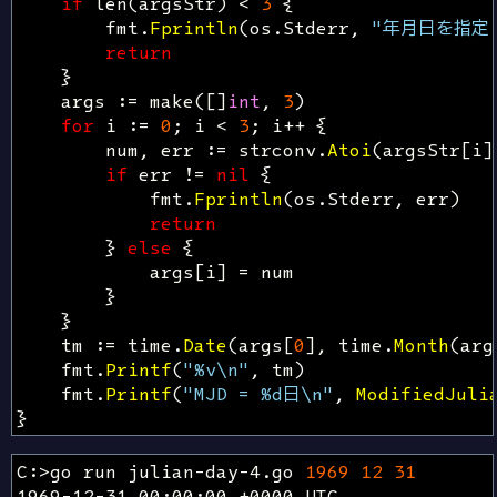
if
len
(
argsStr
)
<
3
{
fmt
.
Fprintln
(
os
.
Stderr
,
"年月日を指定
return
}
args
:=
make
([]
int
,
3
)
for
i
:=
0
;
i
<
3
;
i
++
{
num
,
err
:=
strconv
.
Atoi
(
argsStr
[
i
]
if
err
!=
nil
{
fmt
.
Fprintln
(
os
.
Stderr
,
err
)
return
}
else
{
args
[
i
]
=
num
}
}
tm
:=
time
.
Date
(
args
[
0
],
time
.
Month
(
arg
fmt
.
Printf
(
"%v\n"
,
tm
)
fmt
.
Printf
(
"MJD = %d日\n"
,
ModifiedJuli
}
C:>go run julian-day-4.go 
1969
12
31