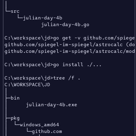
│

└─src

    └─julian-day-4b

            julian-day-4b.go

C:\workspace\jd>go get -v github.com/spiege
github.com/spiegel-im-spiegel/astrocalc (dow
github.com/spiegel-im-spiegel/astrocalc/modj
C:\workspace\jd>go install ./...

C:\workspace\jd>tree /f .

C:\WORKSPACE\JD

│

├─bin

│      julian-day-4b.exe

│

├─pkg

│  └─windows_amd64

│      └─github.com
