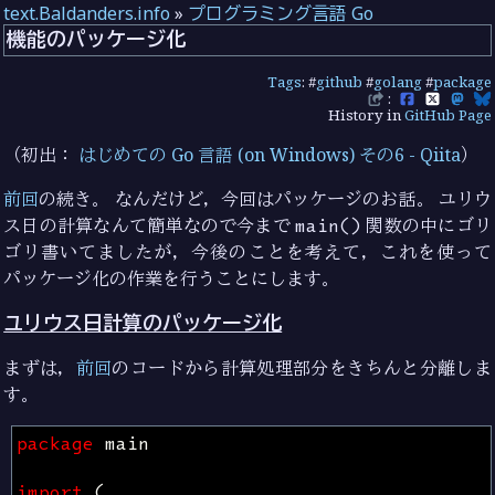
text.Baldanders.info
»
プログラミング言語 Go
機能のパッケージ化
Tags
: #
github
#
golang
#
package
:
History in
GitHub Page
（初出：
はじめての Go 言語 (on Windows) その6 - Qiita
）
前回
の続き。 なんだけど，今回はパッケージのお話。 ユリウ
ス日の計算なんて簡単なので今まで
main()
関数の中にゴリ
ゴリ書いてましたが，今後のことを考えて，これを使って
パッケージ化の作業を行うことにします。
ユリウス日計算のパッケージ化
まずは，
前回
のコードから計算処理部分をきちんと分離しま
す。
package
main
import
(