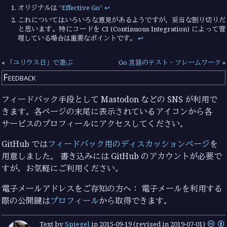
オリジナルは “
Effective Go
”
↩︎
これについてはいろいろな意見があるようですが，妥当な割り切りだ
と思います。特にコードを CI (Continuous Integration) によって管
理している場合は重要なポイントです。
↩︎
«
「ユリウス日」で遊ぶ
Go 言語のテスト・フレームワーク
»
Feedback
フィードバック手段として Mastodon などの SNS が利用で
きます。各ページの末尾に表示されているアイコンから各
サービスのプロフィールにアクセスしてください。
GitHub では
フィードバック用のディスカッションページ
を
用意しました。 書き込みには GitHub のアカウントが必要で
すが，お気軽にご利用ください。
電子メールアドレスをご存知の方へ： 電子メールを利用する
際の公開鍵は
プロフィール
から取得できます。
Text by
Spiegel
in
2015-09-19
(revised in 2019-07-01)