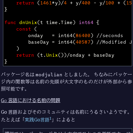
return
(
1461
*
y
)
/
4
+
y
/
400
-
y
/
100
+
(
15
}
func
dnUnix
(
t
time
.
Time
)
int64
{
const
(
onday
=
int64
(
86400
)
//seconds
baseDay
=
int64
(
40587
)
//Modified J
)
return
(
t
.
Unix
())
/
onday
+
baseDay
}
パッケージ名は
modjulian
としました。 ちなみにパッケー
ジ内の関数等は名前の先頭が大文字のものだけが外部から参
照可能です。
Go 言語における名前の問題
Go 言語およびそのコミュニティは名前にうるさいようです。
1
たとえば「
実践Go言語
」によると