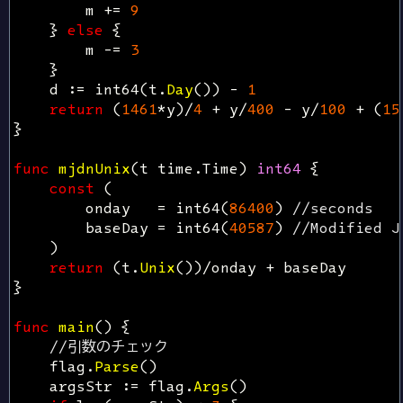
m
+=
9
}
else
{
m
-=
3
}
d
:=
int64
(
t
.
Day
())
-
1
return
(
1461
*
y
)
/
4
+
y
/
400
-
y
/
100
+
(
15
}
func
mjdnUnix
(
t
time
.
Time
)
int64
{
const
(
onday
=
int64
(
86400
)
//seconds
baseDay
=
int64
(
40587
)
//Modified J
)
return
(
t
.
Unix
())
/
onday
+
baseDay
}
func
main
()
{
//引数のチェック
flag
.
Parse
()
argsStr
:=
flag
.
Args
()