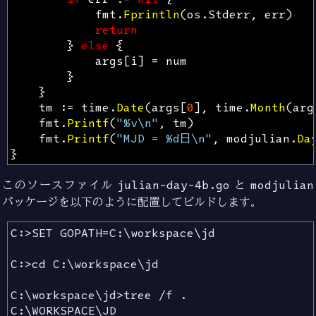
fmt
.
Fprintln
(
os
.
Stderr
,
err
)
return
}
else
{
args
[
i
]
=
num
}
}
tm
:=
time
.
Date
(
args
[
0
],
time
.
Month
(
arg
fmt
.
Printf
(
"%v\n"
,
tm
)
fmt
.
Printf
(
"MJD = %d日\n"
,
modjulian
.
Da
}
このソースファイル
julian-day-4b.go
と
modjulian
パッケージを以下のように配置してビルドします。
C:>SET GOPATH=C:\workspace\jd

C:>cd C:\workspace\jd

C:\workspace\jd>tree /f .

C:\WORKSPACE\JD
