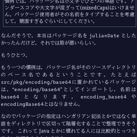
慣例では，パッケージ名は小文字でひとつの単語です。ア
ンダースコアや大文字が混ざって(mixedCaps)はいけませ
ん。パッケージ使用者がその名前をタイプすることを考慮
して，簡潔すぎるぐらいにしてください。
なんだそうで，本当はパッケージ名を
julianDate
とした
かったんだけど，それでは筋が悪いらしい。
もうひとつ。
もう一つの慣例は，パッケージ名がそのソースディレクトリ
のベース名であるということです。たとえば
src/pkg/encoding/base64
に置かれているパッケージ
は，“
encoding/base64
”としてインポートし，名前は
base64
となります。
encoding_base64
や
encodingBase64
とはなりません。
なのでパッケージの指定はハンガリアン記法とかではなく単
語をディレクトリで区切って階層化することで整理できそう
です。 これって Java とかに慣れてる人には比較的とっつき