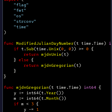
"flag"
"fmt"
"os"
"strconv"
"time"
)
func
ModifiedJulianDayNumber
(
t
time
.
Time
)
i
if
t
.
Sub
(
time
.
Unix
(
0
,
0
))
>=
0
{
return
mjdnUnix
(
t
)
}
else
{
return
mjdnGregorian
(
t
)
}
}
func
mjdnGregorian
(
t
time
.
Time
)
int64
{
y
:=
int64
(
t
.
Year
())
m
:=
int64
(
t
.
Month
())
if
m
<
3
{
y
-=
1