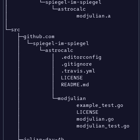
│          └─spiegel-im-spiegel

│              └─astrocalc

│                      modjulian.a

│

└─src

    ├─github.com

    │  └─spiegel-im-spiegel

    │      └─astrocalc

    │          │  .editorconfig

    │          │  .gitignore

    │          │  .travis.yml

    │          │  LICENSE

    │          │  README.md

    │          │

    │          └─modjulian

    │                  example_test.go

    │                  LICENSE

    │                  modjulian.go

    │                  modjulian_test.go

    │

    └─julian-day-4b
