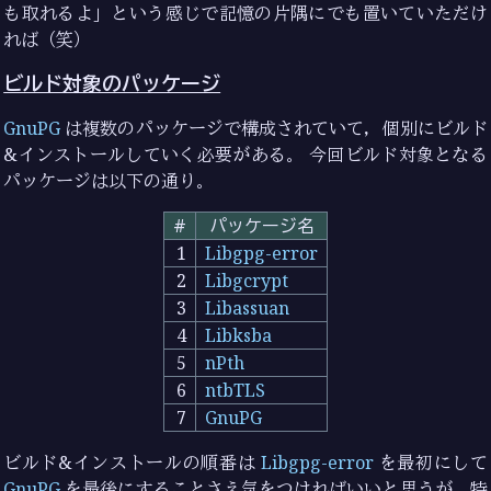
も取れるよ」という感じで記憶の片隅にでも置いていただけ
れば（笑）
ビルド対象のパッケージ
GnuPG
は複数のパッケージで構成されていて，個別にビルド
&インストールしていく必要がある。 今回ビルド対象となる
パッケージは以下の通り。
#
パッケージ名
1
Libgpg-error
2
Libgcrypt
3
Libassuan
4
Libksba
5
nPth
6
ntbTLS
7
GnuPG
ビルド&インストールの順番は
Libgpg-error
を最初にして
GnuPG
を最後にすることさえ気をつければいいと思うが，特