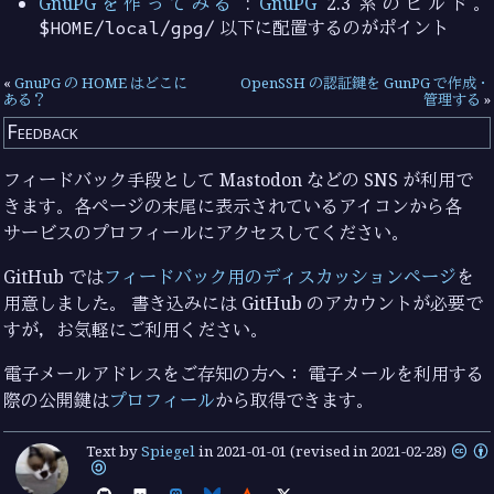
GnuPGを作ってみる
:
GnuPG
2.3 系のビルド。
$HOME/local/gpg/
以下に配置するのがポイント
«
GnuPG の HOME はどこに
OpenSSH の認証鍵を GunPG で作成・
ある？
管理する
»
Feedback
フィードバック手段として Mastodon などの SNS が利用で
きます。各ページの末尾に表示されているアイコンから各
サービスのプロフィールにアクセスしてください。
GitHub では
フィードバック用のディスカッションページ
を
用意しました。 書き込みには GitHub のアカウントが必要で
すが，お気軽にご利用ください。
電子メールアドレスをご存知の方へ： 電子メールを利用する
際の公開鍵は
プロフィール
から取得できます。
Text by
Spiegel
in
2021-01-01
(revised in 2021-02-28)