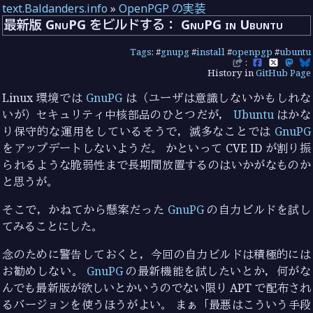
text.Baldanders.info
»
OpenPGP の実装
最新版 GnuPG をビルドする： GnuPG in Ubuntu
Tags
: #
gnupg
#
install
#
openpgp
#
ubuntu
:
History in
GitHub Page
Linux 環境では
GnuPG
は（ユーザは意識しないかもしれな
いが）セキュリティ中核部品のひとつだが，
Ubuntu
はかな
り保守的な運用をしているそうで，滅多なことでは
GnuPG
をアップデートしないようだ。 かといって CVE ID が割り振
られるような脆弱性まで長期間放置するのはいかがなものか
と思うが。
そこで，かねてから懸案だった
GnuPG
の自力ビルドを試し
てみることにした。
念のために警告しておくと，今回の自力ビルドは積極的には
お勧めしない。
GnuPG
の最新機能を試したいとか，何がな
んでも最新版が欲しいとかいうのでない限り APT で配布され
るバージョンを使うほうがよい。 まぁ「最悪はこういう手段