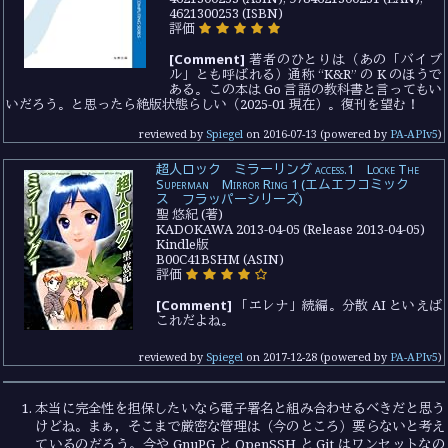
4621300253 (ISBN)
評価
[Comment]
著者のひとりは（あの「バイブ
ル」とも呼ばれる）通称 “K&R” の K のほうで
ある。この本は Go 言語の教科書と言ってもい
いだろう。と思ったら絶版状態らしい（2025-01 現在）。復刊を望む！
reviewed by
Spiegel
on
2016-07-13
(powered by
PA-APIv5
)
超人ロック ミラーリング access.1 Locke The
Superman Mirror Ring 1 (エムエフコミック
ス フラッパーシリーズ)
聖 悠紀 (著)
KADOKAWA 2013-04-05 (Release 2013-04-05)
Kindle版
B00C41BSHM (ASIN)
評価
[Comment]
「エレナ」続編。分散 AI といえば
これだよね。
reviewed by
Spiegel
on
2017-12-28
(powered by
PA-APIv5
)
本当に完全性を担保したいなら電子署名と組み合わせるべきだと思う
けどね。まぁ，そこまで厳密な管理は（今のところ）要らないと考え
ているのだろう。今や GnuPG と OpenSSH と Git はワンセットなの