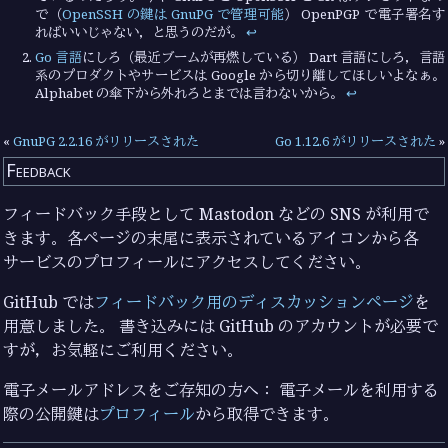
で（
OpenSSH の鍵は GnuPG で管理可能
） OpenPGP で電子署名す
ればいいじゃない，と思うのだが。
↩︎
Go 言語
にしろ（最近ブームが再燃している） Dart 言語にしろ，言語
系のプロダクトやサービスは Google から切り離してほしいよなぁ。
Alphabet の傘下から外れろとまでは言わないから。
↩︎
«
GnuPG 2.2.16 がリリースされた
Go 1.12.6 がリリースされた
»
Feedback
フィードバック手段として Mastodon などの SNS が利用で
きます。各ページの末尾に表示されているアイコンから各
サービスのプロフィールにアクセスしてください。
GitHub では
フィードバック用のディスカッションページ
を
用意しました。 書き込みには GitHub のアカウントが必要で
すが，お気軽にご利用ください。
電子メールアドレスをご存知の方へ： 電子メールを利用する
際の公開鍵は
プロフィール
から取得できます。