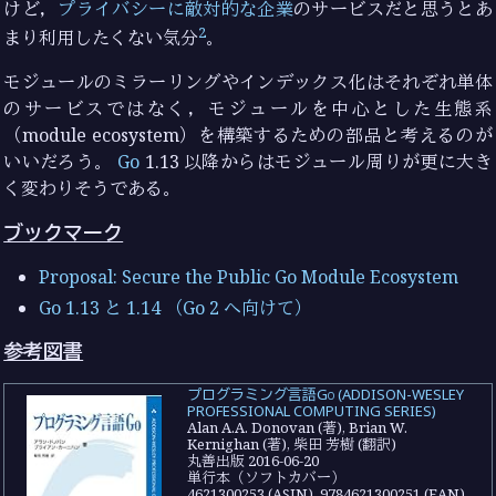
けど，
プライバシーに敵対的な企業
のサービスだと思うとあ
2
まり利用したくない気分
。
モジュールのミラーリングやインデックス化はそれぞれ単体
のサービスではなく，モジュールを中心とした生態系
（module ecosystem）を構築するための部品と考えるのが
いいだろう。
Go
1.13 以降からはモジュール周りが更に大き
く変わりそうである。
ブックマーク
Proposal: Secure the Public Go Module Ecosystem
Go 1.13 と 1.14 （Go 2 へ向けて）
参考図書
プログラミング言語Go (ADDISON-WESLEY
PROFESSIONAL COMPUTING SERIES)
Alan A.A. Donovan (著), Brian W.
Kernighan (著), 柴田 芳樹 (翻訳)
丸善出版 2016-06-20
単行本（ソフトカバー）
4621300253 (ASIN), 9784621300251 (EAN),