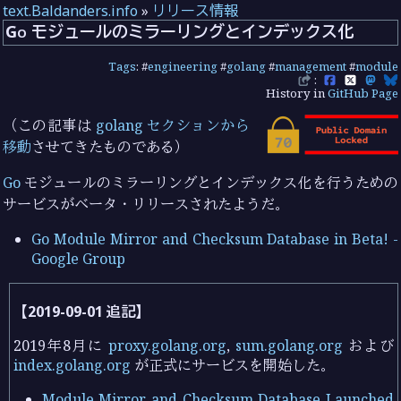
text.Baldanders.info
»
リリース情報
Go モジュールのミラーリングとインデックス化
Tags
: #
engineering
#
golang
#
management
#
module
:
History in
GitHub Page
（この記事は
golang セクションから
移動
させてきたものである）
Go
モジュールのミラーリングとインデックス化を行うための
サービスがベータ・リリースされたようだ。
Go Module Mirror and Checksum Database in Beta! -
Google Group
【2019-09-01 追記】
2019年8月に
proxy.golang.org
,
sum.golang.org
および
index.golang.org
が正式にサービスを開始した。
Module Mirror and Checksum Database Launched