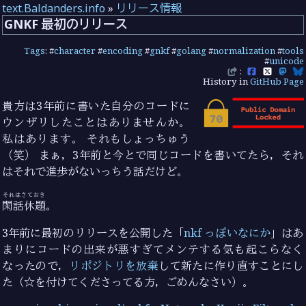
text.Baldanders.info
»
リリース情報
GNKF 最初のリリース
Tags
: #
character
#
encoding
#
gnkf
#
golang
#
normalization
#
tools
#
unicode
:
History in
GitHub Page
貴方は3年前に書いた自分のコードに
ウンザリしたことはありませんか。
私はあります。 それもしょっちゅう
（笑） まぁ，3年前と今とで同じコードを書いてたら，それ
はそれで進歩がないっちう話だけど。
それはさておき
閑話休題
。
3年前に最初のリリースを公開した「
nkf っぽいなにか
」はあ
まりにコードの出来が悪すぎてメンテする気も起こらなく
なったので，
リポジトリを放棄
して新たに作り直すことにし
た（☆を付けてくださってる方，ごめんなさい）。