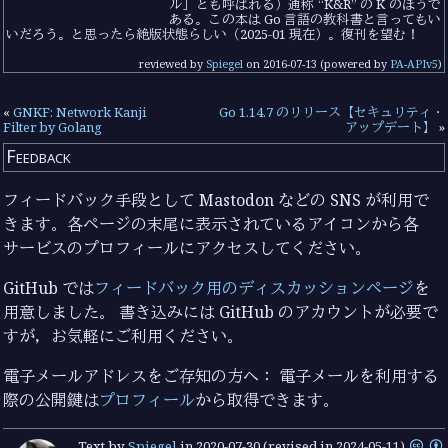
ル」とも呼ばれる）通称 “K&R” の K のほうで
ある。この本は Go 言語の教科書と言ってもい
いだろう。と思ったら絶版状態らしい（2025-01 現在）。復刊を望む！
reviewed by
Spiegel
on
2016-07-13
(powered by
PA-APIv5
)
«
GNKF: Network Kanji
Go 1.14.7 のリリース【セキュリティ・
Filter by Golang
アップデート】
»
Feedback
フィードバック手段として Mastodon などの SNS が利用で
きます。各ページの末尾に表示されているアイコンから各
サービスのプロフィールにアクセスしてください。
GitHub では
フィードバック用のディスカッションページ
を
用意しました。 書き込みには GitHub のアカウントが必要で
すが，お気軽にご利用ください。
電子メールアドレスをご存知の方へ： 電子メールを利用する
際の公開鍵は
プロフィール
から取得できます。
Text by
Spiegel
in
2020-07-30
(revised in 2024-05-11)