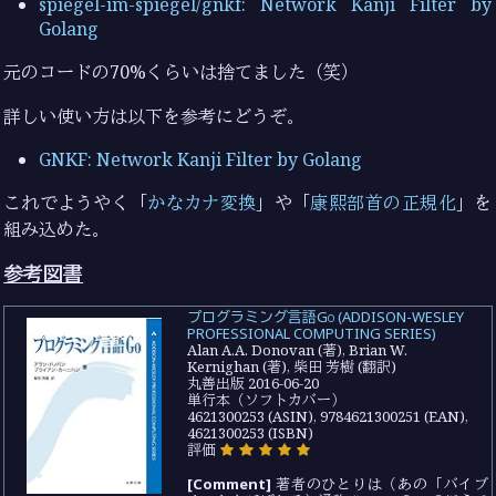
spiegel-im-spiegel/gnkf: Network Kanji Filter by
Golang
元のコードの70%くらいは捨てました（笑）
詳しい使い方は以下を参考にどうぞ。
GNKF: Network Kanji Filter by Golang
これでようやく「
かなカナ変換
」や「
康熙部首の正規化
」を
組み込めた。
参考図書
プログラミング言語Go (ADDISON-WESLEY
PROFESSIONAL COMPUTING SERIES)
Alan A.A. Donovan (著), Brian W.
Kernighan (著), 柴田 芳樹 (翻訳)
丸善出版 2016-06-20
単行本（ソフトカバー）
4621300253 (ASIN), 9784621300251 (EAN),
4621300253 (ISBN)
評価
[Comment]
著者のひとりは（あの「バイブ