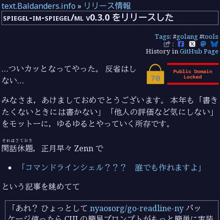
text.Baldanders.info
»
リリース情報
spiegel-im-spiegel/ml v0.3.0 をリリースした
Tags
: #
golang
#
tools
:
History in
GitHub Page
…ついカッとなってやった。 反省はし
ない…
みなさま，あけましておめでとうございます。 本年も「書き
たくないときには書かない」「他人の評価など気にしない」
をモットーに，ゆるゆるとやっていく所存です。
それはさておき
閑話休題
，正月早々 Zenn で
「コマンドラインシェル？？？ 誰でも作れますよ」
という記事を眺めてて
「あれ？ ひょっとして
nyaosorg/go-readline-ny
パッ
ケージ使ったら CUI の簡易プロンプトがもっと簡単に実装