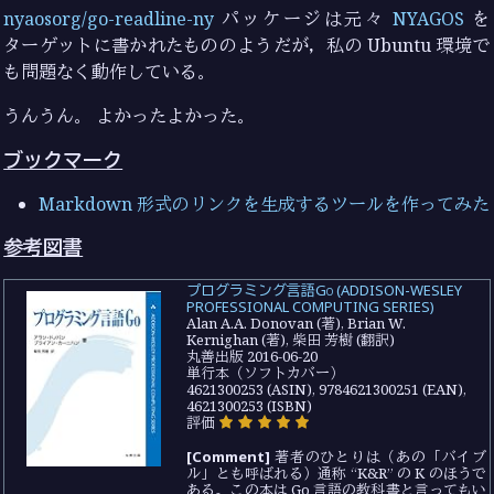
nyaosorg/go-readline-ny
パッケージは元々
NYAGOS
を
ターゲットに書かれたもののようだが，私の Ubuntu 環境で
も問題なく動作している。
うんうん。 よかったよかった。
ブックマーク
Markdown 形式のリンクを生成するツールを作ってみた
参考図書
プログラミング言語Go (ADDISON-WESLEY
PROFESSIONAL COMPUTING SERIES)
Alan A.A. Donovan (著), Brian W.
Kernighan (著), 柴田 芳樹 (翻訳)
丸善出版 2016-06-20
単行本（ソフトカバー）
4621300253 (ASIN), 9784621300251 (EAN),
4621300253 (ISBN)
評価
[Comment]
著者のひとりは（あの「バイブ
ル」とも呼ばれる）通称 “K&R” の K のほうで
ある。この本は Go 言語の教科書と言ってもい