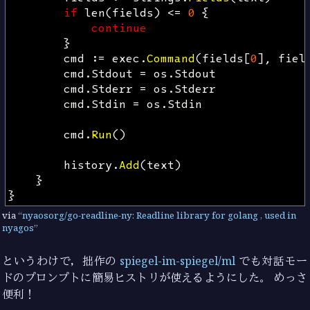
if
len
(
fields
)
<=
0
{
continue
}
cmd
:=
exec
.
Command
(
fields
[
0
],
fiel
cmd
.
Stdout
=
os
.
Stdout
cmd
.
Stderr
=
os
.
Stderr
cmd
.
Stdin
=
os
.
Stdin
cmd
.
Run
()
history
.
Add
(
text
)
}
}
via
nyaosorg/go-readline-ny: Readline library for golang , used in
nyagos
というわけで，拙作の
spiegel-im-spiegel/ml
でも対話モー
ドのプロンプトに簡易ヒストリが使えるようにした。 めっさ
便利！