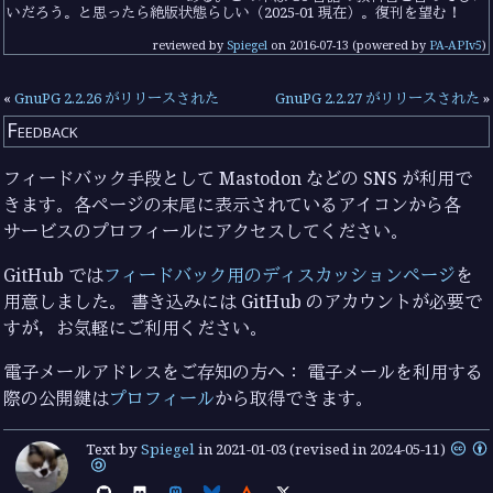
いだろう。と思ったら絶版状態らしい（2025-01 現在）。復刊を望む！
reviewed by
Spiegel
on
2016-07-13
(powered by
PA-APIv5
)
«
GnuPG 2.2.26 がリリースされた
GnuPG 2.2.27 がリリースされた
»
Feedback
フィードバック手段として Mastodon などの SNS が利用で
きます。各ページの末尾に表示されているアイコンから各
サービスのプロフィールにアクセスしてください。
GitHub では
フィードバック用のディスカッションページ
を
用意しました。 書き込みには GitHub のアカウントが必要で
すが，お気軽にご利用ください。
電子メールアドレスをご存知の方へ： 電子メールを利用する
際の公開鍵は
プロフィール
から取得できます。
Text by
Spiegel
in
2021-01-03
(revised in 2024-05-11)