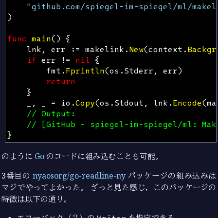
"github.com/spiegel-im-spiegel/ml/makel
)
func
main
()
{
lnk
,
err
:=
makelink
.
New
(
context
.
Backgr
if
err
!=
nil
{
fmt
.
Fprintln
(
os
.
Stderr
,
err
)
return
}
_
,
_
=
io
.
Copy
(
os
.
Stdout
,
lnk
.
Encode
(
ma
// Output:
// [GitHub - spiegel-im-spiegel/ml: Mak
}
のように
Go
のコードに組み込むことも可能。
3番目の
nyaosorg/go-readline-ny
パッケージの組み込みは
マジでやってよかった。 ざっと見た感じ，このパッケージの
特徴は以下の通り。
エコーバック（？）の
Writer
を指定できる