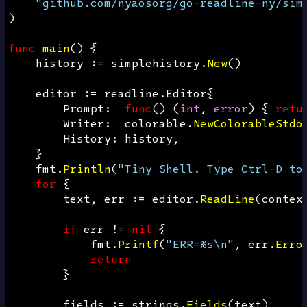
"github.com/nyaosorg/go-readline-ny/sim
)
func
main
()
{
history
:=
simplehistory
.
New
()
editor
:=
readline
.
Editor
{
Prompt
:
func
()
(
int
,
error
)
{
retu
Writer
:
colorable
.
NewColorableStdo
History
:
history
,
}
fmt
.
Println
(
"Tiny Shell. Type Ctrl-D to
for
{
text
,
err
:=
editor
.
ReadLine
(
contex
if
err
!=
nil
{
fmt
.
Printf
(
"ERR=%s\n"
,
err
.
Erro
return
}
fields
:=
strings
.
Fields
(
text
)