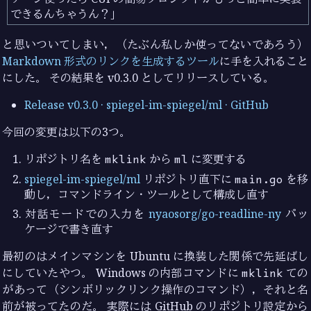
できるんちゃうん？」
と思いついてしまい，（たぶん私しか使ってないであろう）
Markdown 形式のリンクを生成するツール
に手を入れること
にした。 その結果を v0.3.0 としてリリースしている。
Release v0.3.0 · spiegel-im-spiegel/ml · GitHub
今回の変更は以下の3つ。
リポジトリ名を
mklink
から
ml
に変更する
spiegel-im-spiegel/ml
リポジトリ直下に
main.go
を移
動し，コマンドライン・ツールとして構成し直す
対話モードでの入力を
nyaosorg/go-readline-ny
パッ
ケージで書き直す
最初のはメインマシンを Ubuntu に換装した関係で先延ばし
にしていたやつ。 Windows の内部コマンドに
mklink
ての
があって（シンボリックリンク操作のコマンド），それと名
前が被ってたのだ。 実際には GitHub のリポジトリ設定から