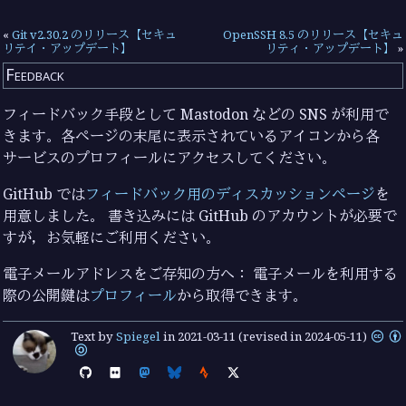
«
Git v2.30.2 のリリース【セキュ
OpenSSH 8.5 のリリース【セキュ
リテイ・アップデート】
リティ・アップデート】
»
Feedback
フィードバック手段として Mastodon などの SNS が利用で
きます。各ページの末尾に表示されているアイコンから各
サービスのプロフィールにアクセスしてください。
GitHub では
フィードバック用のディスカッションページ
を
用意しました。 書き込みには GitHub のアカウントが必要で
すが，お気軽にご利用ください。
電子メールアドレスをご存知の方へ： 電子メールを利用する
際の公開鍵は
プロフィール
から取得できます。
Text by
Spiegel
in
2021-03-11
(revised in 2024-05-11)