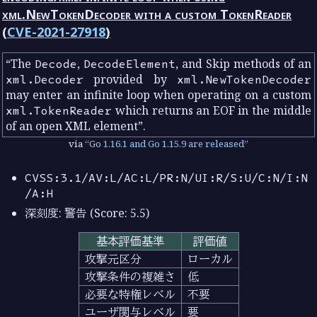
xml.NewTokenDecoder with a custom TokenReader
(
CVE-2021-27918
)
The
Decode
,
DecodeElement
, and Skip methods of an
xml.Decoder
provided by
xml.NewTokenDecoder
may enter an infinite loop when operating on a custom
xml.TokenReader
which returns an EOF in the middle
of an open XML element
.
via
Go 1.16.1 and Go 1.15.9 are released
CVSS:3.1/AV:L/AC:L/PR:N/UI:R/S:U/C:N/I:N
/A:H
深刻度: 警告 (Score: 5.5)
基本評価基準
評価値
攻撃元区分
ローカル
攻撃条件の複雑さ
低
必要な特権レベル
不要
ユーザ関与レベル
要