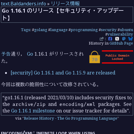
text.Baldanders.info
»
リリース情報
Go 1.16.1 のリリース【セキュリティ・アップデー
ト】
Tags
: #
golang
#
language
#
programming
#
security
#
ubuntu
#
vulnerability
:
History in
GitHub Page
予告
通り，
Go
1.16.1 がリリースされ
た。
[security] Go 1.16.1 and Go 1.15.9 are released
今回は複数の脆弱性について改修されている。
go1.16.1 (released 2021/03/10) includes security fixes to
the
archive/zip
and
encoding/xml
packages. See
the
Go 1.16.1 milestone
on our issue tracker for details
.
via
Release History - The Go Programming Language
encoding/xml: infinite loop when using