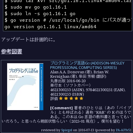
アップデートは計画的に。
参考図書
プログラミング言語Go (ADDISON-WESLEY
PROFESSIONAL COMPUTING SERIES)
Alan A.A. Donovan (著), Brian W.
Kernighan (著), 柴田 芳樹 (翻訳)
丸善出版 2016-06-20
単行本（ソフトカバー）
4621300253 (ASIN), 9784621300251 (EAN),
4621300253 (ISBN)
評価
[Comment]
著者のひとりは（あの「バイブ
ル」とも呼ばれる）通称 “K&R” の K のほうで
ある。この本は Go 言語の教科書と言ってもい
いだろう。と思ったら絶版状態らしい（2025-01 現在）。復刊を望む！
reviewed by
Spiegel
on
2016-07-13
(powered by
PA-APIv5
)