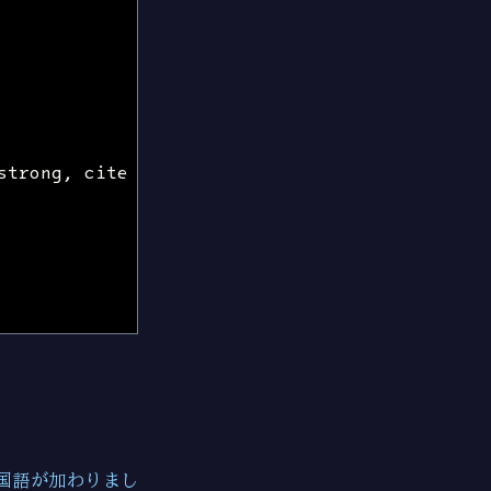
strong
,
cite
{
韓国語が加わりまし