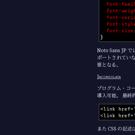
font-fami
font-weig
font-vari
font-styl
font-size
}
Noto Sans J
ポートされていない
要となる。
Inconsolata
プログラム・コードの表
導入可能。 最終的に
<
link
href
=
<
link
href
=
また CSS の記