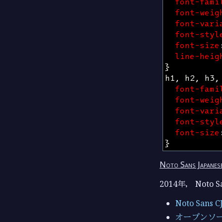
font-fami
font-weig
font-vari
font-styl
font-size
line-heig
}
h1
,
h2
,
h3
,
font-fami
font-weig
font-vari
font-styl
font-size
}
Noto Sans Japanes
2014年， Noto 
Noto Sans C
オープンソー