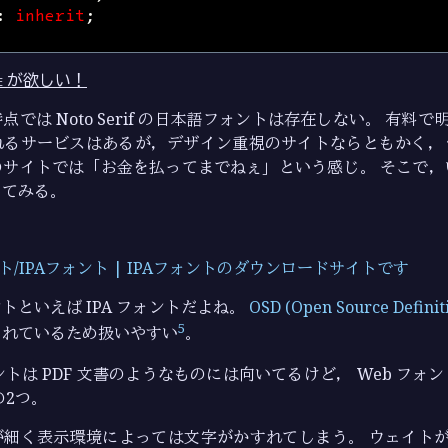
:
inherit
;
anese が欲しい！
では Noto Serif の日本語フォントは存在しない。 有料で明
れるサービスはあるが，デザイン重視のサイトならともかく，
のサイトでは「お金を払ってまでねぇ」という感じ。 そこで，
してみる。
ント/IPAフォント | IPAフォントのダウンロードサイトです
トといえば IPA フォントだよね。
OSD (Open Source Definit
5
されているため扱いやすい
。
ォントは PDF 文書のようなものには向いてるけど， Web フ
の2つ。
が細く表示環境によっては文字がかすれてしまう。 ウェイトが