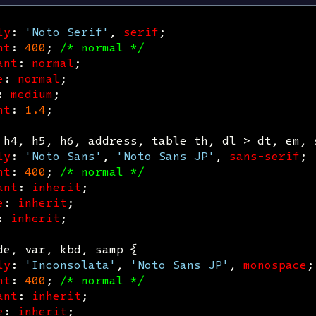
ly
:
'Noto Serif'
,
serif
;
ht
:
400
;
/* normal */
ant
:
normal
;
e
:
normal
;
:
medium
;
ht
:
1.4
;
h4
,
h5
,
h6
,
address
,
table
th
,
dl
>
dt
,
em
,
ly
:
'Noto Sans'
,
'Noto Sans JP'
,
sans-serif
;
ht
:
400
;
/* normal */
ant
:
inherit
;
e
:
inherit
;
:
inherit
;
de
,
var
,
kbd
,
samp
{
ly
:
'Inconsolata'
,
'Noto Sans JP'
,
monospace
;
ht
:
400
;
/* normal */
ant
:
inherit
;
e
:
inherit
;