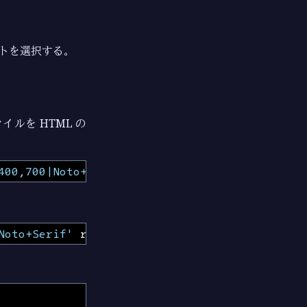
ントを選択する。
イルを HTML の
400,700|Noto+Serif:400,700'
rel
=
'stylesheet'
Noto+Serif'
rel
=
'stylesheet'
type
=
'text/css'
>
。