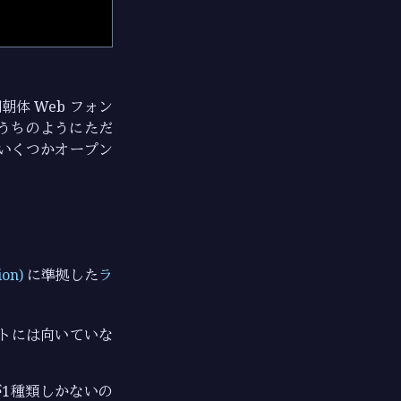
朝体 Web フォン
うちのようにただ
いくつかオープン
ion)
に準拠した
ラ
ォントには向いていな
1種類しかないの