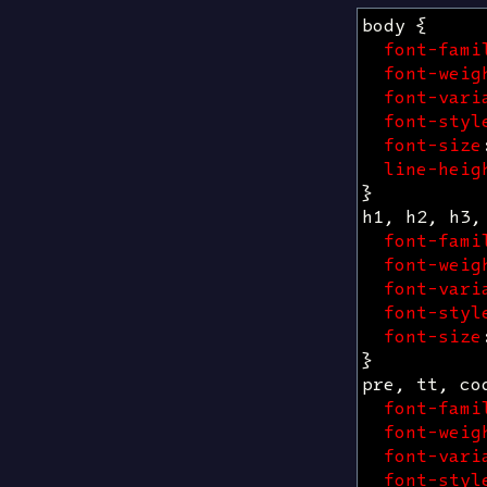
body
{
font-fami
font-weig
font-vari
font-styl
font-size
line-heig
}
h1
,
h2
,
h3
,
font-fami
font-weig
font-vari
font-styl
font-size
}
pre
,
tt
,
co
font-fami
font-weig
font-vari
font-styl