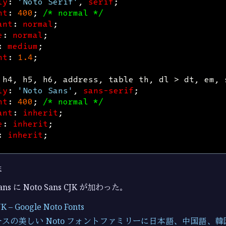
ly
:
'Noto Serif'
,
serif
;
ht
:
400
;
/* normal */
ant
:
normal
;
e
:
normal
;
:
medium
;
ht
:
1.4
;
h4
,
h5
,
h6
,
address
,
table
th
,
dl
>
dt
,
em
,
ly
:
'Noto Sans'
,
sans-serif
;
ht
:
400
;
/* normal */
ant
:
inherit
;
e
:
inherit
;
:
inherit
;
e
Sans に Noto Sans CJK が加わった。
JK – Google Noto Fonts
スの美しい Noto フォントファミリーに日本語、中国語、