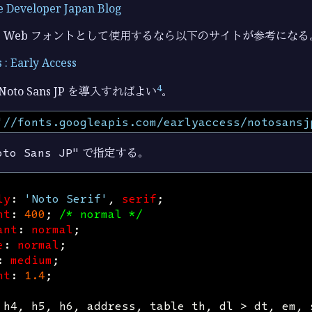
 Developer Japan Blog
 CJK を Web フォントとして使用するなら以下のサイトが参考になる
 : Early Access
4
oto Sans JP を導入すればよい
。
'//fonts.googleapis.com/earlyaccess/notosansj
oto Sans JP"
で指定する。
ly
:
'Noto Serif'
,
serif
;
ht
:
400
;
/* normal */
ant
:
normal
;
e
:
normal
;
:
medium
;
ht
:
1.4
;
h4
,
h5
,
h6
,
address
,
table
th
,
dl
>
dt
,
em
,