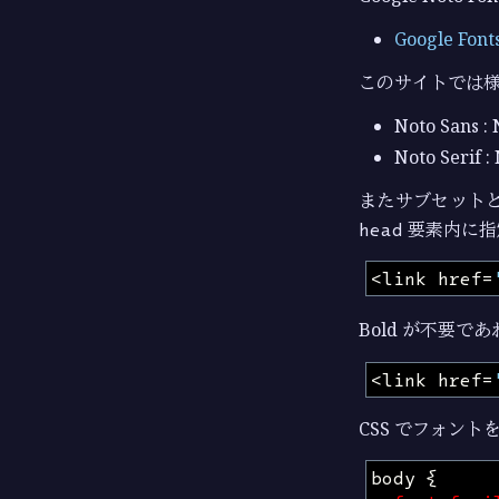
Google Font
このサイトでは様
Noto Sans :
Noto Serif :
またサブセットとし
head
要素内に指
<
link
href
=
Bold が不要で
<
link
href
=
CSS でフォン
body
{