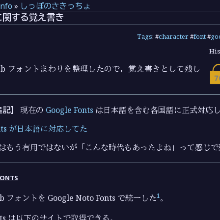
info
»
しっぽのさきっちょ
トに関する覚え書き
Tags
: #
character
#
font
#
go
His
eb フォントまわりを整理したので，覚え書きとして残し
 追記】
現在の
Google Fonts
は日本語を含む各国語に正式対応
Fonts が日本語に対応してた
はもう有用ではないが「こんな時代もあったよね」って感じで
onts
1
フォントを Google Noto Fonts で統一した
。
 Fonts は以下のサイトで取得できる。