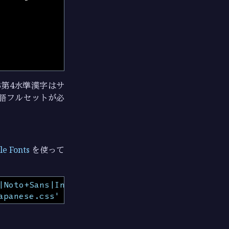
3 第3第4水準漢字はサ
日本語フルセットが必
le Fonts
を使って
|Noto+Sans|Inconsolata:400,700'
rel
=
'styleshe
apanese.css'
rel
=
'stylesheet'
type
=
'text/css'