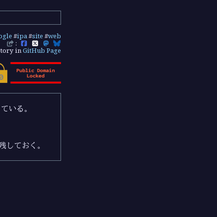
ogle
#
ipa
#
site
#
web
:
tory in
GitHub Page
している。
残しておく。