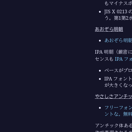
もマイナス
JIS X 
う。第1第2
あおぞら明朝
あおぞら明
IPA 明朝（厳密
センスも
IPA 
ベースがプ
IPA フォン
が大きくな
やさしさアンチ
フリーフォン
ントな。無
アンチック体あ