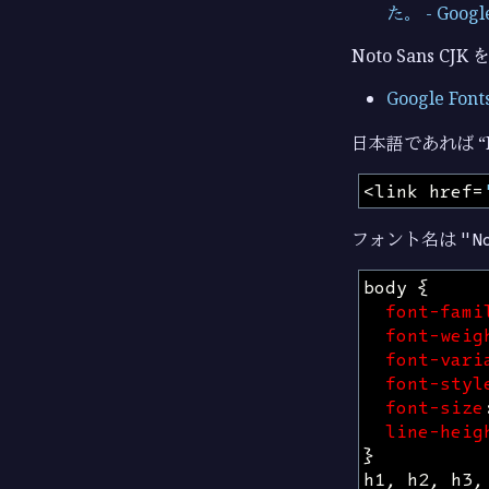
た。 - Google
Noto Sans
Google Fonts
日本語であれば “N
<
link
href
=
フォント名は
"N
body
{
font-fami
font-weig
font-vari
font-styl
font-size
line-heig
}
h1
,
h2
,
h3
,