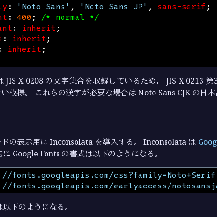
ly
:
'Noto Sans'
,
'Noto Sans JP'
,
sans-serif
;
ht
:
400
;
/* normal */
ant
:
inherit
;
e
:
inherit
;
:
inherit
;
P では JIS X 0208 の文字集合を収録しているため， JIS X 021
模様。 これらの漢字が必要な場合は Noto Sans CJK の
示用に Inconsolata を導入する。 Inconsolata は
Goog
 Google Fonts の書式は以下のようになる。
'//fonts.googleapis.com/css?family=Noto+Serif
'//fonts.googleapis.com/earlyaccess/notosansj
述は以下のようになる。