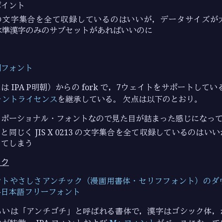
ポイント
0213 の文字集合を全て収録しているのはいいが，データサイズ
水準漢字のみのサブセットがあればいいのに
朝フォント
には IPA P明朝）からの fork で，7ウェイトをサポートして
フォントライセンス
を継承している。 欠点は以下のとおり。
ロポーショナル・フォントなので見た目が詰まった感じになっ
トと同じく JIS X 0213 の文字集合を全て収録しているのは
ってしまう
ック
トやさしさアンチック（漫画用書体・セリフフォント）のダウ
料日本語フリーフォント
るいは「アンチゴチ」と呼ばれる書体で，漢字はゴシック体，