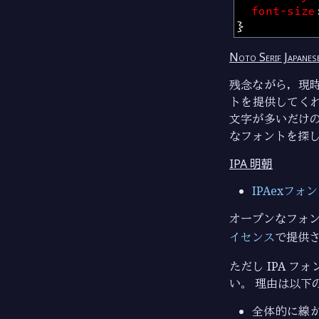
font-size
}
Noto Serif Jap
残念ながら，現時点
トを提供してく
文字が多いだけ
なフォントを探
IPA 明朝
IPAexフォ
オープンなフォン
イセンス
で提供
ただし IPA フ
い。 理由は以下
全体的に線