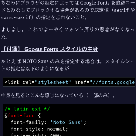
ちなみにブラウザの設定によっては Google Fonts を追跡コー
ドとみなしてブロックする場合があるので既定値（
serif
や
sans-serif
）の指定を忘れないこと。
よしよし。 これでよーやくフォント周りの懸念がなくなっ
た。
【付録】 Google Fonts スタイルの中身
たとえば NOTO Sans のみを指定する場合は，スタイルシー
トの指定は以下のようになるが
<
link
rel
=
"stylesheet"
href
=
"//fonts.google
中身を見るとこんな感じになっている（一部のみ）。
/* latin-ext */
@
font-face
{
font-family
:
'Noto Sans'
;
font-style
:
normal
;
font-weight
:
400
;