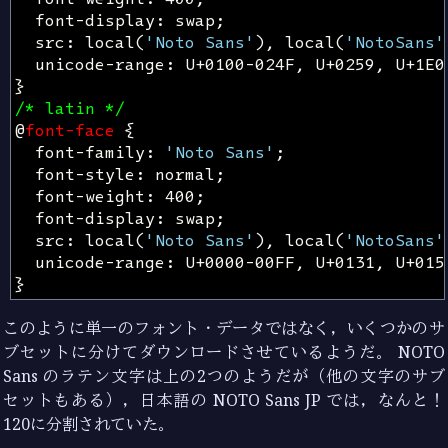
font-display
:
swap
;
src
:
local
(
'Noto Sans'
),
local
(
'NotoSans'
unicode-range
:
U
+
0100-024F
,
U
+
0259
,
U
+
1E0
}
/* latin */
@
font-face
{
font-family
:
'Noto Sans'
;
font-style
:
normal
;
font-weight
:
400
;
font-display
:
swap
;
src
:
local
(
'Noto Sans'
),
local
(
'NotoSans'
unicode-range
:
U
+
0000-00FF
,
U
+
0131
,
U
+
015
}
このように単一のフォント・データではなく，いくつかのサ
ブセットに分けてダウンロードさせているようだ。 NOTO
Sans のラテン文字は上の2つのようだが（他の文字のサブ
セットもある），日本語の NOTO Sans JP では，なんと！
120に分割されていた。