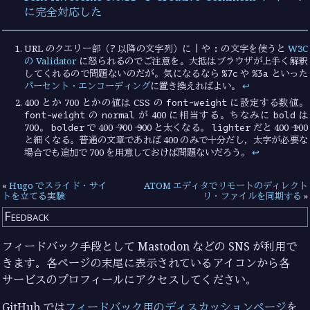
に完全対応した
?
|
:
URL のクエリー部（
以降の文字列）に
や
の文字を使うと
W3C
の Validator
に怒られるのでご注意を。大抵はブラウザが上手く解釈
%7c
%3a
してくれるので問題ないのだが。気になるなら
や
といった
パーセント・エンコーディング
に置き換えればよい。
↩︎
font-weight
400 とか 700 とかの値は CSS の
に設定する数値。
font-weight
normal
bold
の
が 400 に相当する。ちなみに
は
bolder
lighter
700。
で 400 → 700 → 900 と太くなる。
だと 400 → 100
と細くなる。普通の文章であれば 400 のみで十分だし，太字が必要な
場合でも追加で 700 を用意しておけば問題ないだろう。
↩︎
«
Hugo でスライド・サイ
ATOM エディタでリモートのディレクト
トを立てる実験
リ・ファイルを同期する
»
Feedback
フィードバック手段として Mastodon などの SNS が利用で
きます。各ページの末尾に表示されているアイコンから各
サービスのプロフィールにアクセスしてください。
GitHub では
フィードバック用のディスカッションページ
を