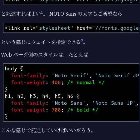
1
と記述すればよい
。 NOTO Sans の太字もご所望なら
<
link
rel
=
"stylesheet"
href
=
"//fonts.google
2
という感じにウェイトを指定できる
。
Web ページ側のスタイルは，たとえば
body
{
font-family
:
'Noto Serif'
,
'Noto Serif JP
font-weight
:
400
;
/* normal */
}
h1
,
h2
,
h3
,
h4
,
h5
,
h6
{
font-family
:
'Noto Sans'
,
'Noto Sans JP'
,
font-weight
:
700
;
/* bold */
}
こんな感じで記述していけばいいだろう。