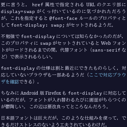
更に言うと，
href
属性で指定される URL のクエリ部に
display=swap
がくっ付いているのに気づかれただろう
が，これを指定すると
@font-face
ルールのプロパティと
して
font-display: swap;
がセットされるようだ。
不勉強で
font-display
については知らなかったのだが，
このプロパティに
swap
がセットされていると Web フォン
トがロードされるまでの間，代替フォント（
sans-serif
な
ど）で表示されるらしい。
font-display
の仕様は割と最近にできたものらしく，対
応していないブラウザも一部あるようだ（
ここで対応ブラウ
ザを確認
できる）。
ちなみに Android 版 Firefox も
font-display
に対応して
いるのだが，フォントが入れ替わるたびに画面がちらつくの
が鬱陶しい。 この辺は要改良ってところなんだろう。
日本語フォントは巨大だが，このような仕組みを使って，で
きるだけストレスのないよう工夫されているわけだ。