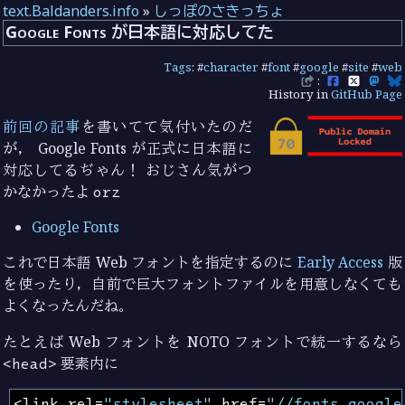
text.Baldanders.info
»
しっぽのさきっちょ
Google Fonts が日本語に対応してた
Tags
: #
character
#
font
#
google
#
site
#
web
:
History in
GitHub Page
前回の記事
を書いてて気付いたのだ
が， Google Fonts が正式に日本語に
対応してるぢゃん！ おじさん気がつ
かなかったよ
orz
Google Fonts
これで日本語 Web フォントを指定するのに
Early Access
版
を使ったり，自前で巨大フォントファイルを用意しなくても
よくなったんだね。
たとえば Web フォントを NOTO フォントで統一するなら
<head>
要素内に
<
link
rel
=
"stylesheet"
href
=
"//fonts.google